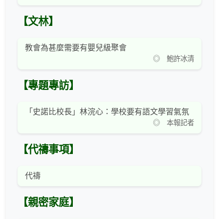
【文林】
教會為甚麼需要有嬰兒級聚會
◎ 鮑許冰清
【專題專訪】
「史諾比校長」林浣心：學校要有語文學習氣氛
◎ 本報記者
【代禱事項】
代禱
【親密家庭】