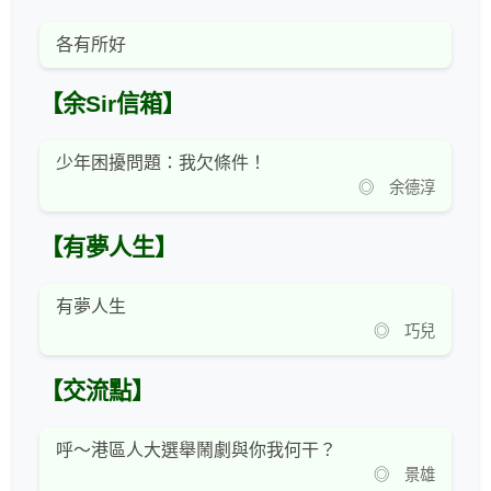
各有所好
【余Sir信箱】
少年困擾問題：我欠條件！
◎ 余德淳
【有夢人生】
有夢人生
◎ 巧兒
【交流點】
呼～港區人大選舉鬧劇與你我何干？
◎ 景雄