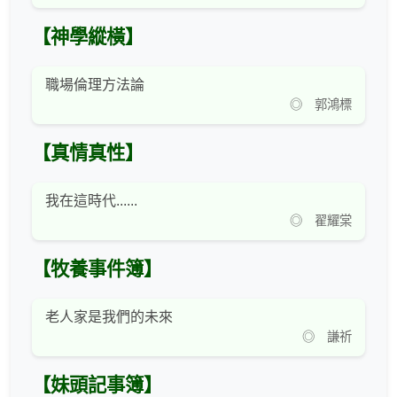
【神學縱橫】
職場倫理方法論
◎ 郭鴻標
【真情真性】
我在這時代......
◎ 翟耀棠
【牧養事件簿】
老人家是我們的未來
◎ 謙祈
【妹頭記事簿】