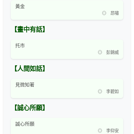
黃金
◎ 昂嘯
【畫中有話】
托市
◎ 彭錦威
【人間如話】
見微知著
◎ 李碧如
【誠心所願】
誠心所願
◎ 李仰安