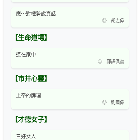
應～對權勢說真話
◎ 胡志偉
【生命道場】
道在家中
◎ 鄭譚佩雲
【市井心靈】
上帝的牌理
◎ 劉國偉
【才德女子】
三好女人