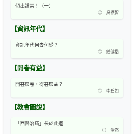
傾出讚美！（一）
◎ 吳振智
【資訊年代】
資訊年代何去何從？
◎ 鍾健楷
【開卷有益】
開甚麼卷，得甚麼益？
◎ 李碧如
【教會圖說】
「西醫治疝」長於此道
◎ 浩然