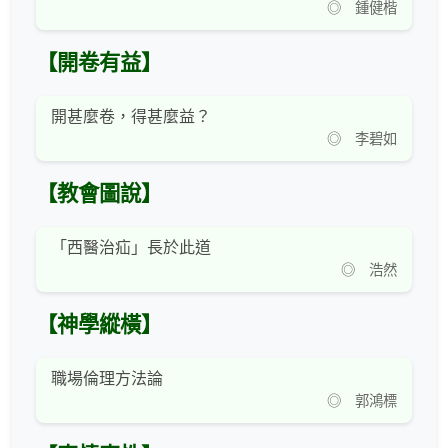
◎ 鍾健楷
【開卷有益】
開甚麼卷，得甚麼益？
◎ 李碧如
【教會圖說】
「西醫治疝」長於此道
◎ 浩然
【神學縱橫】
職場倫理方法論
◎ 郭鴻標