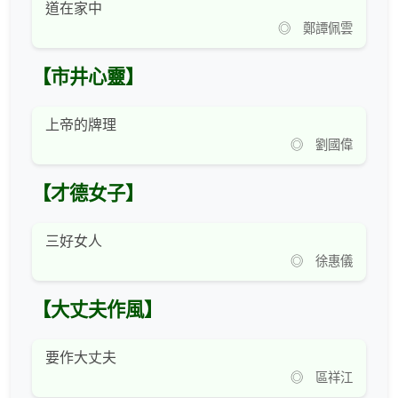
道在家中
◎ 鄭譚佩雲
【市井心靈】
上帝的牌理
◎ 劉國偉
【才德女子】
三好女人
◎ 徐惠儀
【大丈夫作風】
要作大丈夫
◎ 區祥江