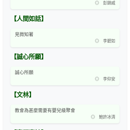
◎ 彭錦威
【人間如話】
見微知著
◎ 李碧如
【誠心所願】
誠心所願
◎ 李仰安
【文林】
教會為甚麼需要有嬰兒級聚會
◎ 鮑許冰清