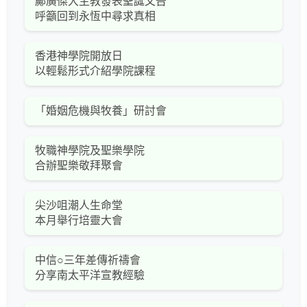
鄺廣傑大主教發表聖誕文告
呼籲回到永恆中尋求真相
香港神學院開放日
以輕鬆形式介紹學院課程
「婚姻危機與牧養」研討會
牧職神學院及聖樂學院
合辦聖樂敬拜聚會
尖沙咀潮人生命堂
本月舉行培靈大會
中信○三年差傳祈禱會
分享南太平洋宣教經驗