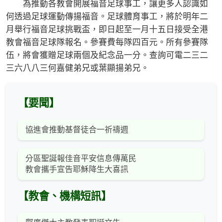
為推動各教會開展福音足球事工，讓更多人認識如
何透過足球運動傳揚福音。足球體育事工，將於明年二
月舉行福音足球挑戰盃，即日起至一月十五日接受全港
教會福音足球隊報名。參賽費每隊四百元。所有參賽隊
伍，將會獲贈足球兩個及紀念品一分。查詢可電二三二
三六八八三何嘉健弟兄或葉顯揚弟兄。
【要聞】
協進會推動基督徒合一祈禱週
分區聖誕報佳音平安信息傳萬民
教會攜手宣告耶穌降生大喜訊
【教會、機構短訊】