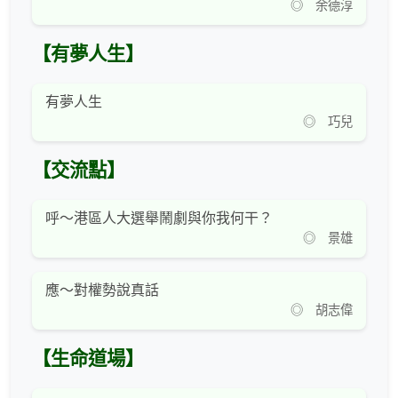
◎ 余德淳
【有夢人生】
有夢人生
◎ 巧兒
【交流點】
呼～港區人大選舉鬧劇與你我何干？
◎ 景雄
應～對權勢說真話
◎ 胡志偉
【生命道場】