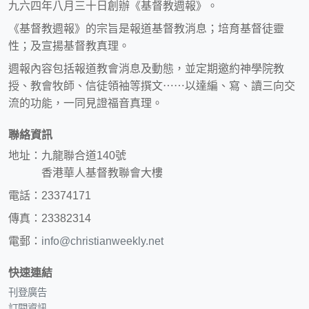
九六四年八月三十日創辦《基督教週報》。
《基督教週報》的宗旨是報道基督教消息；培育基督徒靈
性；及宣揚基督教真理。
週報內容包括報道教會消息及動態，並定期邀約神學院教
授、教會牧師、信徒領袖等撰文⋯⋯以達編、寫、讀三向交
流的功能，一同見證福音真理。
聯絡資訊
地址：九龍聯合道140號
香港華人基督教聯會大樓
電話：23374171
傳真：23382314
電郵：
info@christianweekly.net
快速連結
刊登廣告
訂閱資訊