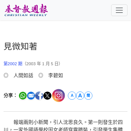
跳至主要內容
見微知著
第2002 期
（2003 年 1 月 5 日）
◎ 人間如話 ◎ 李碧如
A
分享：
A
簡
報端兩則小新聞，引人沈思良久。第一則發生於四
川，一家外國語學校因女老師穿露臍裝，引發學生集體