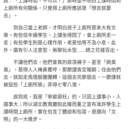
說：「上課時間，不可以！」那時並不明白上課時間和
上廁所有何關係，只覺得上廁所應該是「想去就要
去」。
到自己當上老師，才明白孩子上廁所原來大有文
章。有些低年級學生，上課坐得悶了，會上廁所走一
走；有些學生則是心理作用，老是怕等不及小息，此
外，還有引人注意型、無聊玩水型......總之花樣百出。
不讓他們去，他們會真的尿濕褲子，甚至「痾臭
臭」，惹得人人掩鼻驚呼，那節課肯定報銷；任由他們
去，就如走馬燈般團團轉，這個去完那個去，一節課就
被這些「上廁所族」弄得七零八落。
說到底，我是「寧縱毋枉」的，只因上課事小，人
道事大；所以湖北教育廳如此隆而重之宣布准許學生上
課時間上廁所，實在包含了體諒和包容，是邁向「文
明」的一大進步。