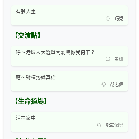
有夢人生
◎ 巧兒
【交流點】
呼～港區人大選舉鬧劇與你我何干？
◎ 景雄
應～對權勢說真話
◎ 胡志偉
【生命道場】
道在家中
◎ 鄭譚佩雲