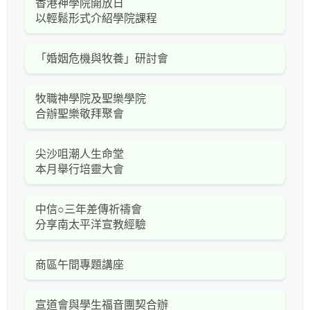
香港神學院開放日
以輕鬆形式介紹學院課程
「婚姻危機與牧養」研討會
牧職神學院及聖樂學院
合辦聖樂敬拜聚會
尖沙咀潮人生命堂
本月舉行培靈大會
中信○三年差傳祈禱會
分享南太平洋宣教經驗
商區午間專題講座
宣道會與學生福音團契合辦