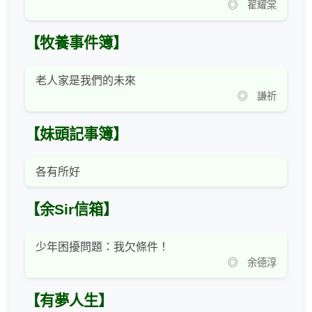
◎ 翟耀棠
【牧養事件簿】
老人家是我們的未來
◎ 謙祈
【妹頭記事簿】
各有所好
【余Sir信箱】
少年困擾問題：我欠條件！
◎ 余德淳
【有夢人生】