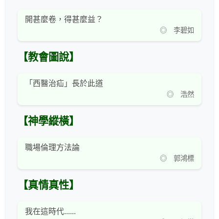
開甚麼卷，得甚麼益？
◎ 李碧如
【教會圖說】
「西醫治疝」長於此道
◎ 浩然
【神學縱橫】
職場倫理方法論
◎ 郭鴻標
【真情真性】
我在這時代......