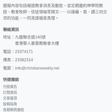
週報內容包括報道教會消息及動態，並定期邀約神學院教
授、教會牧師、信徒領袖等撰文⋯⋯以達編、寫、讀三向交
流的功能，一同見證福音真理。
聯絡資訊
地址：九龍聯合道140號
香港華人基督教聯會大樓
電話：23374171
傳真：23382314
電郵：
info@christianweekly.net
快速連結
刊登廣告
訂閱資訊
文章搜尋
投稿指南
各期網頁連結