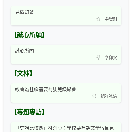
見微知著
◎ 李碧如
【誠心所願】
誠心所願
◎ 李仰安
【文林】
教會為甚麼需要有嬰兒級聚會
◎ 鮑許冰清
【專題專訪】
「史諾比校長」林浣心：學校要有語文學習氣氛