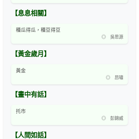
【息息相關】
種瓜得瓜，種豆得豆
◎ 吳思源
【黃金歲月】
黃金
◎ 昂嘯
【畫中有話】
托市
◎ 彭錦威
【人間如話】