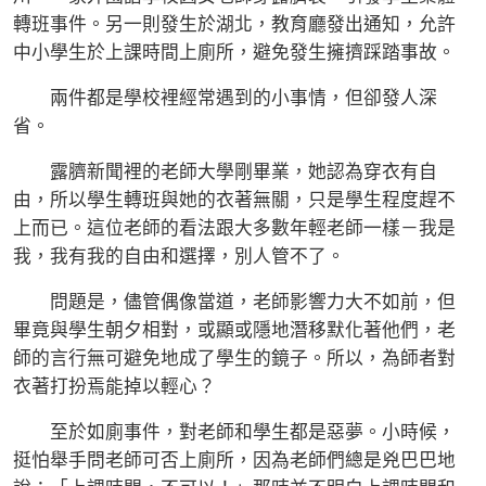
轉班事件。另一則發生於湖北，教育廳發出通知，允許
中小學生於上課時間上廁所，避免發生擁擠踩踏事故。
兩件都是學校裡經常遇到的小事情，但卻發人深
省。
露臍新聞裡的老師大學剛畢業，她認為穿衣有自
由，所以學生轉班與她的衣著無關，只是學生程度趕不
上而已。這位老師的看法跟大多數年輕老師一樣－我是
我，我有我的自由和選擇，別人管不了。
問題是，儘管偶像當道，老師影響力大不如前，但
畢竟與學生朝夕相對，或顯或隱地潛移默化著他們，老
師的言行無可避免地成了學生的鏡子。所以，為師者對
衣著打扮焉能掉以輕心？
至於如廁事件，對老師和學生都是惡夢。小時候，
挺怕舉手問老師可否上廁所，因為老師們總是兇巴巴地