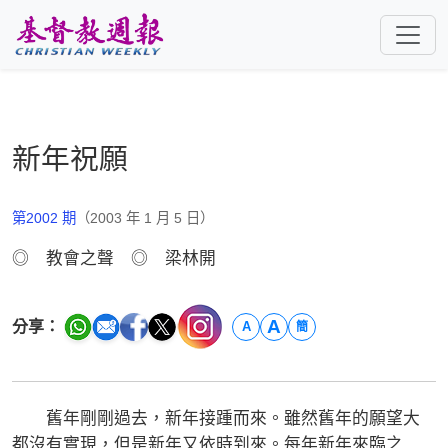
跳至主要內容
新年祝願
第2002 期
（2003 年 1 月 5 日）
◎ 教會之聲 ◎ 梁林開
A
分享：
A
簡
舊年剛剛過去，新年接踵而來。雖然舊年的願望大
都沒有實現，但是新年又依時到來。每年新年來臨之