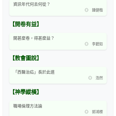
資訊年代何去何從？
◎ 鍾健楷
【開卷有益】
開甚麼卷，得甚麼益？
◎ 李碧如
【教會圖說】
「西醫治疝」長於此道
◎ 浩然
【神學縱橫】
職場倫理方法論
◎ 郭鴻標