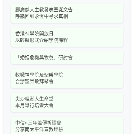
鄺廣傑大主教發表聖誕文告
呼籲回到永恆中尋求真相
香港神學院開放日
以輕鬆形式介紹學院課程
「婚姻危機與牧養」研討會
牧職神學院及聖樂學院
合辦聖樂敬拜聚會
尖沙咀潮人生命堂
本月舉行培靈大會
中信○三年差傳祈禱會
分享南太平洋宣教經驗