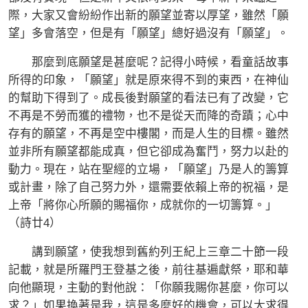
際，大家又會紛紛作出新的願望並寄以厚望，雖然「願
望」多會落空，但是有「願望」總好過沒有「願望」。
那麼到底願望是甚麼呢？記得小時候，看童話故事
所得的印象，「願望」就是原來得不到的東西，在神仙
的幫助下得到了。成長後對願望的看法已有了改變，它
不再是不勞而獲的禮物，也不是從天而降的奇蹟；心中
存有的願望，不再是空中樓閣，而是人生的目標。雖然
並非所有願望都能成真，但它卻成為奮鬥，努力以赴的
動力。現在，站在聖經的立場，「願望」乃是人的籌算
或計畫，除了自己努力外，還需要依賴上帝的祝福，是
上帝「將你心所願的賜福你，成就你的一切籌算。」
（詩廿4）
講到願望，使我想到舊約列王紀上三章二十節一段
記載，就是所羅門王登基之後，前往基遍獻祭，耶和華
向他顯現，主動的對他說：「你願我賜你甚麼，你可以
求？」如果換著是我，這是多麼好的機會，可以大求得