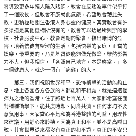
將導致更多年輕人陷入賭網，教會在反賭波事件似乎打
了一個敗仗，但教會不應就此氣餒，希望教會藉此失
敗，更積極地關注香港人身心靈的健康。其實教會有許
多渠道是其他機構所沒有的，教會可以透過所興辦的學
校、社會服務中心、教會定期的聚會，指出賭博的危
害，培養信徒有聖潔的生活，包括快樂的家庭，正當的
娛樂，最重要的，乃是基督徒能夠做光做鹽，雖然影響
力不大，但我相信，「各照自己地方，本是應當。」多
一個健康人，就少一個有「病態」的人。
第三，我們祝願世界和平，恐怖襲擊的活動能夠止
息，地上各國各方各族的人都能和平相處，就是連這個
彈丸之地的香港，住了將近七百萬人，大家都希望在面
對種種衝擊下，能共度時艱、同舟共濟。任何事均不要
意氣用事，大家當心平氣和為香港整體的利益，用理性
來建議，用靜心來聆聽。因為真正和平，並不是高喊口
號。其實世界從來都沒有真正的和平過，真正的平安只