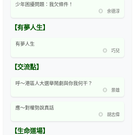
少年困擾問題：我欠條件！
◎ 余德淳
【有夢人生】
有夢人生
◎ 巧兒
【交流點】
呼～港區人大選舉鬧劇與你我何干？
◎ 景雄
應～對權勢說真話
◎ 胡志偉
【生命道場】