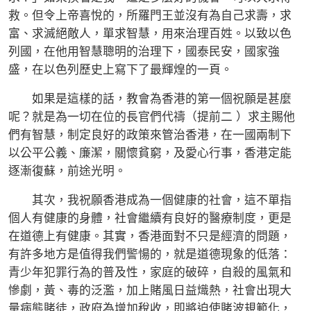
救。但令上帝喜悅的，所羅門王並沒有為自己求壽，求
富、求滅絕敵人，單求智慧，用來治理百姓。以致以色
列國，在他用智慧聰明的治理下，國泰民安，國家強
盛，在以色列歷史上寫下了最輝煌的一頁。
如果是這樣的話，教會為香港的第一個祝願是甚麼
呢？就是為一切在位的長官們代禱（提前二 ）求主賜他
們有智慧，制定良好的政策來管治香港，在一國兩制下
以公平公義、廉潔，關懷貧窮，及愛心行事，香港定能
逐漸復蘇，前途光明。
其次，我祝願香港成為一個健康的社會，這不單指
個人有健康的身體，社會繼續有良好的醫療制度，更是
在道德上有健康。其實，香港面對不只是經濟的問題，
有許多地方是值得我們警愓的，就是道德現象的低落：
青少年犯罪行為的普及性，家庭的破碎，自殺的風氣和
慘劇，黃、毒的泛濫，加上賭風日益熾熱，社會出現大
量病態賭徒，政府為增加稅收，即將迫使賭波規範化，