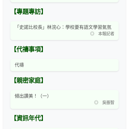
【專題專訪】
「史諾比校長」林浣心：學校要有語文學習氣氛
◎ 本報記者
【代禱事項】
代禱
【親密家庭】
傾出讚美！（一）
◎ 吳振智
【資訊年代】