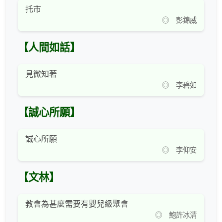
托市
◎ 彭錦威
【人間如話】
見微知著
◎ 李碧如
【誠心所願】
誠心所願
◎ 李仰安
【文林】
教會為甚麼需要有嬰兒級聚會
◎ 鮑許冰清