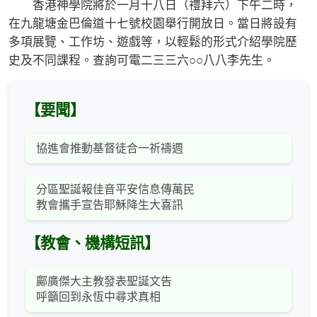
香港神學院將於一月十八日（禮拜六）下午二時，
在九龍塘金巴倫道十七號校園舉行開放日。當日將設有
多項展覽、工作坊、遊戲等，以輕鬆的形式介紹學院歷
史及不同課程。查詢可電二三三六○○八八李先生。
【要聞】
協進會推動基督徒合一祈禱週
分區聖誕報佳音平安信息傳萬民
教會攜手宣告耶穌降生大喜訊
【教會、機構短訊】
鄺廣傑大主教發表聖誕文告
呼籲回到永恆中尋求真相