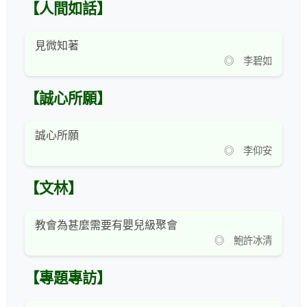
【人間如話】
見微知著
◎ 李碧如
【誠心所願】
誠心所願
◎ 李仰安
【文林】
教會為甚麼需要有嬰兒級聚會
◎ 鮑許冰清
【專題專訪】