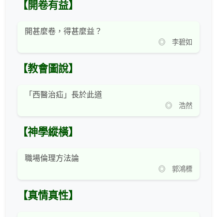
【開卷有益】
開甚麼卷，得甚麼益？
◎ 李碧如
【教會圖說】
「西醫治疝」長於此道
◎ 浩然
【神學縱橫】
職場倫理方法論
◎ 郭鴻標
【真情真性】