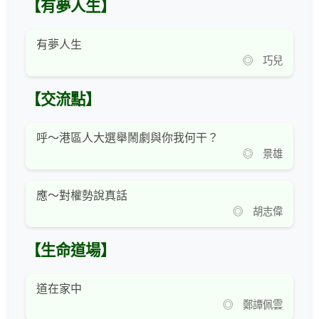
【有夢人生】
有夢人生
◎ 巧兒
【交流點】
呼～港區人大選舉鬧劇與你我何干？
◎ 景雄
應～對權勢說真話
◎ 胡志偉
【生命道場】
道在家中
◎ 鄭譚佩雲