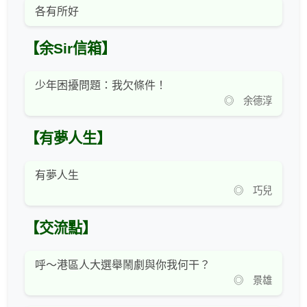
各有所好
【余Sir信箱】
少年困擾問題：我欠條件！
◎ 余德淳
【有夢人生】
有夢人生
◎ 巧兒
【交流點】
呼～港區人大選舉鬧劇與你我何干？
◎ 景雄