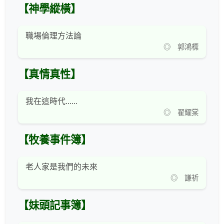
【神學縱橫】
職場倫理方法論
◎ 郭鴻標
【真情真性】
我在這時代......
◎ 翟耀棠
【牧養事件簿】
老人家是我們的未來
◎ 謙祈
【妹頭記事簿】