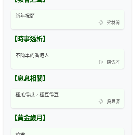
新年祝願
◎ 梁林開
【時事透析】
不簡單的香港人
◎ 陳佐才
【息息相關】
種瓜得瓜，種豆得豆
◎ 吳思源
【黃金歲月】
黃金