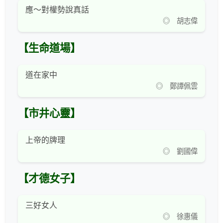
應～對權勢說真話
◎ 胡志偉
【生命道場】
道在家中
◎ 鄭譚佩雲
【市井心靈】
上帝的牌理
◎ 劉國偉
【才德女子】
三好女人
◎ 徐惠儀