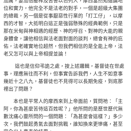
加厲，要加倍壓榨及苦害以色列人，摩西當然知道論地
位和實力，他完全不是法老的對手，一個是超級大集團
的總裁，另一個是從事厭惡性行業的「打工仔」，以摩
西的才智，大抵明白這正是強弱懸殊的經典範例，只是
那在米甸與神相遇的經歷、神的呼召、對神的大能的親
身體會，讓他相信與法老面對面的談判，總會有神的庇
佑，法老確實地位超然，但我們相信的是全能上帝，法
老又怎可以與上帝相提並論！
這也是信仰弔詭之處，按上述邏輯，基督徒在世處
事，理應無往而不利，但事實告訴我們，人生不如意事
幾近十之八九，基督徒也不見得可以長期免疫，到底那
裡出了問題？
本也是平常人的摩西來到上帝面前，質問祂：「主
阿，你為甚麼苦待這百姓呢？」他所問的是歷世歷代無
數沈痛心靈所問的一個問題：「為甚麼會這樣？」多少
次，我們鼓起勇氣去面對挑戰，誰知換來更慘痛，甚至