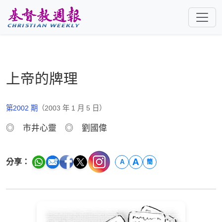
跳至主要內容
上帝的牌理
第2002 期
（2003 年 1 月 5 日）
◎ 市井心靈 ◎ 劉國偉
A
分享：
A
簡