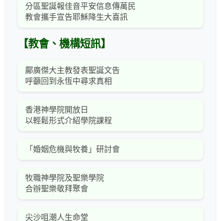
分區聖誕報佳音平安信息傳萬民
教會攜手宣告耶穌降生大喜訊
【教會、機構短訊】
鄺廣傑大主教發表聖誕文告
呼籲回到永恆中尋求真相
香港神學院開放日
以輕鬆形式介紹學院課程
「婚姻危機與牧養」研討會
牧職神學院及聖樂學院
合辦聖樂敬拜聚會
尖沙咀潮人生命堂