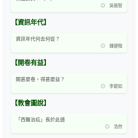
◎ 吳振智
【資訊年代】
資訊年代何去何從？
◎ 鍾健楷
【開卷有益】
開甚麼卷，得甚麼益？
◎ 李碧如
【教會圖說】
「西醫治疝」長於此道
◎ 浩然