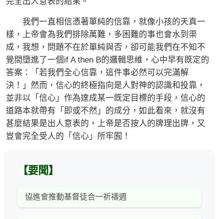
完全出人意表的結果。
我們一直相信憑著單純的信靠，就像小孩的天真一
樣，上帝會為我們排除萬難，多困難的事也會水到渠
成，我想，問題不在於單純與否，卻可能我們在不知不
覺間墮進了一個if A then B的邏輯思維，心中早有既定的
答案：「若我們全心信靠，這件事必然可以完滿解
決！」然而，信心的終極指向是人對神的認識和投靠，
並非以「信心」作為達成某一既定目標的手段，信心的
道路本就帶有「即或不然」的成分，如此看來，就沒有
甚麼結果是出人意表的，上帝是否按人的牌理出牌，又
豈會完全受人的「信心」所牢囿！
【要聞】
協進會推動基督徒合一祈禱週