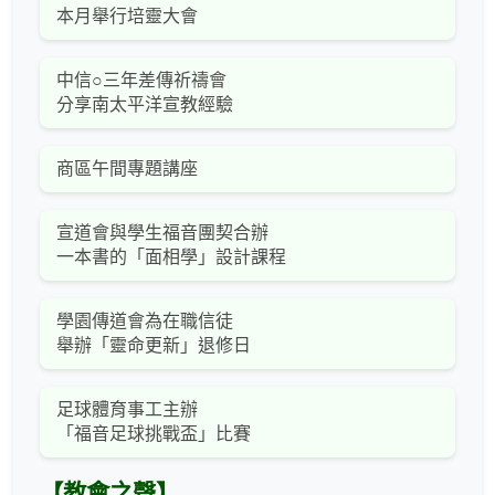
本月舉行培靈大會
中信○三年差傳祈禱會
分享南太平洋宣教經驗
商區午間專題講座
宣道會與學生福音團契合辦
一本書的「面相學」設計課程
學園傳道會為在職信徒
舉辦「靈命更新」退修日
足球體育事工主辦
「福音足球挑戰盃」比賽
【教會之聲】