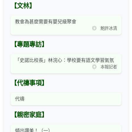
【文林】
教會為甚麼需要有嬰兒級聚會
◎ 鮑許冰清
【專題專訪】
「史諾比校長」林浣心：學校要有語文學習氣氛
◎ 本報記者
【代禱事項】
代禱
【親密家庭】
傾出讚美！（一）