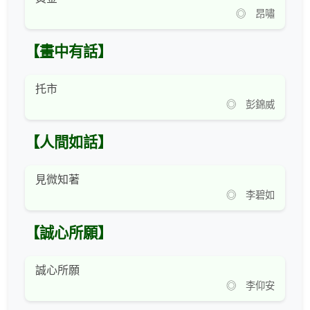
◎ 昂嘯
【畫中有話】
托市
◎ 彭錦威
【人間如話】
見微知著
◎ 李碧如
【誠心所願】
誠心所願
◎ 李仰安