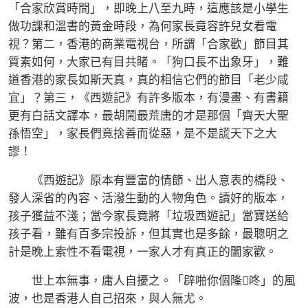
「合家欣賞時間」，即晚上八至九時，這應該是小學生
做功課和溫書的黃金時段，為何家長竟容許兒女看電
視？第二，香港的商業電視台，所謂「合家歡」節目其
質素如何，大家已有目共睹。「狗口長不出象牙」，難
道香港的家長如斯天真，真的相信它們的節目「老少咸
宜」？第三，《西遊記》有許多版本，有漫畫、有書籍
更有白話文譯本，最胡鬧最荒唐的才是那個「齊天大聖
孫悟空」，家長們竟捨善而從惡，是不是謊天下之大
謬！
《西遊記》原本有豐富的情節、出人意表的橋段、
發人深省的內容、活潑生動的人物角色。讀好的版本，
孩子獲益不淺；當今家長竟將「垃圾西遊記」當寶送給
孩子看，雖有百多宗投訴，但其實也是多餘，最聰明之
計是晚上索性不看電視，一家人才有真正的闔家歡。
世上本無事，庸人自擾之。「辟啪你個隆咚」的風
波，也是香港人自己招來，與人無尤。