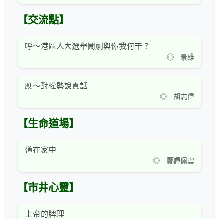
【交流點】
呼～港區人大選舉鬧劇與你我何干？
◎ 景雄
應～對權勢說真話
◎ 胡志偉
【生命道場】
道在家中
◎ 鄭譚佩雲
【市井心靈】
上帝的牌理