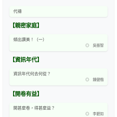
代禱
【親密家庭】
傾出讚美！（一）
◎ 吳振智
【資訊年代】
資訊年代何去何從？
◎ 鍾健楷
【開卷有益】
開甚麼卷，得甚麼益？
◎ 李碧如