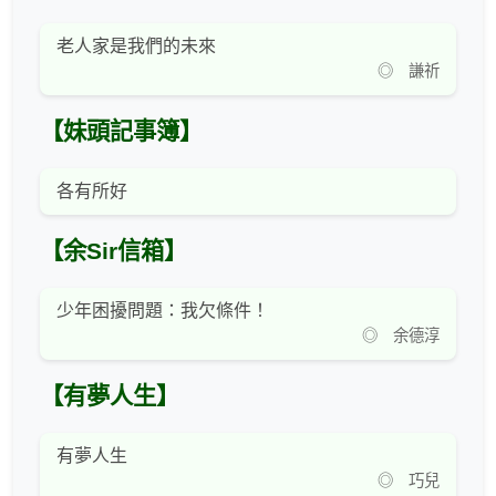
老人家是我們的未來
◎ 謙祈
【妹頭記事簿】
各有所好
【余Sir信箱】
少年困擾問題：我欠條件！
◎ 余德淳
【有夢人生】
有夢人生
◎ 巧兒