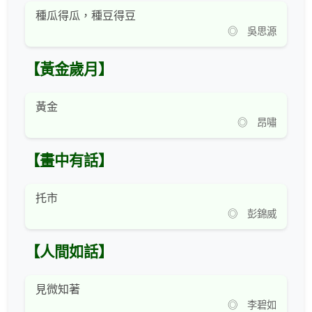
種瓜得瓜，種豆得豆
◎ 吳思源
【黃金歲月】
黃金
◎ 昂嘯
【畫中有話】
托市
◎ 彭錦威
【人間如話】
見微知著
◎ 李碧如