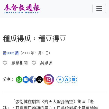
跳至主要內容
種瓜得瓜，種豆得豆
第2002 期
（2003 年 1 月 5 日）
◎ 息息相關 ◎ 吳思源
A
分享：
A
簡
「張衛健在劇集《齊天大聖孫悟空》飾演『老
孫』，其自創口頭禪的魔力，已蔓延到初小甚至幼稚