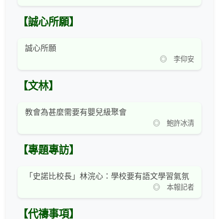
【誠心所願】
誠心所願
◎ 李仰安
【文林】
教會為甚麼需要有嬰兒級聚會
◎ 鮑許冰清
【專題專訪】
「史諾比校長」林浣心：學校要有語文學習氣氛
◎ 本報記者
【代禱事項】