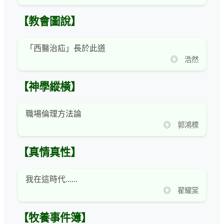
【教會圖說】
「西醫治疝」長於此道
◎ 浩然
【神學縱橫】
職場倫理方法論
◎ 郭鴻標
【真情真性】
我在這時代......
◎ 翟耀棠
【牧養事件簿】