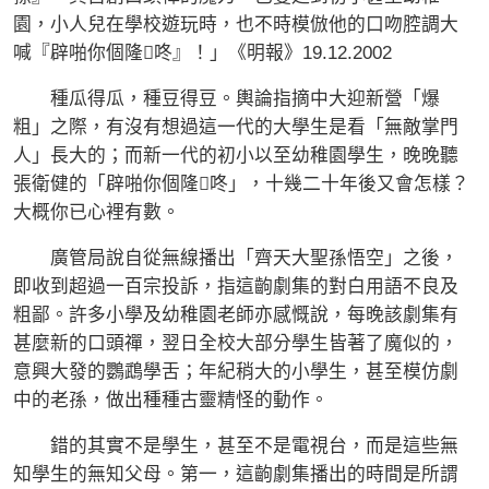
園，小人兒在學校遊玩時，也不時模倣他的口吻腔調大
喊『辟啪你個隆咚』！」《明報》19.12.2002
種瓜得瓜，種豆得豆。輿論指摘中大迎新營「爆
粗」之際，有沒有想過這一代的大學生是看「無敵掌門
人」長大的；而新一代的初小以至幼稚園學生，晚晚聽
張衛健的「辟啪你個隆咚」，十幾二十年後又會怎樣？
大概你已心裡有數。
廣管局說自從無線播出「齊天大聖孫悟空」之後，
即收到超過一百宗投訴，指這齣劇集的對白用語不良及
粗鄙。許多小學及幼稚園老師亦感慨說，每晚該劇集有
甚麼新的口頭禪，翌日全校大部分學生皆著了魔似的，
意興大發的鸚鵡學舌；年紀稍大的小學生，甚至模仿劇
中的老孫，做出種種古靈精怪的動作。
錯的其實不是學生，甚至不是電視台，而是這些無
知學生的無知父母。第一，這齣劇集播出的時間是所謂