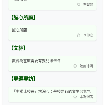
◎ 李碧如
【誠心所願】
誠心所願
◎ 李仰安
【文林】
教會為甚麼需要有嬰兒級聚會
◎ 鮑許冰清
【專題專訪】
「史諾比校長」林浣心：學校要有語文學習氣氛
◎ 本報記者