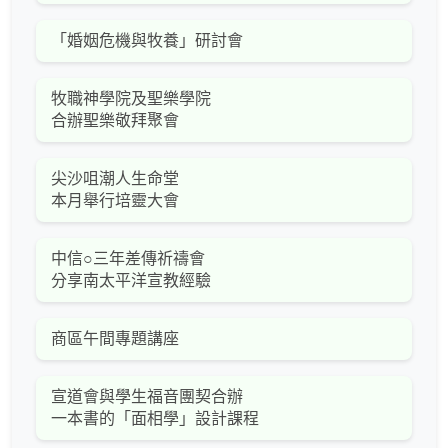
「婚姻危機與牧養」研討會
牧職神學院及聖樂學院
合辦聖樂敬拜聚會
尖沙咀潮人生命堂
本月舉行培靈大會
中信○三年差傳祈禱會
分享南太平洋宣教經驗
商區午間專題講座
宣道會與學生福音團契合辦
一本書的「面相學」設計課程