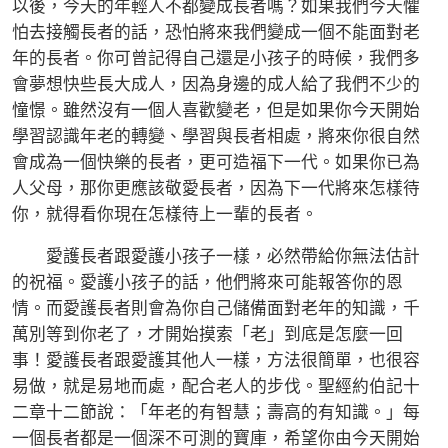
以後，今天的年輕人不都變成長者嗎？如果我們今天懼
怕去接觸長者的話，恐怕將來我們變成一個不能面對老
年的長者。你可曾記得自己還是小孩子的時候，我們多
會夢想快些長大成人，因為身邊的成人給了我們不少的
憧憬。雖然沒有一個人喜歡變老，但是如果你今天開始
學習認識年老的轉變、學習與長者相處，將來你很自然
會成為一個快樂的長者，更可造福下一代。如果你已為
人父母，那你更應該敬愛長者，因為下一代將來怎樣待
你，就得看你現在怎樣待上一輩的長者。
愛護長者跟愛護小孩子一樣，必然帶給你無法估計
的祝福。愛護小孩子的話，他們將來可能報答你的恩
情。而愛護長者則會為你自己儲備面對老年的知識，千
萬別等到你老了，才開始摸索「老」到底是怎麼一回
事！愛護長者跟愛護其他人一樣，方法很簡單，也很容
易做，就是易地而處，配合老人的步伐。聖經約伯記十
二章十二節說：「年老的有智慧；壽高的有知識。」每
一個長者都是一個深不可測的寶庫，希望你由今天開始