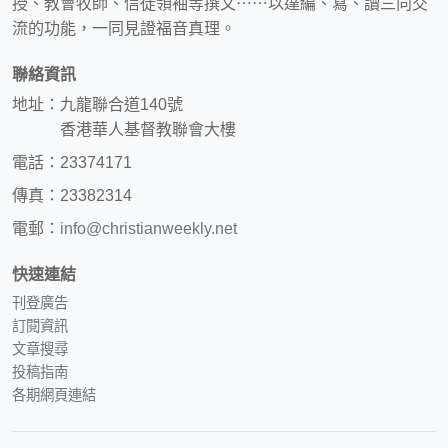
授、教會牧師、信徒領袖等撰文⋯⋯以達編、寫、讀三向交
流的功能，一同見證福音真理。
聯絡資訊
地址：九龍聯合道140號
香港華人基督教聯會大樓
電話：23374171
傳真：23382314
電郵：
info@christianweekly.net
快速連結
刊登廣告
訂閱資訊
文章搜尋
投稿指南
各期網頁連結