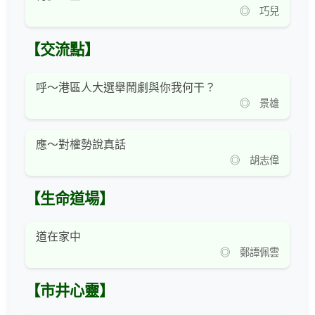
◎ 巧兒
【交流點】
呼～港區人大選舉鬧劇與你我何干？
◎ 景雄
應～對權勢說真話
◎ 胡志偉
【生命道場】
道在家中
◎ 鄭譚佩雲
【市井心靈】