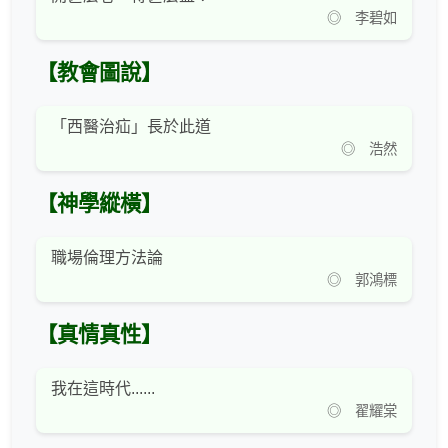
◎ 李碧如
【教會圖說】
「西醫治疝」長於此道
◎ 浩然
【神學縱橫】
職場倫理方法論
◎ 郭鴻標
【真情真性】
我在這時代......
◎ 翟耀棠