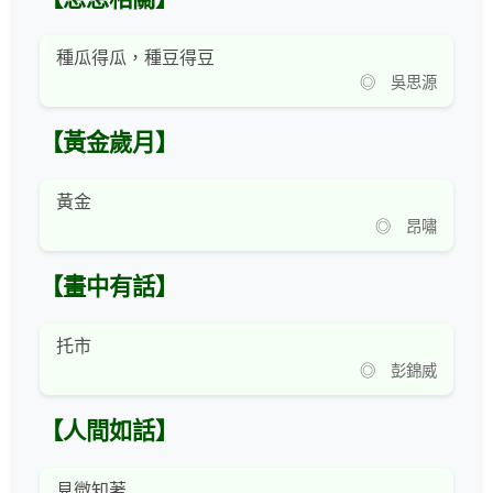
種瓜得瓜，種豆得豆
◎ 吳思源
【黃金歲月】
黃金
◎ 昂嘯
【畫中有話】
托市
◎ 彭錦威
【人間如話】
見微知著