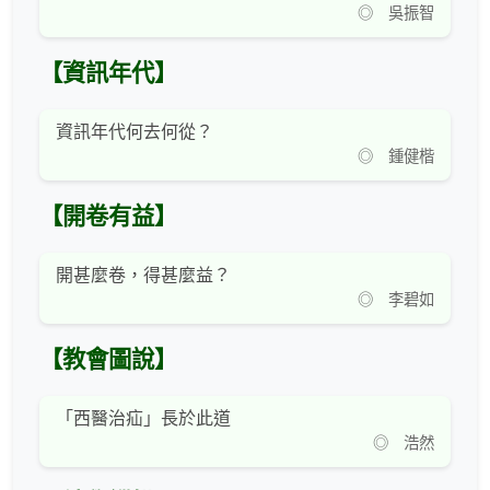
◎ 吳振智
【資訊年代】
資訊年代何去何從？
◎ 鍾健楷
【開卷有益】
開甚麼卷，得甚麼益？
◎ 李碧如
【教會圖說】
「西醫治疝」長於此道
◎ 浩然