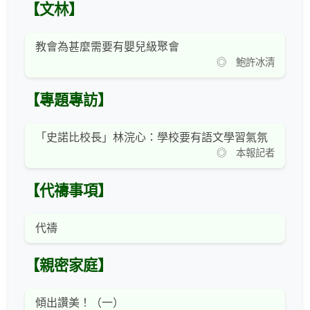
【文林】
教會為甚麼需要有嬰兒級聚會
◎ 鮑許冰清
【專題專訪】
「史諾比校長」林浣心：學校要有語文學習氣氛
◎ 本報記者
【代禱事項】
代禱
【親密家庭】
傾出讚美！（一）