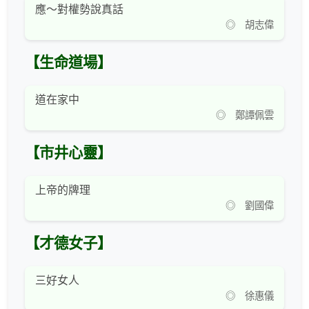
應～對權勢說真話
◎ 胡志偉
【生命道場】
道在家中
◎ 鄭譚佩雲
【市井心靈】
上帝的牌理
◎ 劉國偉
【才德女子】
三好女人
◎ 徐惠儀