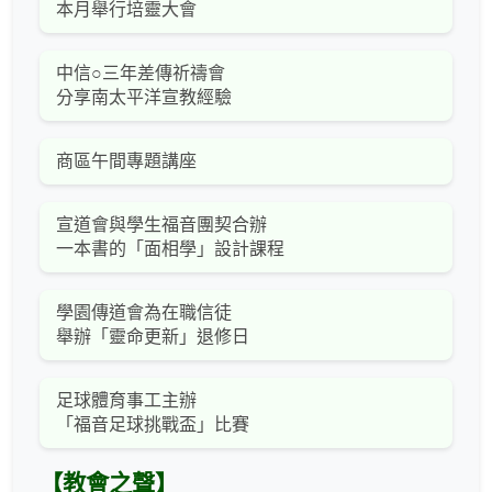
本月舉行培靈大會
中信○三年差傳祈禱會
分享南太平洋宣教經驗
商區午間專題講座
宣道會與學生福音團契合辦
一本書的「面相學」設計課程
學園傳道會為在職信徒
舉辦「靈命更新」退修日
足球體育事工主辦
「福音足球挑戰盃」比賽
【教會之聲】