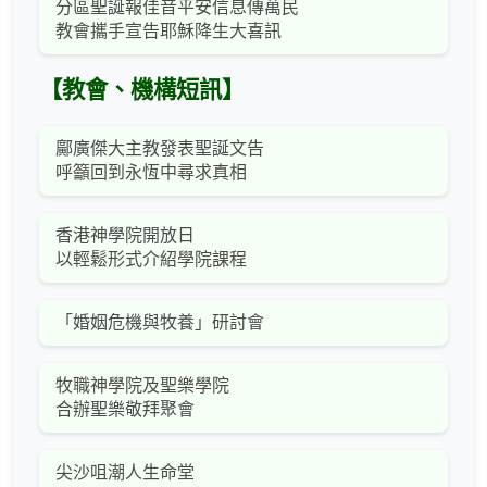
分區聖誕報佳音平安信息傳萬民
教會攜手宣告耶穌降生大喜訊
【教會、機構短訊】
鄺廣傑大主教發表聖誕文告
呼籲回到永恆中尋求真相
香港神學院開放日
以輕鬆形式介紹學院課程
「婚姻危機與牧養」研討會
牧職神學院及聖樂學院
合辦聖樂敬拜聚會
尖沙咀潮人生命堂