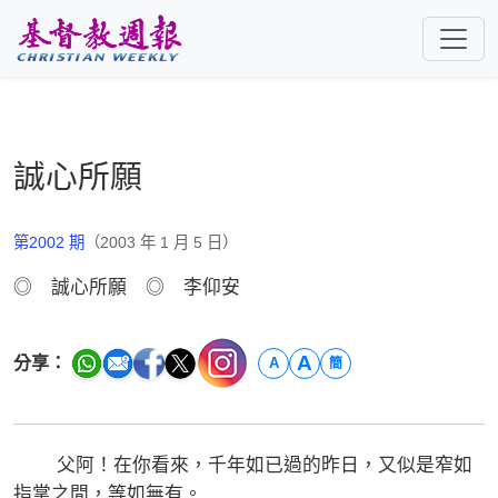
跳至主要內容
誠心所願
第2002 期
（2003 年 1 月 5 日）
◎ 誠心所願 ◎ 李仰安
A
分享：
A
簡
父阿！在你看來，千年如已過的昨日，又似是窄如
指掌之間，等如無有。