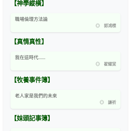
【神學縱橫】
職場倫理方法論
◎ 郭鴻標
【真情真性】
我在這時代......
◎ 翟耀棠
【牧養事件簿】
老人家是我們的未來
◎ 謙祈
【妹頭記事簿】