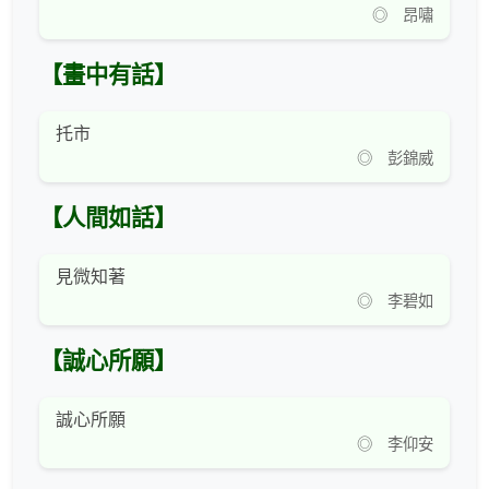
◎ 昂嘯
【畫中有話】
托市
◎ 彭錦威
【人間如話】
見微知著
◎ 李碧如
【誠心所願】
誠心所願
◎ 李仰安