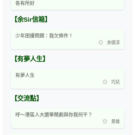
各有所好
【余Sir信箱】
少年困擾問題：我欠條件！
◎ 余德淳
【有夢人生】
有夢人生
◎ 巧兒
【交流點】
呼～港區人大選舉鬧劇與你我何干？
◎ 景雄