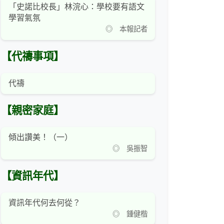
「史諾比校長」林浣心：學校要有語文
學習氣氛
◎ 本報記者
【代禱事項】
代禱
【親密家庭】
傾出讚美！（一）
◎ 吳振智
【資訊年代】
資訊年代何去何從？
◎ 鍾健楷