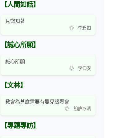
【人間如話】
見微知著
◎ 李碧如
【誠心所願】
誠心所願
◎ 李仰安
【文林】
教會為甚麼需要有嬰兒級聚會
◎ 鮑許冰清
【專題專訪】