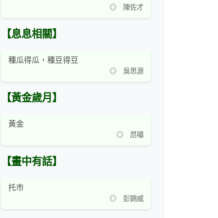
◎ 陳佐才
【息息相關】
種瓜得瓜，種豆得豆
◎ 吳思源
【黃金歲月】
黃金
◎ 昂嘯
【畫中有話】
托市
◎ 彭錦威