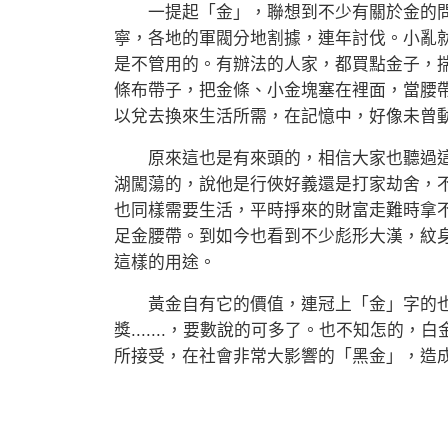
一提起「金」，聯想到不少有關於金的問
寧，各地的軍閥分地割據，連年討伐。小亂
是不管用的。有辦法的人家，都買點金子，
條布帶子，把金條、小金塊塞在裡面，當腰
以兌去換來生活所需，在記憶中，好像未曾
原來這也是有來頭的，相信大家也聽過這
湖闖蕩的，說他是行俠好義還是打家劫舍，
也同樣需要生活，平時掙來的財富走難時拿
足金腰帶。到如今也看到不少彪形大漢，紋
這樣的用途。
黃金自有它的價值，連冠上「金」字的也
獎.......，要數說的可多了。也不知怎
所接受，在社會非常大影響的「黑金」，造