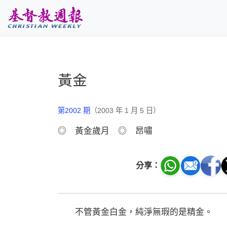
跳至主要內容
黃金
第2002 期
（2003 年 1 月 5 日）
◎ 黃金歲月 ◎ 昂嘯
分享：
不管黃金白金，純淨無瑕的是精金。