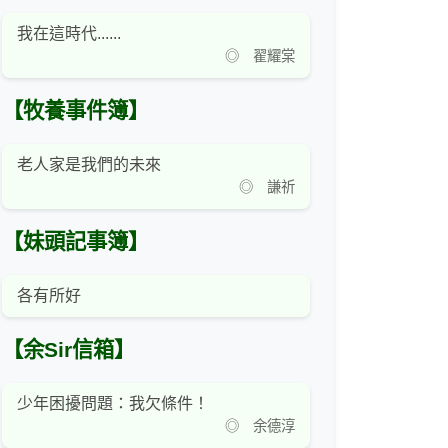
我在這時代......
◎ 翟耀棠
【牧養事件簿】
老人家是我們的未來
◎ 謙祈
【妹頭記事簿】
各有所好
【余Sir信箱】
少年困擾問題：我欠條件！
◎ 余德淳