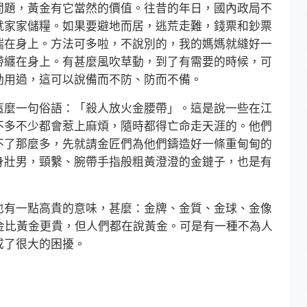
題，黃金有它當然的價值。往昔的年日，國內政局不
就家家儲糧。如果要避地而居，逃荒走難，錢票和鈔票
揣在身上。方法可多啦，不說別的，我的媽媽就縫好一
帶纏在身上。有甚麼風吹草動，到了有需要的時候，可
動用過，這可以說備而不防、防而不備。
麼一句俗語：「殺人放火金腰帶」。這是說一些在江
不多不少都會惹上麻煩，隨時都得亡命走天涯的。他們
不了那麼多，先就請金匠們為他們鑄造好一條重甸甸的
身壯男，頸繫、腕帶手指般粗黃澄澄的金鏈子，也是有
有一點高貴的意味，甚麼：金牌、金質、金球、金像
的，白金比黃金更貴，但人們都在說黃金。可是有一種不為人
成了很大的困擾。