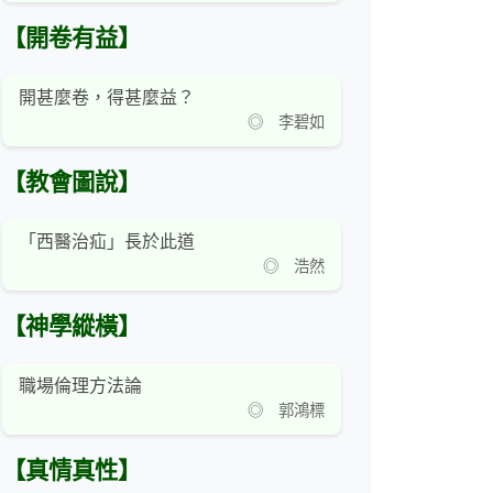
【開卷有益】
開甚麼卷，得甚麼益？
◎ 李碧如
【教會圖說】
「西醫治疝」長於此道
◎ 浩然
【神學縱橫】
職場倫理方法論
◎ 郭鴻標
【真情真性】