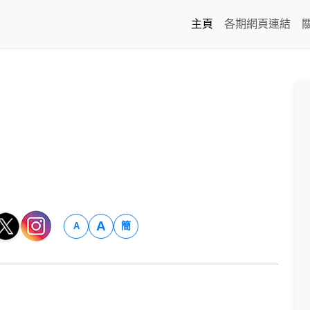
主頁
各期網頁連結
A
簡
A