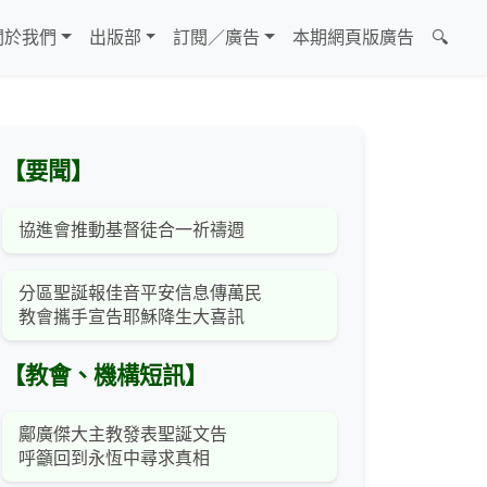
關於我們
出版部
訂閱／廣告
本期網頁版廣告
🔍
【要聞】
協進會推動基督徒合一祈禱週
分區聖誕報佳音平安信息傳萬民
教會攜手宣告耶穌降生大喜訊
【教會、機構短訊】
鄺廣傑大主教發表聖誕文告
呼籲回到永恆中尋求真相