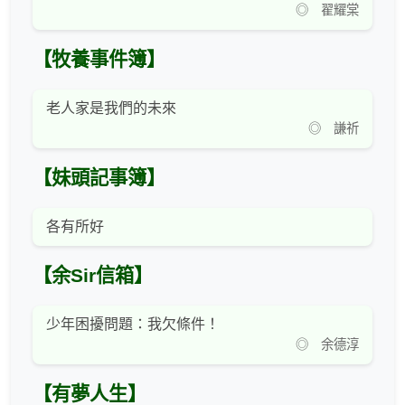
◎ 翟耀棠
【牧養事件簿】
老人家是我們的未來
◎ 謙祈
【妹頭記事簿】
各有所好
【余Sir信箱】
少年困擾問題：我欠條件！
◎ 余德淳
【有夢人生】