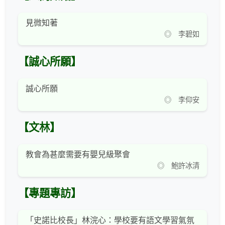
見微知著
◎ 李碧如
【誠心所願】
誠心所願
◎ 李仰安
【文林】
教會為甚麼需要有嬰兒級聚會
◎ 鮑許冰清
【專題專訪】
「史諾比校長」林浣心：學校要有語文學習氣氛