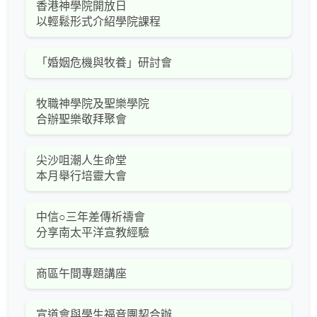
香港神學院開放日
以輕鬆形式介紹學院課程
「婚姻危機與牧養」研討會
牧職神學院及聖樂學院
合辦聖樂敬拜聚會
尖沙咀潮人生命堂
本月舉行培靈大會
中信○三年差傳祈禱會
分享南太平洋宣教經驗
商區午間專題講座
宣道會與學生福音團契合辦