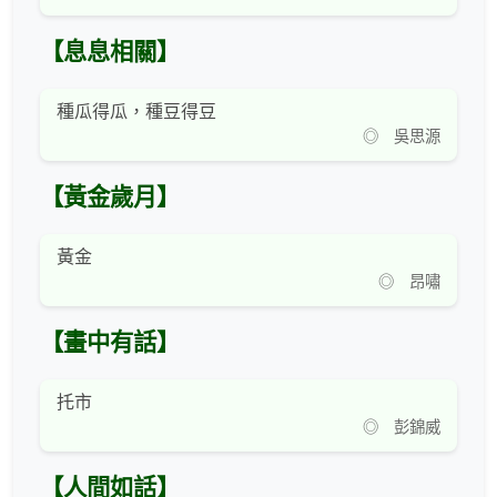
【息息相關】
種瓜得瓜，種豆得豆
◎ 吳思源
【黃金歲月】
黃金
◎ 昂嘯
【畫中有話】
托市
◎ 彭錦威
【人間如話】