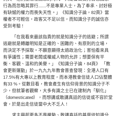
行為而忽略其罪行......不是專業人士，為了奉承、討好極
有缺憾的權力而喪失天性。」《知識分子論，82頁》當
權者不可輕信，政客又不足以信，而知識分子的誠信亦
受到考驗 !
「在我看來最該指責的就是知識分子的逃避；所謂
逃避就是轉離明知是正確的、困難的、有原則的立場，
而決定不予採取。不願意顯得太過政治化；害怕看來具
有爭議性；需要老闆或權威人物的允許；想要保有平
衡、客觀、溫和的美譽。」《知識分子論，84頁》 「教
會更新運動」於一九九九年教會普查發現：全港人口有
17.5%有大專以上教育程度，而本港教會信徒人口佔整體
有33 %。從數目看，教會產生有信仰背景的知識分子不
少，但就筆者觀察，大多有識之士已在建制內「馴化」
（domesticated），而想講或敢講真話的信徒或不容於堂
會，於是出走信徒當中大不乏人 !
求主興起更多不畏權勢、敢講真話的基督徒知識分