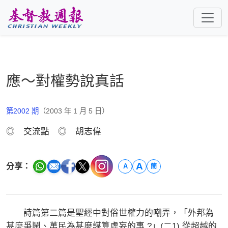
跳至主要內容
應～對權勢說真話
第2002 期
（2003 年 1 月 5 日）
◎ 交流點 ◎ 胡志偉
A
分享：
A
簡
詩篇第二篇是聖經中對俗世權力的嘲弄，「外邦為
甚麼爭鬧、萬民為甚麼謀算虛妄的事 ?」(二1) 從超越的