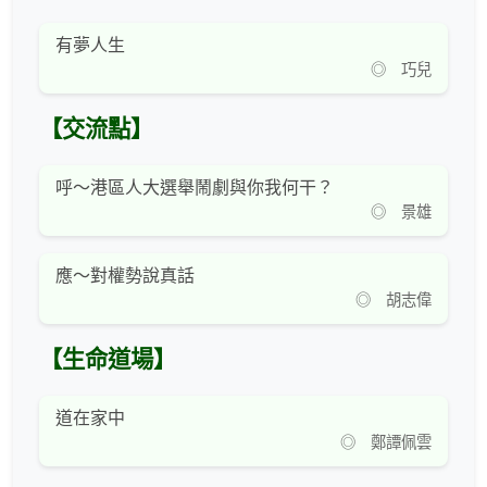
有夢人生
◎ 巧兒
【交流點】
呼～港區人大選舉鬧劇與你我何干？
◎ 景雄
應～對權勢說真話
◎ 胡志偉
【生命道場】
道在家中
◎ 鄭譚佩雲