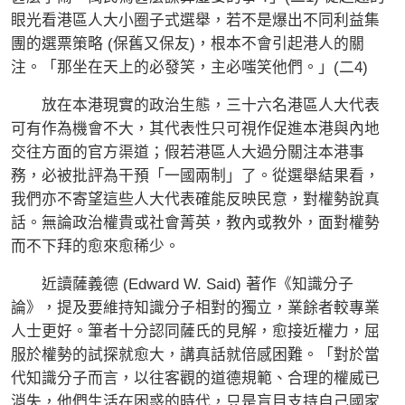
眼光看港區人大小圈子式選舉，若不是爆出不同利益集
團的選票策略 (保舊又保友)，根本不會引起港人的關
注。「那坐在天上的必發笑，主必嗤笑他們。」(二4)
放在本港現實的政治生態，三十六名港區人大代表
可有作為機會不大，其代表性只可視作促進本港與內地
交往方面的官方渠道；假若港區人大過分關注本港事
務，必被批評為干預「一國兩制」了。從選舉結果看，
我們亦不寄望這些人大代表確能反映民意，對權勢說真
話。無論政治權貴或社會菁英，教內或教外，面對權勢
而不下拜的愈來愈稀少。
近讀薩義德 (Edward W. Said) 著作《知識分子
論》，提及要維持知識分子相對的獨立，業餘者較專業
人士更好。筆者十分認同薩氏的見解，愈接近權力，屈
服於權勢的試探就愈大，講真話就倍感困難。「對於當
代知識分子而言，以往客觀的道德規範、合理的權威已
消失，他們生活在困惑的時代，只是盲目支持自己國家