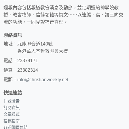
週報內容包括報道教會消息及動態，並定期邀約神學院教
授、教會牧師、信徒領袖等撰文⋯⋯以達編、寫、讀三向交
流的功能，一同見證福音真理。
聯絡資訊
地址：九龍聯合道140號
香港華人基督教聯會大樓
電話：23374171
傳真：23382314
電郵：
info@christianweekly.net
快速連結
刊登廣告
訂閱資訊
文章搜尋
投稿指南
各期網頁連結