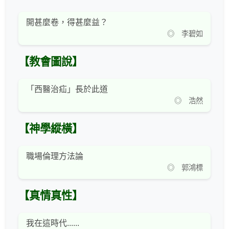
開甚麼卷，得甚麼益？
◎ 李碧如
【教會圖說】
「西醫治疝」長於此道
◎ 浩然
【神學縱橫】
職場倫理方法論
◎ 郭鴻標
【真情真性】
我在這時代......