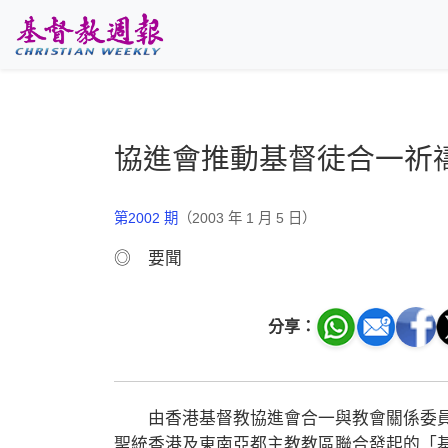
跳至主要內容
協進會推動基督徒合一祈
第2002 期
（2003 年 1 月 5 日）
◎ 要聞
分享：
由香港基督教協進會合一與教會關係委員
聖統香港及東南亞都主教教區聯合發起的「