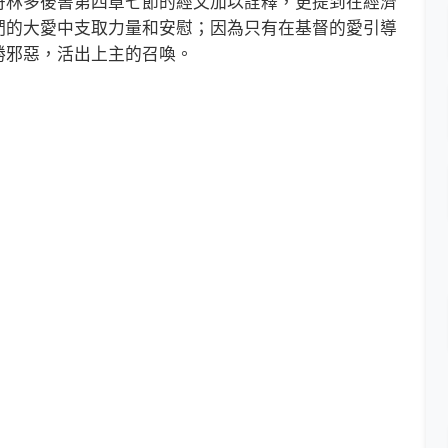
哥林多後書第四章七節的經文加以詮釋，更提到在經濟
們的大愛中支取力量和安慰；因為只有在基督的愛引導
勝邪惡，活出上主的召喚。