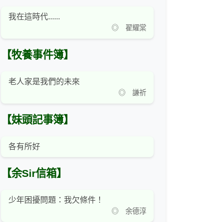
我在這時代......
◎ 翟耀棠
【牧養事件簿】
老人家是我們的未來
◎ 謙祈
【妹頭記事簿】
各有所好
【余Sir信箱】
少年困擾問題：我欠條件！
◎ 余德淳