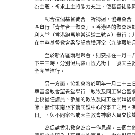
為主題，祈求上主將能力充注，使基督徒能
配合這個基督徒合一祈禱週，協進會合一
區舉行「青年合一聚會」。香港區的聚會定
利大堂（香港跑馬地樂活道二號Ａ）舉行；
在中華基督教會梁發紀念禮拜堂（九龍觀塘
至於新界區兩場聚會，則安排在一月十八
下午三時，分別假馬鞍山恆光街十一號天主
全完堂進行。
另一方面，協進會將於明年一月二十三日
華基督教會望覺堂舉行「教牧及同工聯合聖
上校擔任講員。參加的教牧及同工在崇拜後
節，撥作東南亞家傭庇護中心的事工之用。
日」，與不同宗派或天主教會神職人員交換
為促請香港教會為合一作見證，三個主催