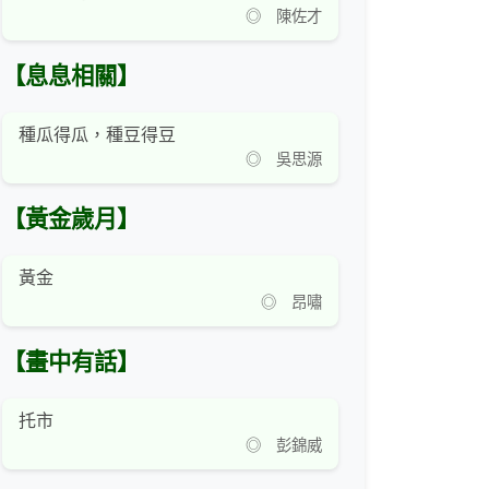
◎ 陳佐才
【息息相關】
種瓜得瓜，種豆得豆
◎ 吳思源
【黃金歲月】
黃金
◎ 昂嘯
【畫中有話】
托市
◎ 彭錦威