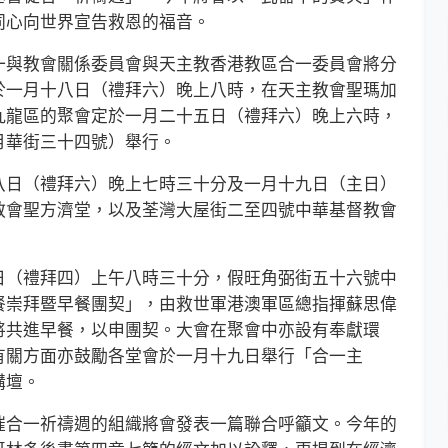
同心向世界宣告救恩的福音。
與教會關係委員會與天主教香港教區合一委員會將分
於一月十八日（禮拜六）晚上八時，在天主教會聖瑪加
九龍區的聚會定於一月二十五日（禮拜六）晚上六時，
月華街三十四號）舉行。
日（禮拜六）晚上七時三十分及一月十九日（主日）
教會聖方濟堂，以及荃灣大屋街二至四號中華基督教會
（禮拜四）上午八時三十分，假旺角弼街五十六號中
餐崇拜暨早餐團契」，由救世軍港澳軍區總指揮蘇思偉
將共進早餐，以申團契。大會在聚會中亦設有奉獻環
有關方面亦鼓勵各堂會於一月十九日舉行「合一主
講壇。
合一祈禱週的組織將會發表一篇聯合呼籲文。今年的