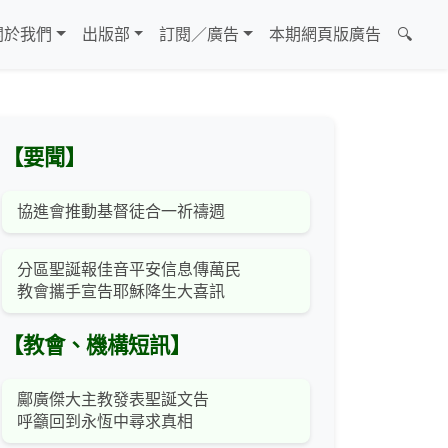
關於我們
出版部
訂閱／廣告
本期網頁版廣告
🔍
【要聞】
協進會推動基督徒合一祈禱週
分區聖誕報佳音平安信息傳萬民
教會攜手宣告耶穌降生大喜訊
【教會、機構短訊】
鄺廣傑大主教發表聖誕文告
呼籲回到永恆中尋求真相