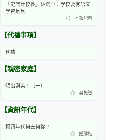
「史諾比校長」林浣心：學校要有語文
學習氣氛
◎ 本報記者
【代禱事項】
代禱
【親密家庭】
傾出讚美！（一）
◎ 吳振智
【資訊年代】
資訊年代何去何從？
◎ 鍾健楷