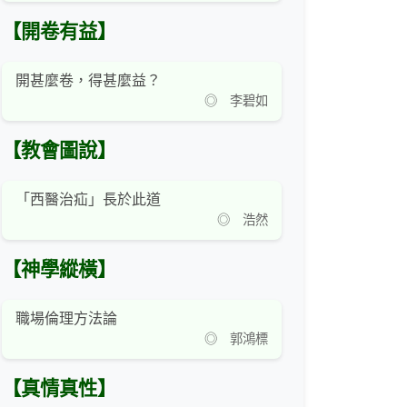
【開卷有益】
開甚麼卷，得甚麼益？
◎ 李碧如
【教會圖說】
「西醫治疝」長於此道
◎ 浩然
【神學縱橫】
職場倫理方法論
◎ 郭鴻標
【真情真性】