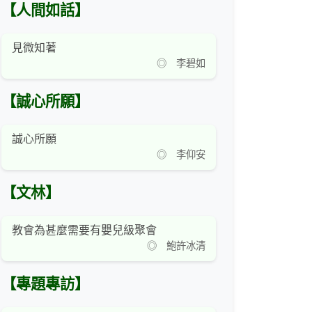
【人間如話】
見微知著
◎ 李碧如
【誠心所願】
誠心所願
◎ 李仰安
【文林】
教會為甚麼需要有嬰兒級聚會
◎ 鮑許冰清
【專題專訪】