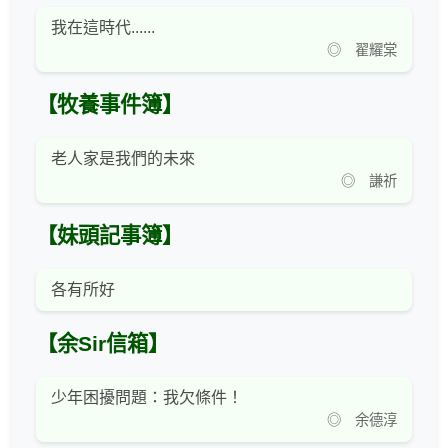
我在這時代......
◎ 翟耀棠
【牧養事件簿】
老人家是我們的未來
◎ 謙祈
【妹頭記事簿】
各有所好
【余Sir信箱】
少年困擾問題：我欠條件！
◎ 余德淳