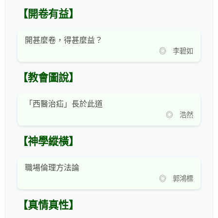
【開卷有益】
開甚麼卷，得甚麼益？
◎ 李碧如
【教會圖說】
「西醫治疝」長於此道
◎ 浩然
【神學縱橫】
職場倫理方法論
◎ 郭鴻標
【真情真性】