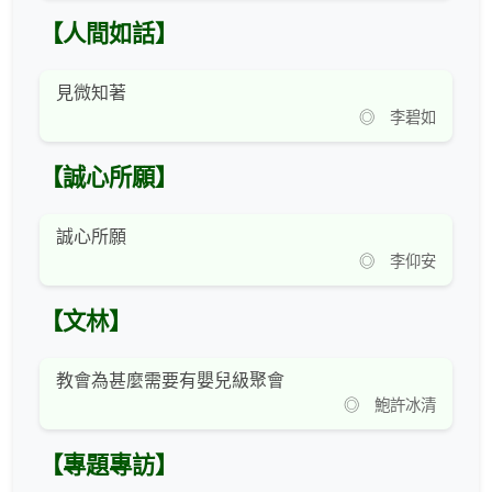
【人間如話】
見微知著
◎ 李碧如
【誠心所願】
誠心所願
◎ 李仰安
【文林】
教會為甚麼需要有嬰兒級聚會
◎ 鮑許冰清
【專題專訪】