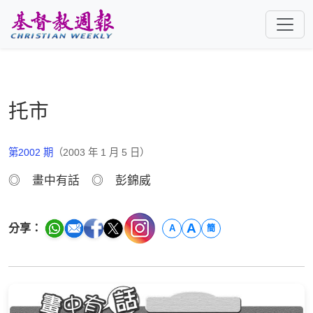
跳至主要內容
托市
第2002 期
（2003 年 1 月 5 日）
◎ 畫中有話 ◎ 彭錦威
A
分享：
A
簡