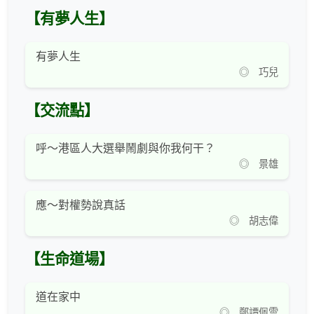
【有夢人生】
有夢人生
◎ 巧兒
【交流點】
呼～港區人大選舉鬧劇與你我何干？
◎ 景雄
應～對權勢說真話
◎ 胡志偉
【生命道場】
道在家中
◎ 鄭譚佩雲