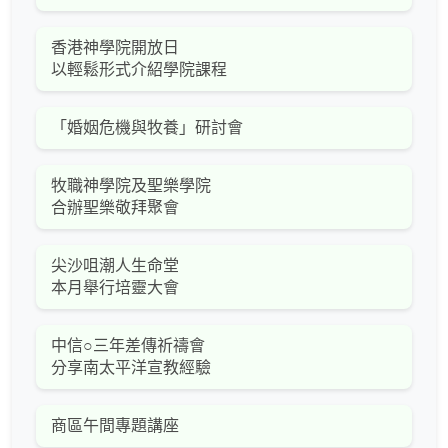
香港神學院開放日
以輕鬆形式介紹學院課程
「婚姻危機與牧養」研討會
牧職神學院及聖樂學院
合辦聖樂敬拜聚會
尖沙咀潮人生命堂
本月舉行培靈大會
中信○三年差傳祈禱會
分享南太平洋宣教經驗
商區午間專題講座