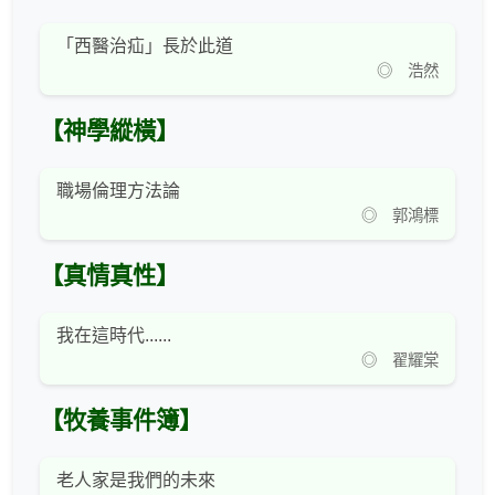
「西醫治疝」長於此道
◎ 浩然
【神學縱橫】
職場倫理方法論
◎ 郭鴻標
【真情真性】
我在這時代......
◎ 翟耀棠
【牧養事件簿】
老人家是我們的未來