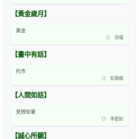
【黃金歲月】
黃金
◎ 昂嘯
【畫中有話】
托市
◎ 彭錦威
【人間如話】
見微知著
◎ 李碧如
【誠心所願】