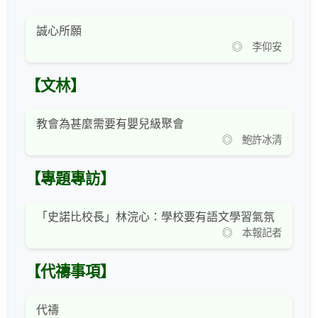
誠心所願
◎ 李仰安
【文林】
教會為甚麼需要有嬰兒級聚會
◎ 鮑許冰清
【專題專訪】
「史諾比校長」林浣心：學校要有語文學習氣氛
◎ 本報記者
【代禱事項】
代禱