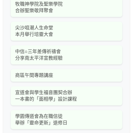
牧職神學院及聖樂學院
合辦聖樂敬拜聚會
尖沙咀潮人生命堂
本月舉行培靈大會
中信○三年差傳祈禱會
分享南太平洋宣教經驗
商區午間專題講座
宣道會與學生福音團契合辦
一本書的「面相學」設計課程
學園傳道會為在職信徒
舉辦「靈命更新」退修日