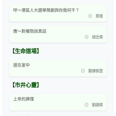
呼～港區人大選舉鬧劇與你我何干？
◎ 景雄
應～對權勢說真話
◎ 胡志偉
【生命道場】
道在家中
◎ 鄭譚佩雲
【市井心靈】
上帝的牌理
◎ 劉國偉