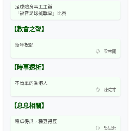
足球體育事工主辦
「福音足球挑戰盃」比賽
【教會之聲】
新年祝願
◎ 梁林開
【時事透析】
不簡單的香港人
◎ 陳佐才
【息息相關】
種瓜得瓜，種豆得豆
◎ 吳思源