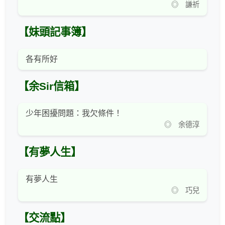
◎ 謙祈
【妹頭記事簿】
各有所好
【余Sir信箱】
少年困擾問題：我欠條件！
◎ 余德淳
【有夢人生】
有夢人生
◎ 巧兒
【交流點】