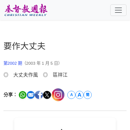
跳至主要內容
要作大丈夫
第2002 期
（2003 年 1 月 5 日）
◎ 大丈夫作風 ◎ 區祥江
A
分享：
A
簡