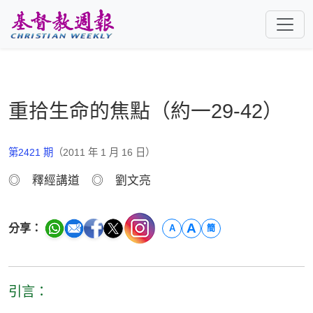
跳至主要內容
重拾生命的焦點（約一29-42）
第2421 期
（2011 年 1 月 16 日）
◎ 釋經講道 ◎ 劉文亮
A
分享：
A
簡
引言：