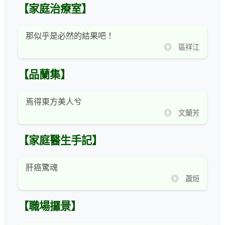
【家庭治療室】
那似乎是必然的結果吧！
◎ 區祥江
【品蘭集】
焉得東方美人兮
◎ 文蘭芳
【家庭醫生手記】
肝癌驚魂
◎ 蕭烜
【職場攞景】