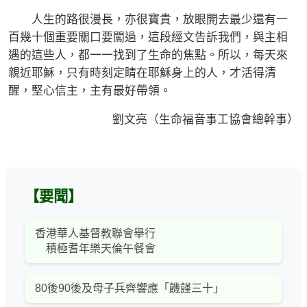
人生的路很漫長，亦很寶貴，放眼開去最少還有一
百幾十個重要關口要闖過，這段經文告訴我們，與主相
遇的這些人，都一一找到了生命的焦點。所以，每天來
親近耶穌，只有時刻定睛在耶穌身上的人，才活得清
醒，堅心信主，主有最好帶領。
劉文亮（生命福音事工協會總幹事）
【要聞】
香港華人基督教聯會舉行
積極耆年樂天倫午餐會
80後90後及母子兵齊響應「饑饉三十」