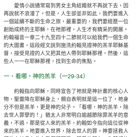
愛情小說通常寫到男女主角結婚就不再說下去，因
再說就不浪漫了。但是，人生卻並非如此，我們要進入
一個延續不斷的生命之旅，最重要的，我們要經歷一位
創始成終的主耶穌，在祂那裡，人生才有精采的開展。
約翰福音一章二十九至四十二節就可以給我們一個生命
的大圖畫，這段經文說到施洗約翰見證神的羔羊耶穌基
督，接受見證的人又把其他人帶到耶穌那裡，然後，這
些人一一在耶穌那裡，找到生命的焦點。
一、看哪，神的羔羊（一29-34）
約翰指向耶穌，同時宣告了祂就是神計畫的核心人
物，聖靈降在耶穌身上，親自表明就是這一位了，祂身
分不但是羔羊，更是神的兒子。「看哪，神的羔羊，除
去世人罪孽的！」猶太人非常明白逾越節除罪羔羊的意
義，不過，那是從人來的羔羊，約翰如今指向這位從神
來的羔羊，祂要進入世界，除去世人的罪。神要拯救人