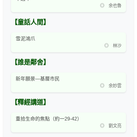
◎ 余也魯
【童話人間】
雪泥鴻爪
◎ 林沙
【誰是鄰舍】
新年願景—基層市民
◎ 余妙雲
【釋經講道】
重拾生命的焦點（約一29-42）
◎ 劉文亮