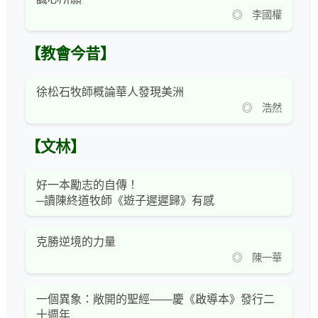
◎ 李國權
【教會今昔】
徐松石牧師概論華人發現美洲
◎ 浩然
【文林】
好一本勵志的自傳！
─讀陳終道牧師《遊子遲遲歸》有感
克勝逆境的力量
◎ 陳一華
一個異象：敞開的聖經——慶《啟導本》發行二
十週年