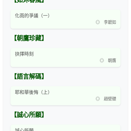
【如沐春風】
化雨的爭議（一）
◎ 李碧如
【朝鷹珍藏】
抉擇時刻
◎ 朝膺
【語言解碼】
耶和華後悔（上）
◎ 趙壁礎
【誠心所願】
誠心所願