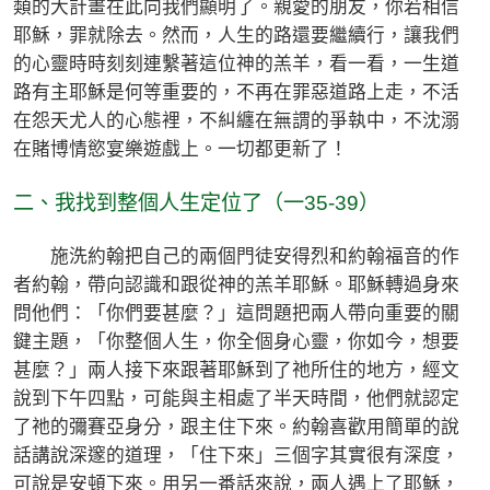
類的大計畫在此向我們顯明了。親愛的朋友，你若相信
耶穌，罪就除去。然而，人生的路還要繼續行，讓我們
的心靈時時刻刻連繫著這位神的羔羊，看一看，一生道
路有主耶穌是何等重要的，不再在罪惡道路上走，不活
在怨天尤人的心態裡，不糾纏在無謂的爭執中，不沈溺
在賭博情慾宴樂遊戲上。一切都更新了！
二、我找到整個人生定位了（一35-39）
施洗約翰把自己的兩個門徒安得烈和約翰福音的作
者約翰，帶向認識和跟從神的羔羊耶穌。耶穌轉過身來
問他們：「你們要甚麼？」這問題把兩人帶向重要的關
鍵主題，「你整個人生，你全個身心靈，你如今，想要
甚麼？」兩人接下來跟著耶穌到了祂所住的地方，經文
說到下午四點，可能與主相處了半天時間，他們就認定
了祂的彌賽亞身分，跟主住下來。約翰喜歡用簡單的說
話講說深邃的道理，「住下來」三個字其實很有深度，
可說是安頓下來。用另一番話來說，兩人遇上了耶穌，