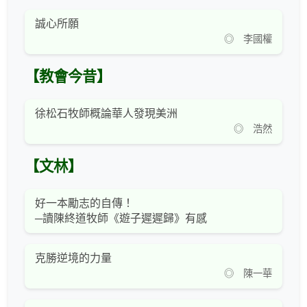
誠心所願
◎ 李國權
【教會今昔】
徐松石牧師概論華人發現美洲
◎ 浩然
【文林】
好一本勵志的自傳！
─讀陳終道牧師《遊子遲遲歸》有感
克勝逆境的力量
◎ 陳一華