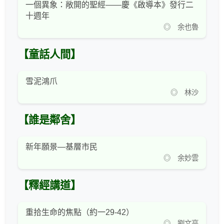
一個異象：敞開的聖經——慶《啟導本》發行二
十週年
◎ 余也魯
【童話人間】
雪泥鴻爪
◎ 林沙
【誰是鄰舍】
新年願景—基層市民
◎ 余妙雲
【釋經講道】
重拾生命的焦點（約一29-42）
◎ 劉文亮