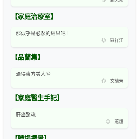
【家庭治療室】
那似乎是必然的結果吧！
◎ 區祥江
【品蘭集】
焉得東方美人兮
◎ 文蘭芳
【家庭醫生手記】
肝癌驚魂
◎ 蕭烜
【職場攞景】