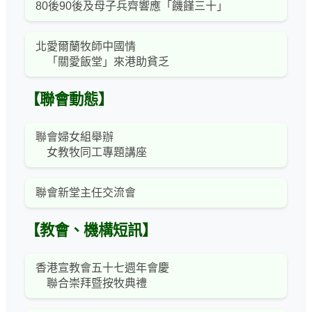
80後90後及母子兵齊響應「饑饉三十」
北愛爾蘭牧師中國情
「關愛飯堂」來港助貧乏
【聯會動態】
聯會婦女組舉辦
女教牧同工專題講座
聯會新堂主任交流會
【教會、機構短訊】
香港宣教會五十七週年會慶
聯合崇拜暨按牧典禮