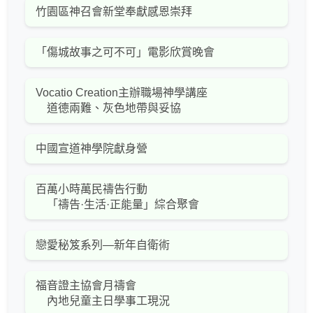
竹園區神召會新堂奉獻感恩崇拜
「傷城故事之可不可」電影欣賞晚會
Vocatio Creation主辦職場神學講座
道德兩難、灰色地帶與妥協
中國宣道神學院獻身營
百萬小時萬民禱告行動
「禱告·生活·正能量」綜合聚會
戀愛秘笈系列—新年自衛術
福音證主協會月禱會
內地兒童主日學事工現況