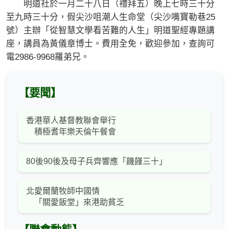
明道社於一月二十八日（禮拜五）晚上七時三十分
至九時三十分，假尖沙咀潮人生命堂（尖沙嘴寶勒巷25
號）主辦「從智慧文學看苦難的人生」明道聖經專題講
座，講員為黃儀章博士。費用全免，歡迎參加，查詢可
電2986-9968羅弟兄。
【要聞】
香港華人基督教聯會舉行
積極耆年樂天倫午餐會
80後90後及母子兵齊響應「饑饉三十」
北愛爾蘭牧師中國情
「關愛飯堂」來港助貧乏