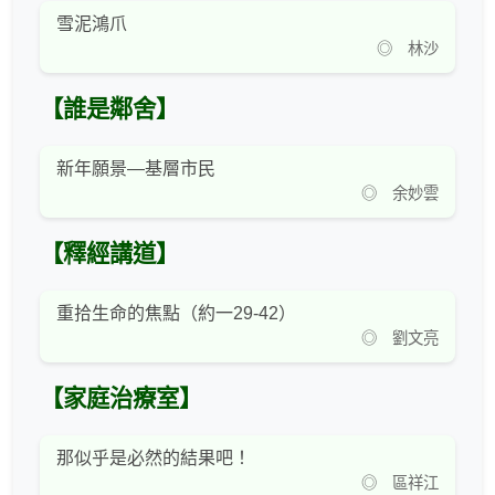
雪泥鴻爪
◎ 林沙
【誰是鄰舍】
新年願景—基層市民
◎ 余妙雲
【釋經講道】
重拾生命的焦點（約一29-42）
◎ 劉文亮
【家庭治療室】
那似乎是必然的結果吧！
◎ 區祥江