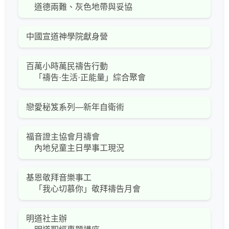
道德兩難、灰色地帶與妥協
中國宣道神學院獻身營
百萬小時萬民禱告行動
「禱告·生活·正能量」綜合聚會
戀愛秘笈系列—新年自衛術
福音證主協會月禱會
內地兒童主日學事工現況
基恩敬拜音樂事工
「我心切慕你」敬拜禱告月會
明道社主辦