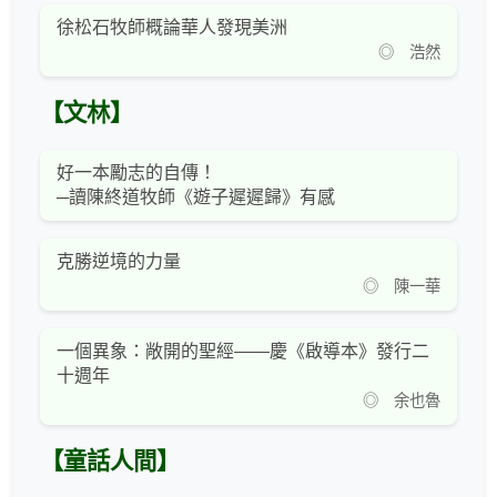
徐松石牧師概論華人發現美洲
◎ 浩然
【文林】
好一本勵志的自傳！
─讀陳終道牧師《遊子遲遲歸》有感
克勝逆境的力量
◎ 陳一華
一個異象：敞開的聖經——慶《啟導本》發行二
十週年
◎ 余也魯
【童話人間】