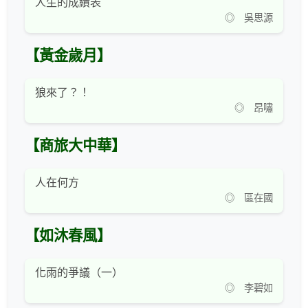
人生的成績表
◎ 吳思源
【黃金歲月】
狼來了？！
◎ 昂嘯
【商旅大中華】
人在何方
◎ 區在國
【如沐春風】
化雨的爭議（一）
◎ 李碧如