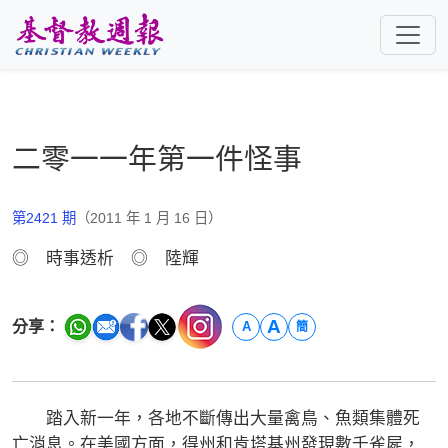
跳至主要內容
二零一一年第一件怪事
第2421 期
（2011 年 1 月 16 日）
◎ 時事透析 ◎ 陸輝
A
分享：
A
簡
踏入新一年，各地不斷傳出大量禽鳥、魚類集體死
亡消息。在美國方面，得州和肯塔基州發現數千雀屍，