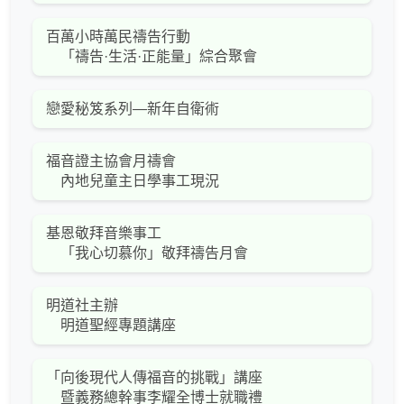
百萬小時萬民禱告行動
「禱告·生活·正能量」綜合聚會
戀愛秘笈系列—新年自衛術
福音證主協會月禱會
內地兒童主日學事工現況
基恩敬拜音樂事工
「我心切慕你」敬拜禱告月會
明道社主辦
明道聖經專題講座
「向後現代人傳福音的挑戰」講座
暨義務總幹事李耀全博士就職禮