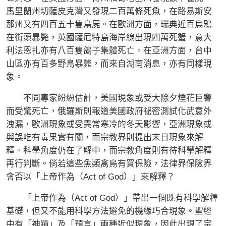
馬里蘭州切薩皮克灣又發現二百萬條死魚，在路易斯安
那州又有四百五十隻鳥屍。在歐洲方面，瑞典近百烏鴉
在街頭暴斃，英國薩尼特島海岸線出現四萬死蟹，意大
利法恩扎亦有八百隻鴿子集體死亡。在亞洲方面，台中
山區亦有百多野鳥暴斃，而來自湖南消息，亦有同樣現
象。
不同專家紛紛估計，美國現象或受大除夕煙花巨響
而受驚死亡，俄羅斯則報道美國政府祕密測試化武意外
洩漏，歐洲現象或受異常寒冷的冬天影響，亞洲現象或
與誤吃有毒果實有關，而宗教界則提出末日現象來解
釋。科學角度仍在了解中，而宗教角度則有待科學解釋
再行判斷。倘若這些魚類禽鳥有買保險，法律界保險界
會否以「上帝作為（Act of God）」來解釋？
「上帝作為（Act of God）」帶出一個既有科學解釋
基礎，但又不能用科學方法避免的機緣巧合現象。聖經
中有「神蹟」及「預言」兩種近似現象，因此出現了宗