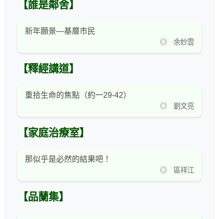
【誰是鄰舍】
新年願景—基層市民
◎ 余妙雲
【釋經講道】
重拾生命的焦點（約一29-42）
◎ 劉文亮
【家庭治療室】
那似乎是必然的結果吧！
◎ 區祥江
【品蘭集】