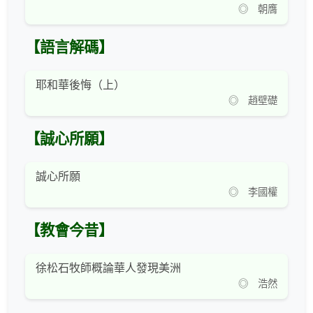
◎ 朝膺
【語言解碼】
耶和華後悔（上）
◎ 趙壁礎
【誠心所願】
誠心所願
◎ 李國權
【教會今昔】
徐松石牧師概論華人發現美洲
◎ 浩然