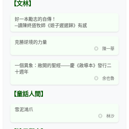
【文林】
好一本勵志的自傳！
─讀陳終道牧師《遊子遲遲歸》有感
克勝逆境的力量
◎ 陳一華
一個異象：敞開的聖經——慶《啟導本》發行二
十週年
◎ 余也魯
【童話人間】
雪泥鴻爪
◎ 林沙