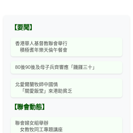
【要聞】
香港華人基督教聯會舉行
積極耆年樂天倫午餐會
80後90後及母子兵齊響應「饑饉三十」
北愛爾蘭牧師中國情
「關愛飯堂」來港助貧乏
【聯會動態】
聯會婦女組舉辦
女教牧同工專題講座