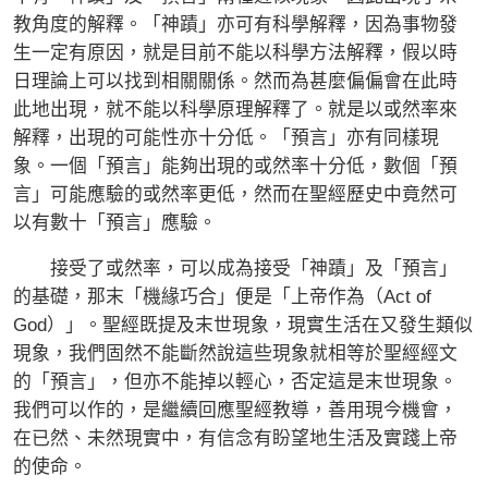
教角度的解釋。「神蹟」亦可有科學解釋，因為事物發
生一定有原因，就是目前不能以科學方法解釋，假以時
日理論上可以找到相關關係。然而為甚麼偏偏會在此時
此地出現，就不能以科學原理解釋了。就是以或然率來
解釋，出現的可能性亦十分低。「預言」亦有同樣現
象。一個「預言」能夠出現的或然率十分低，數個「預
言」可能應驗的或然率更低，然而在聖經歷史中竟然可
以有數十「預言」應驗。
接受了或然率，可以成為接受「神蹟」及「預言」
的基礎，那末「機緣巧合」便是「上帝作為（Act of
God）」。聖經既提及末世現象，現實生活在又發生類似
現象，我們固然不能斷然說這些現象就相等於聖經經文
的「預言」，但亦不能掉以輕心，否定這是末世現象。
我們可以作的，是繼續回應聖經教導，善用現今機會，
在已然、未然現實中，有信念有盼望地生活及實踐上帝
的使命。