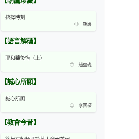
【朝鷹珍藏】
抉擇時刻
◎ 朝膺
【語言解碼】
耶和華後悔（上）
◎ 趙壁礎
【誠心所願】
誠心所願
◎ 李國權
【教會今昔】