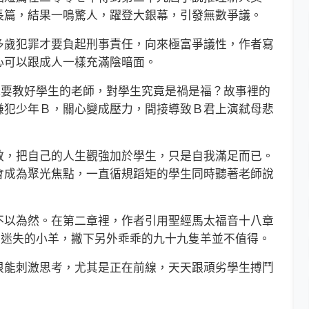
長篇，結果一鳴驚人，躍登大銀幕，引發無數爭議。
歲犯罪才要負起刑事責任，向來極富爭議性，作者寫
心可以跟成人一樣充滿陰暗面。
要教好學生的老師，對學生究竟是禍是福？故事裡的
嫌犯少年Ｂ，關心變成壓力，間接導致Ｂ君上演弒母悲
，把自己的人生觀強加於學生，只是自我滿足而已。
會成為聚光焦點，一直循規蹈矩的學生同時聽著老師說
以為然。在第二章裡，作者引用聖經馬太福音十八章
隻迷失的小羊，撇下另外乖乖的九十九隻羊並不值得。
能刺激思考，尤其是正在前線，天天跟頑劣學生搏鬥