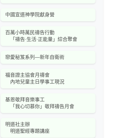
中國宣道神學院獻身營
百萬小時萬民禱告行動
「禱告·生活·正能量」綜合聚會
戀愛秘笈系列—新年自衛術
福音證主協會月禱會
內地兒童主日學事工現況
基恩敬拜音樂事工
「我心切慕你」敬拜禱告月會
明道社主辦
明道聖經專題講座