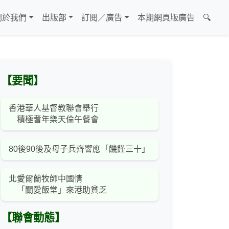
關於我們
出版部
訂閱／廣告
本期網頁版廣告
🔍
【要聞】
香港華人基督教聯會舉行
積極耆年樂天倫午餐會
80後90後及母子兵齊響應「饑饉三十」
北愛爾蘭牧師中國情
「關愛飯堂」來港助貧乏
【聯會動態】