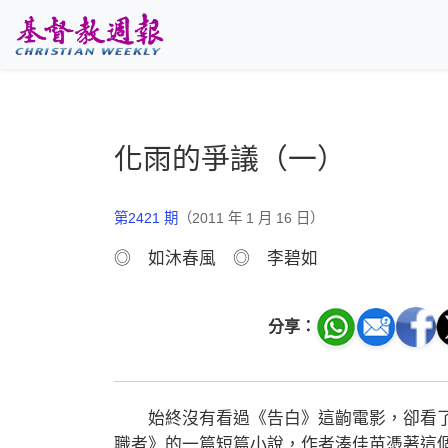
跳至主要內容
化雨的爭議（一）
第2421 期
（2011 年 1 月 16 日）
◎ 如沐春風 ◎ 李碧如
分享：
始終沒有看過《告白》這齣電影，卻看了
職者》的一篇短篇小說，作者湊佳苗憑著這