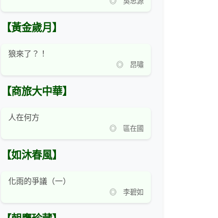
◎ 吳思源
【黃金歲月】
狼來了？！
◎ 昂嘯
【商旅大中華】
人在何方
◎ 區在國
【如沐春風】
化雨的爭議（一）
◎ 李碧如