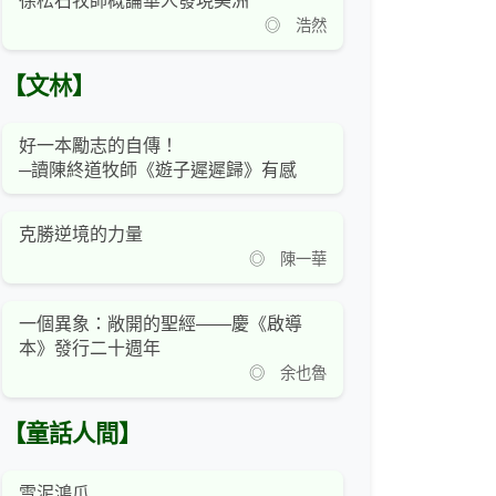
徐松石牧師概論華人發現美洲
◎ 浩然
【文林】
好一本勵志的自傳！
─讀陳終道牧師《遊子遲遲歸》有感
克勝逆境的力量
◎ 陳一華
一個異象：敞開的聖經——慶《啟導
本》發行二十週年
◎ 余也魯
【童話人間】
雪泥鴻爪