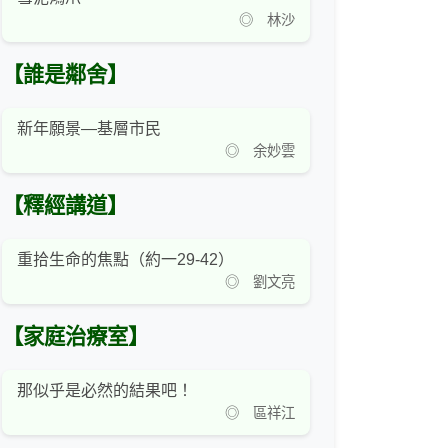
◎ 林沙
【誰是鄰舍】
新年願景—基層市民
◎ 余妙雲
【釋經講道】
重拾生命的焦點（約一29-42）
◎ 劉文亮
【家庭治療室】
那似乎是必然的結果吧！
◎ 區祥江