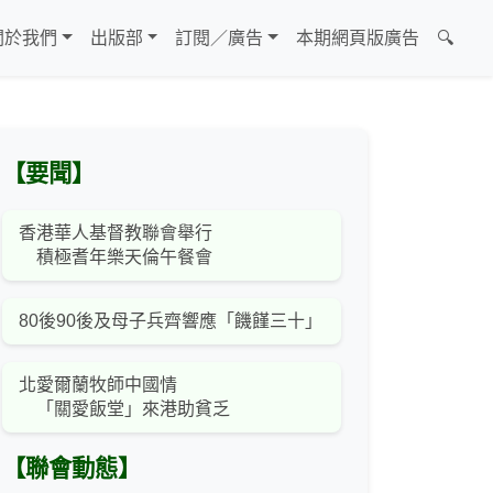
關於我們
出版部
訂閱／廣告
本期網頁版廣告
🔍
【要聞】
香港華人基督教聯會舉行
積極耆年樂天倫午餐會
80後90後及母子兵齊響應「饑饉三十」
北愛爾蘭牧師中國情
「關愛飯堂」來港助貧乏
【聯會動態】