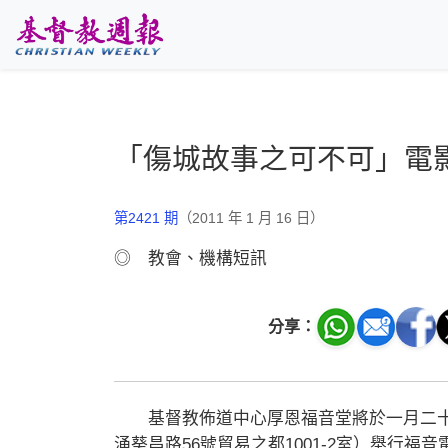
跳至主要內容
「傷城故事之可不可」電
第2421 期
（2011 年 1 月 16 日）
◎ 教會、機構短訊
分享：
基督教佈道中心厚恩福音堂將於一月二十
涌葵昌路56號貿易之都1001-2室）舉行