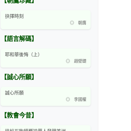
【朝鷹珍藏】
抉擇時刻
◎ 朝膺
【語言解碼】
耶和華後悔（上）
◎ 趙壁礎
【誠心所願】
誠心所願
◎ 李國權
【教會今昔】