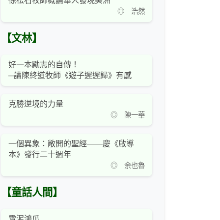
徐松石牧師概論華人發現美洲
◎ 浩然
【文林】
好一本勵志的自傳！
─讀陳終道牧師《遊子遲遲歸》有感
克勝逆境的力量
◎ 陳一華
一個異象：敞開的聖經——慶《啟導
本》發行二十週年
◎ 余也魯
【童話人間】
雪泥鴻爪