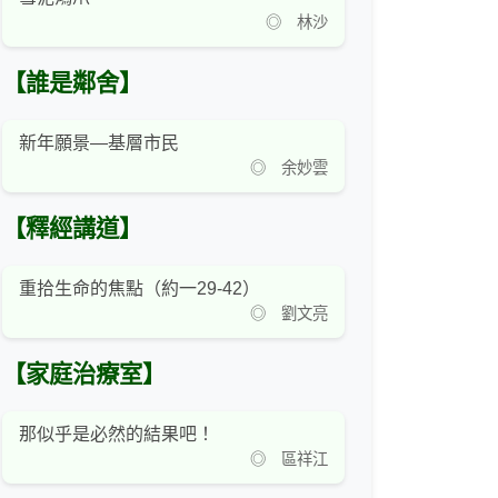
◎ 林沙
【誰是鄰舍】
新年願景—基層市民
◎ 余妙雲
【釋經講道】
重拾生命的焦點（約一29-42）
◎ 劉文亮
【家庭治療室】
那似乎是必然的結果吧！
◎ 區祥江