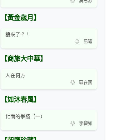
◎ 吳思源
【黃金歲月】
狼來了？！
◎ 昂嘯
【商旅大中華】
人在何方
◎ 區在國
【如沐春風】
化雨的爭議（一）
◎ 李碧如