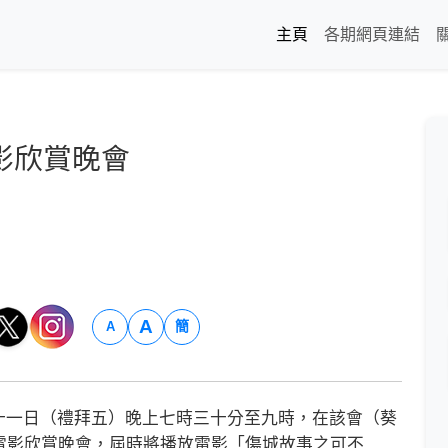
主頁
各期網頁連結
影欣賞晚會
A
簡
A
一日（禮拜五）晚上七時三十分至九時，在該會（葵
福音電影欣賞晚會，屆時將播放電影「傷城故事之可不