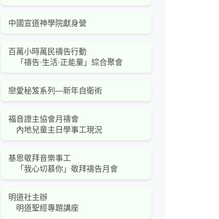
中國宣道神學院獻身營
百萬小時萬民禱告行動
「禱告·生活·正能量」綜合聚會
戀愛秘笈系列—新年自衛術
福音證主協會月禱會
內地兒童主日學事工現況
基恩敬拜音樂事工
「我心切慕你」敬拜禱告月會
明道社主辦
明道聖經專題講座