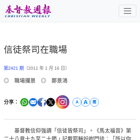
跳至主要內容
信徒祭司在職場
第2421 期
（2011 年 1 月 16 日）
◎ 職場攞景 ◎ 鄭景鴻
A
分享：
A
簡
基督教信仰強調「信徒皆祭司」。《馬太福音》第
二十八章十九至二十節，記載耶穌吩咐門徒：「所以你