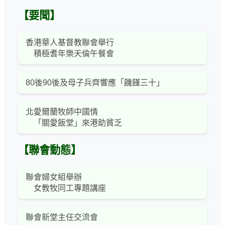
【要聞】
香港華人基督教聯會舉行
積極耆年樂天倫午餐會
80後90後及母子兵齊響應「饑饉三十」
北愛爾蘭牧師中國情
「關愛飯堂」來港助貧乏
【聯會動態】
聯會婦女組舉辦
女教牧同工專題講座
聯會新堂主任交流會