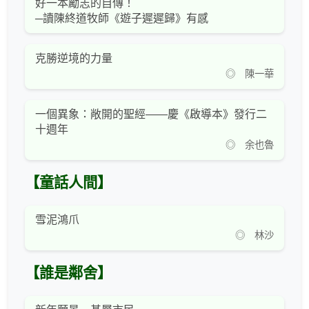
好一本勵志的自傳！
─讀陳終道牧師《遊子遲遲歸》有感
克勝逆境的力量
◎ 陳一華
一個異象：敞開的聖經——慶《啟導本》發行二
十週年
◎ 余也魯
【童話人間】
雪泥鴻爪
◎ 林沙
【誰是鄰舍】