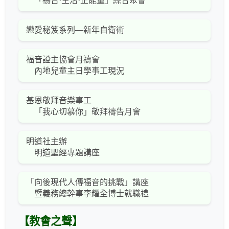
「禱告·生活·正能量」綜合聚會
戀愛秘笈系列—新年自衛術
福音證主協會月禱會
內地兒童主日學事工現況
基恩敬拜音樂事工
「我心切慕你」敬拜禱告月會
明道社主辦
明道聖經專題講座
「向後現代人傳福音的挑戰」講座
暨義務總幹事李耀全博士就職禮
【教會之聲】