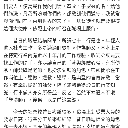
們要去，使萬民作我的門徒，奉父、子聖靈的名，給他
們施洗，凡我所吩咐你們的，都教訓他們遵守，我就常
與你們同在，直到世界的末了。」基督徒也就是要根據
這個大使命，依照上帝的呼召在職場上服侍。
昔日的職場結構簡單，所謂七十二行是也。年輕人
進入社會工作，多是透過師徒制。作為師父，基本上是
在特定行業內有數以十年計的工作經驗，收徒弟既是要
找工作的助手，亦是讓自己的手藝與經驗心得，有所傳
承。師父既是老師，也扮演父親的角色，帶領徒弟在工
作崗位上，邊做、邊教、邊學，是典型的言傳身教。當
然，有幸跟隨好的師父，除了能夠獲得珍貴的行業知
識，行事做人亦有所得益。反之，若然不幸遇人不淑
「學壞師」，後果可以是前途盡毀。
今天的社會較昔日複雜得多，職場上對從業人員的
要求日高，行業分工愈來愈細碎，昔日職場師父的角色
亦一去不返。今天的年輕人進入職場，幸運的還有機會