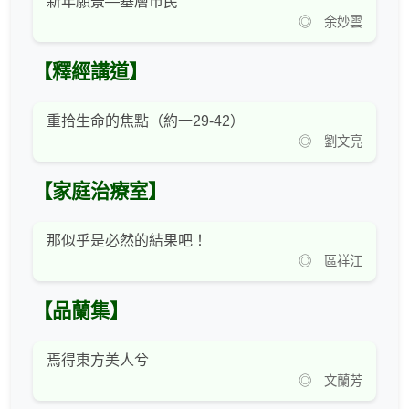
新年願景—基層市民
◎ 余妙雲
【釋經講道】
重拾生命的焦點（約一29-42）
◎ 劉文亮
【家庭治療室】
那似乎是必然的結果吧！
◎ 區祥江
【品蘭集】
焉得東方美人兮
◎ 文蘭芳