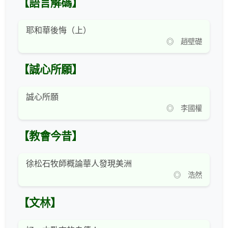
【語言解碼】
耶和華後悔（上）
◎ 趙壁礎
【誠心所願】
誠心所願
◎ 李國權
【教會今昔】
徐松石牧師概論華人發現美洲
◎ 浩然
【文林】