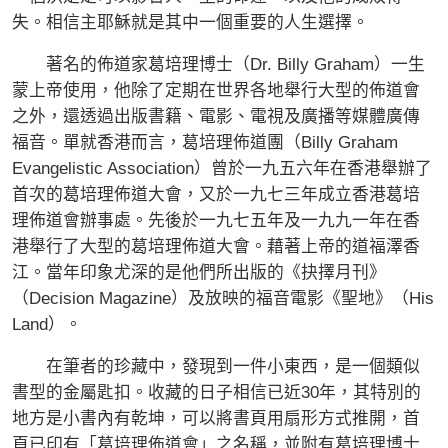
失。相信主耶穌就是其中一個重要的人生選擇。
著名的佈道家葛培理博士（Dr. Billy Graham）一生
蒙上帝使用，他除了定期在世界各地舉行大型的佈道會
之外，還透過出版書籍、電影、電視及廣播等媒體廣傳
福音。單就香港而言，葛培理佈道團（Billy Graham
Evangelistic Association）曾於一九五六年在香港舉辦了
首次的葛培理佈道大會，又於一九七三年成立香港葛培
理佈道會辦事處。先後於一九七五年及一九九一年在香
港舉行了大型的葛培理佈道大會。藉著上帝的道福澤香
江。當年印象尤深的是他們所出版的《抉擇月刊》
（Decision Magazine）及放映的福音電影《聖地》（His
Land）。
在筆者的珍藏中，發現到一件小東西，是一個類似
書型的金屬匙扣。收藏的日子相信已近30年，其特別的
地方是小書內有乾坤，可以將書頁用扇形方式推開，首
頁已印有「葛培理佈道會」之名稱，並附有葛培理博士