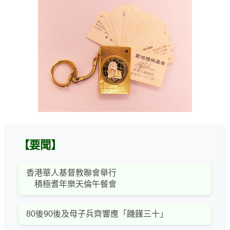
【要聞】
香港華人基督教聯會舉行
積極耆年樂天倫午餐會
80後90後及母子兵齊響應「饑饉三十」