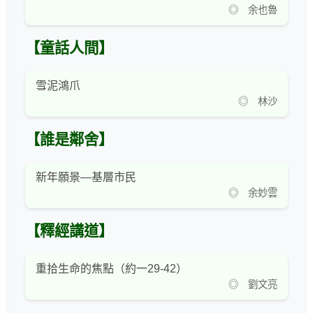
◎ 余也魯
【童話人間】
雪泥鴻爪
◎ 林沙
【誰是鄰舍】
新年願景—基層市民
◎ 余妙雲
【釋經講道】
重拾生命的焦點（約一29-42）
◎ 劉文亮