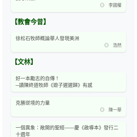
◎ 李國權
【教會今昔】
徐松石牧師概論華人發現美洲
◎ 浩然
【文林】
好一本勵志的自傳！
─讀陳終道牧師《遊子遲遲歸》有感
克勝逆境的力量
◎ 陳一華
一個異象：敞開的聖經——慶《啟導本》發行二
十週年