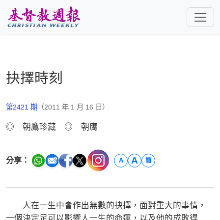
跳至主要內容
抉擇時刻
第2421 期
（2011 年 1 月 16 日）
◎ 朝鷹珍藏 ◎ 朝膺
A
分享：
A
簡
人在一生中會作出無數的抉擇，面對重大的事情，
一個決定足可以影響人一生的命運，以及他的成敗得