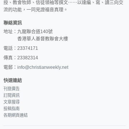
授、教會牧師、信徒領袖等撰文⋯⋯以達編、寫、讀三向交
流的功能，一同見證福音真理。
聯絡資訊
地址：九龍聯合道140號
香港華人基督教聯會大樓
電話：23374171
傳真：23382314
電郵：
info@christianweekly.net
快速連結
刊登廣告
訂閱資訊
文章搜尋
投稿指南
各期網頁連結