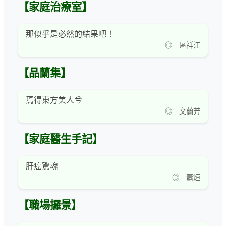
【家庭治療室】
那似乎是必然的結果吧！
◎ 區祥江
【品蘭集】
焉得東方美人兮
◎ 文蘭芳
【家庭醫生手記】
肝癌驚魂
◎ 蕭烜
【職場攞景】