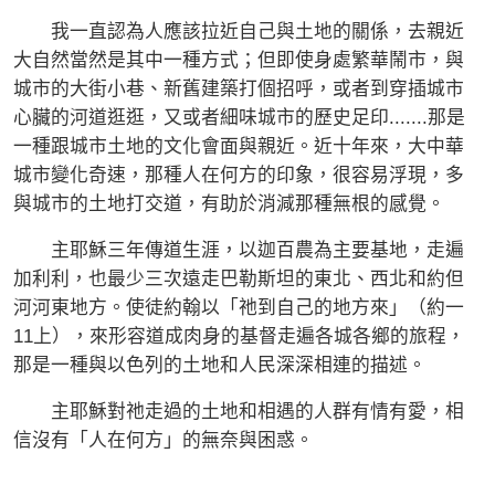
我一直認為人應該拉近自己與土地的關係，去親近
大自然當然是其中一種方式；但即使身處繁華鬧市，與
城市的大街小巷、新舊建築打個招呼，或者到穿插城市
心臟的河道逛逛，又或者細味城市的歷史足印.......那是
一種跟城市土地的文化會面與親近。近十年來，大中華
城市變化奇速，那種人在何方的印象，很容易浮現，多
與城市的土地打交道，有助於消減那種無根的感覺。
主耶穌三年傳道生涯，以迦百農為主要基地，走遍
加利利，也最少三次遠走巴勒斯坦的東北、西北和約但
河河東地方。使徒約翰以「祂到自己的地方來」（約一
11上），來形容道成肉身的基督走遍各城各鄉的旅程，
那是一種與以色列的土地和人民深深相連的描述。
主耶穌對祂走過的土地和相遇的人群有情有愛，相
信沒有「人在何方」的無奈與困惑。