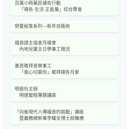
百萬小時萬民禱告行動
「禱告·生活·正能量」綜合聚會
戀愛秘笈系列—新年自衛術
福音證主協會月禱會
內地兒童主日學事工現況
基恩敬拜音樂事工
「我心切慕你」敬拜禱告月會
明道社主辦
明道聖經專題講座
「向後現代人傳福音的挑戰」講座
暨義務總幹事李耀全博士就職禮