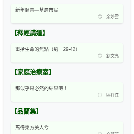
新年願景—基層市民
◎ 余妙雲
【釋經講道】
重拾生命的焦點（約一29-42）
◎ 劉文亮
【家庭治療室】
那似乎是必然的結果吧！
◎ 區祥江
【品蘭集】
焉得東方美人兮