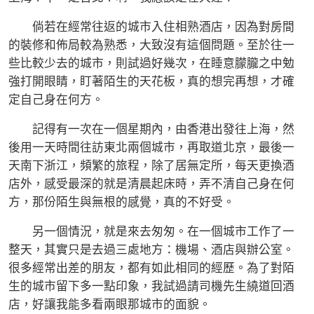
倘若在經常往返的城市入住相熟酒店，因為對房間
的裝修和佈局較為熟悉，大致沒有這個問題。至於往一
些比較少去的城市，則試過好幾次，在睡意朦朧之中勉
強打開眼睛，盯著陌生的天花板，真的想完再想，才確
定自己身在何方。
記得有一次在一個星期內，由香港出發往上海，然
後用一天時間往訪東北兩個城市，再取道北京，最後一
天南下浙江，頻繁的旅程，除了居無定所，每天更換酒
店外，感受最深的就是清晨起床時，弄不清自己身在何
方，那份陌生與無根的感覺，真的不好受。
另一個情況，就是來去匆匆。在一個城市工作了一
整天，其實只是去過三處地方：機場、酒店與辦公室。
很多經常出差的朋友，都有如此相同的經歷。為了對陌
生的城市留下多一點印象，我試過請司機先生繞道回酒
店，好讓我能多看兩眼那城市的面貌。