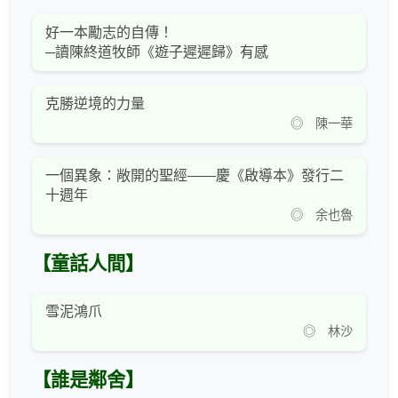
好一本勵志的自傳！
─讀陳終道牧師《遊子遲遲歸》有感
克勝逆境的力量
◎ 陳一華
一個異象：敞開的聖經——慶《啟導本》發行二
十週年
◎ 余也魯
【童話人間】
雪泥鴻爪
◎ 林沙
【誰是鄰舍】