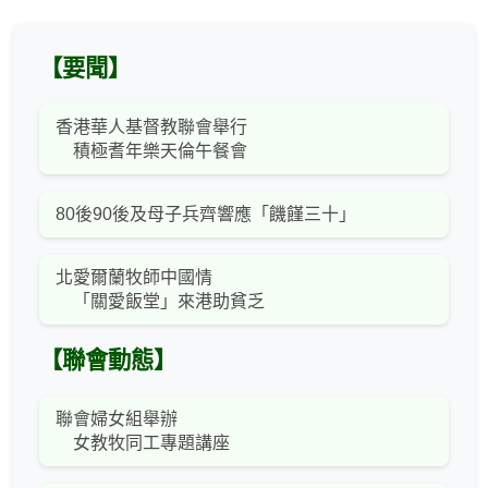
【要聞】
香港華人基督教聯會舉行
積極耆年樂天倫午餐會
80後90後及母子兵齊響應「饑饉三十」
北愛爾蘭牧師中國情
「關愛飯堂」來港助貧乏
【聯會動態】
聯會婦女組舉辦
女教牧同工專題講座