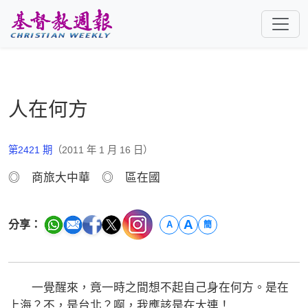
跳至主要內容
人在何方
第2421 期
（2011 年 1 月 16 日）
◎ 商旅大中華 ◎ 區在國
A
分享：
A
簡
一覺醒來，竟一時之間想不起自己身在何方。是在
上海？不，是台北？啊，我應該是在大連！