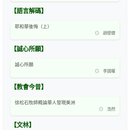
【語言解碼】
耶和華後悔（上）
◎ 趙壁礎
【誠心所願】
誠心所願
◎ 李國權
【教會今昔】
徐松石牧師概論華人發現美洲
◎ 浩然
【文林】