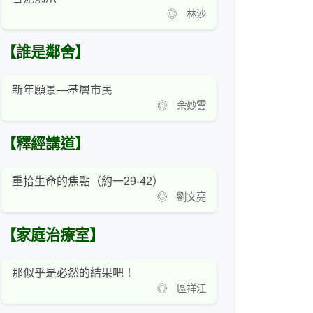
◎ 林沙
【誰是鄰舍】
新年願景—基層市民
◎ 余妙雲
【釋經講道】
重拾生命的焦點（約一29-42）
◎ 劉文亮
【家庭治療室】
那似乎是必然的結果吧！
◎ 區祥江