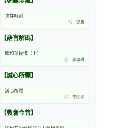
【朝鷹珍藏】
抉擇時刻
◎ 朝膺
【語言解碼】
耶和華後悔（上）
◎ 趙壁礎
【誠心所願】
誠心所願
◎ 李國權
【教會今昔】