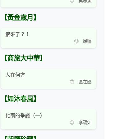
◎ 吳思源
【黃金歲月】
狼來了？！
◎ 昂嘯
【商旅大中華】
人在何方
◎ 區在國
【如沐春風】
化雨的爭議（一）
◎ 李碧如