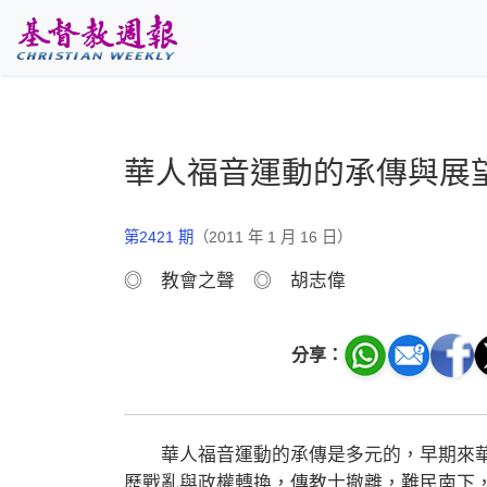
跳至主要內容
華人福音運動的承傳與展
第2421 期
（2011 年 1 月 16 日）
◎ 教會之聲 ◎ 胡志偉
分享：
華人福音運動的承傳是多元的，早期來華
歷戰亂與政權轉換，傳教士撤離，難民南下