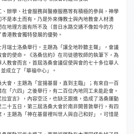
、辦學、社會服務與醫療服務等有積極的參與，神學
切不是本土而有，乃是外來傳教士與內地教會人材湧
門在地理方面有所不及（昔日水路交通不像如今的方
了香港教會獨特發展的優勢。
月瑞士洛桑舉行，主題為「讓全地聆聽主聲」，會議
教會的使命。《洛桑信約》在司徒德牧師的執筆下，為
華人教會而言，首屆洛桑會議促使與會的七十多位華人
)，並成立了「華福中心」。
大會，主題為「宣揚基督，直到主臨」；有來自一百
惜在「六四」之後舉行，有二百位內地同工未能赴會。
尼拉宣言》，內容空泛，也缺乏跟進，造成了洛桑運動
至二十五日，第三屆洛桑大會於南非開普敦舉行，有四
席，主題為「神在基督裡叫世人與自己和好」，可惜是