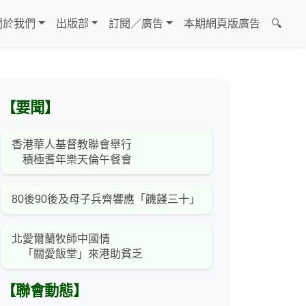
關於我們
出版部
訂閱／廣告
本期網頁版廣告
🔍
【要聞】
香港華人基督教聯會舉行
積極耆年樂天倫午餐會
80後90後及母子兵齊響應「饑饉三十」
北愛爾蘭牧師中國情
「關愛飯堂」來港助貧乏
【聯會動態】