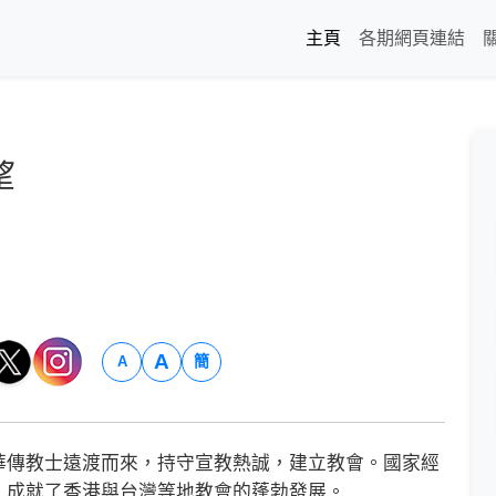
主頁
各期網頁連結
望
A
簡
A
傳教士遠渡而來，持守宣教熱誠，建立教會。國家經
，成就了香港與台灣等地教會的蓬勃發展。