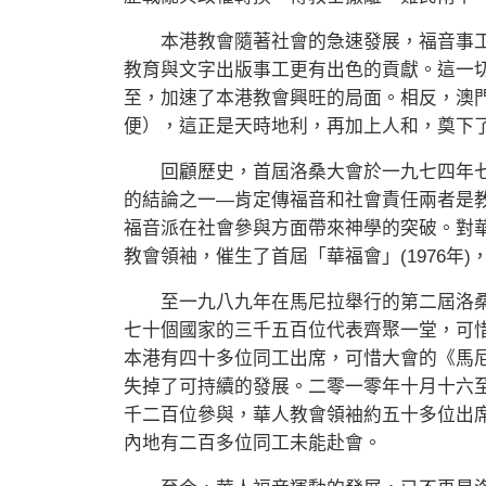
本港教會隨著社會的急速發展，福音事工
教育與文字出版事工更有出色的貢獻。這一
至，加速了本港教會興旺的局面。相反，澳
便），這正是天時地利，再加上人和，奠下
回顧歷史，首屆洛桑大會於一九七四年七
的結論之一—肯定傳福音和社會責任兩者是
福音派在社會參與方面帶來神學的突破。對
教會領袖，催生了首屆「華福會」(1976年
至一九八九年在馬尼拉舉行的第二屆洛桑
七十個國家的三千五百位代表齊聚一堂，可
本港有四十多位同工出席，可惜大會的《馬
失掉了可持續的發展。二零一零年十月十六
千二百位參與，華人教會領袖約五十多位出
內地有二百多位同工未能赴會。