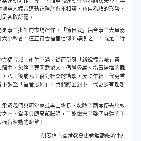
桑運動可作主導了，而華福運動在本港同樣失掉了早
本地華人福音運動正陷於各不相讓、各自為政的形勢，
則是各取所需。
是事工掛帥的市場運作，「節目式」福音事工大量湧
付大小聚會，這正符合福音信仰的準則之一，就是「行
實福音派」產生不滿，從而引發「新銳福音派」興
人歸主，忽略了要關愛窮人、倡導公義、指責結構的罪
責任。八十後或九十後對社會的衝擊，反映年輕一代更重
會不調整「福音思維」，我們將面對下一代更多有理想
承認我們只顧堂會或事工增長，忽略了國度優先於教
會之一，當我只顧局部膨脹，可能傷害了整個身體的正
福音運動的盼望 !
胡志偉（香港教會更新運動總幹事）