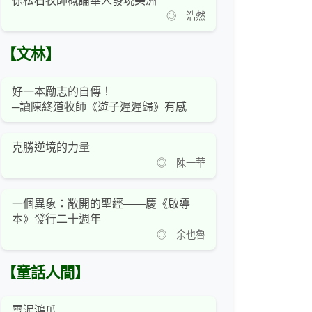
徐松石牧師概論華人發現美洲
◎ 浩然
【文林】
好一本勵志的自傳！
─讀陳終道牧師《遊子遲遲歸》有感
克勝逆境的力量
◎ 陳一華
一個異象：敞開的聖經——慶《啟導
本》發行二十週年
◎ 余也魯
【童話人間】
雪泥鴻爪