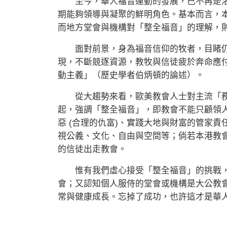
至今，華人福音運動的發展，已不再是洛
期能夠領導與凝聚的鮮明角色。基本而言，
而地方堂會與機構對「整全福音」的理解，
面對前景，身為福音信仰的牧者，目睹仍
現，不斷競逐資源，教牧與信徒疲於奔命應
動主義」（歷史學者伯炳頓的論述）。
從大趨勢來看，歐美教會人士對主流「務
起，強調「整全福音」，即教會不能只顧領
惡 (合理的仇富)、實踐大地與財富的管家
視公義、文化、自由與空間等；倘若本港教
的信徒出走教會。
惟有我們虛心接受「整全福音」的挑戰，
會；又認知個人服侍的堂會或機構是大公教
常與健康成長。忘掉了成功，也許這才是華人