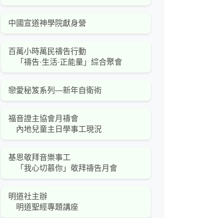
中國宣道神學院獻身營
百萬小時萬民禱告行動
「禱告·生活·正能量」綜合聚會
戀愛秘笈系列—新年自衛術
福音證主協會月禱會
內地兒童主日學事工現況
基恩敬拜音樂事工
「我心切慕你」敬拜禱告月會
明道社主辦
明道聖經專題講座