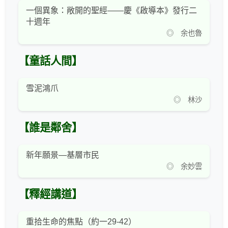
一個異象：敞開的聖經——慶《啟導本》發行二
十週年
◎ 余也魯
【童話人間】
雪泥鴻爪
◎ 林沙
【誰是鄰舍】
新年願景—基層市民
◎ 余妙雲
【釋經講道】
重拾生命的焦點（約一29-42）