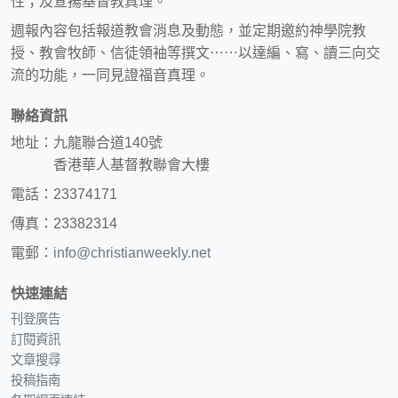
性；及宣揚基督教真理。
週報內容包括報道教會消息及動態，並定期邀約神學院教
授、教會牧師、信徒領袖等撰文⋯⋯以達編、寫、讀三向交
流的功能，一同見證福音真理。
聯絡資訊
地址：九龍聯合道140號
香港華人基督教聯會大樓
電話：23374171
傳真：23382314
電郵：
info@christianweekly.net
快速連結
刊登廣告
訂閱資訊
文章搜尋
投稿指南