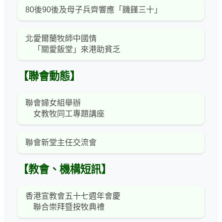
80後90後及母子兵齊響應「饑饉三十」
北愛爾蘭牧師中國情
「關愛飯堂」來港助貧乏
【聯會動態】
聯會婦女組舉辦
女教牧同工專題講座
聯會新堂主任交流會
【教會、機構短訊】
香港宣教會五十七週年會慶
聯合崇拜暨按牧典禮