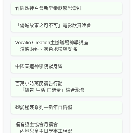
竹園區神召會新堂奉獻感恩崇拜
「傷城故事之可不可」電影欣賞晚會
Vocatio Creation主辦職場神學講座
道德兩難、灰色地帶與妥協
中國宣道神學院獻身營
百萬小時萬民禱告行動
「禱告·生活·正能量」綜合聚會
戀愛秘笈系列—新年自衛術
福音證主協會月禱會
內地兒童主日學事工現況