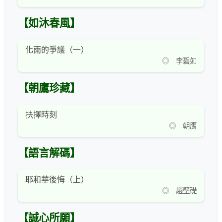
【如沐春風】
化雨的爭議（一）
◎ 李碧如
【朝鷹珍藏】
抉擇時刻
◎ 朝膺
【語言解碼】
耶和華後悔（上）
◎ 趙壁礎
【誠心所願】