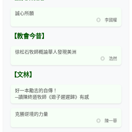
誠心所願
◎ 李國權
【教會今昔】
徐松石牧師概論華人發現美洲
◎ 浩然
【文林】
好一本勵志的自傳！
─讀陳終道牧師《遊子遲遲歸》有感
克勝逆境的力量
◎ 陳一華