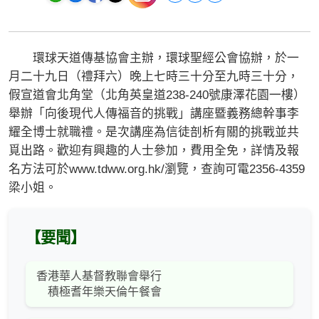
環球天道傳基協會主辦，環球聖經公會協辦，於一
月二十九日（禮拜六）晚上七時三十分至九時三十分，
假宣道會北角堂（北角英皇道238-240號康澤花園一樓）
舉辦「向後現代人傳福音的挑戰」講座暨義務總幹事李
耀全博士就職禮。是次講座為信徒剖析有關的挑戰並共
覓出路。歡迎有興趣的人士參加，費用全免，詳情及報
名方法可於www.tdww.org.hk/瀏覽，查詢可電2356-4359
梁小姐。
【要聞】
香港華人基督教聯會舉行
積極耆年樂天倫午餐會