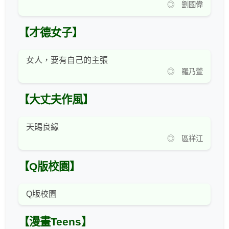
◎ 劉國偉
【才德女子】
女人，要有自己的主張
◎ 羅乃萱
【大丈夫作風】
天賜良緣
◎ 區祥江
【Q版校園】
Q版校園
【漫畫Teens】