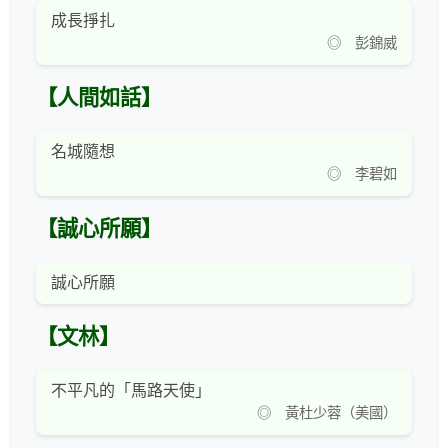
成長掙扎
◎ 彭錦威
【人間如話】
名城隨想
◎ 李碧如
【誠心所願】
誠心所願
【文林】
不平凡的「馬路天使」
◎ 黃杜少蓉（美國）