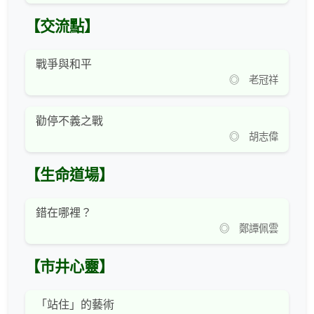
【交流點】
戰爭與和平
◎ 老冠祥
勸停不義之戰
◎ 胡志偉
【生命道場】
錯在哪裡？
◎ 鄭譚佩雲
【市井心靈】
「站住」的藝術