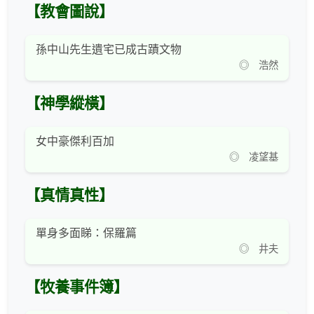
【教會圖說】
孫中山先生遺宅已成古蹟文物
◎ 浩然
【神學縱橫】
女中豪傑利百加
◎ 凌望基
【真情真性】
單身多面睇：保羅篇
◎ 井夫
【牧養事件簿】