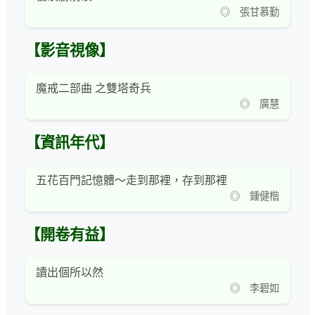
◎ 張甘慕勤
【影音視像】
魔戒二部曲 之雙塔奇兵
◎ 廣慧
【資訊年代】
五花百門記憶體～走到那裡，存到那裡
◎ 鍾健楷
【開卷有益】
讀出個所以然
◎ 李碧如