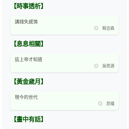
【時事透析】
講錢失感情
◎ 蔡志森
【息息相關】
這上帝才知道
◎ 吳思源
【黃金歲月】
現今的世代
◎ 昂嘯
【畫中有話】