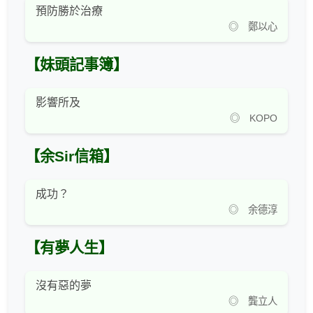
預防勝於治療
◎ 鄭以心
【妹頭記事簿】
影響所及
◎ KOPO
【余Sir信箱】
成功？
◎ 余德淳
【有夢人生】
沒有惡的夢
◎ 龔立人