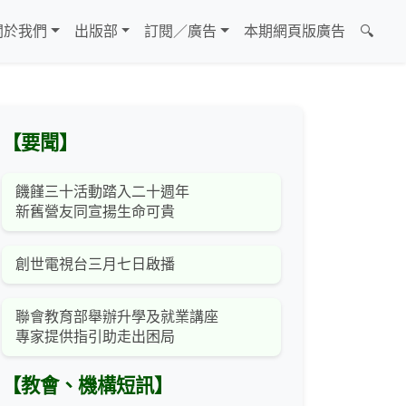
關於我們
出版部
訂閱／廣告
本期網頁版廣告
🔍
【要聞】
饑饉三十活動踏入二十週年
新舊營友同宣揚生命可貴
創世電視台三月七日啟播
聯會教育部舉辦升學及就業講座
專家提供指引助走出困局
【教會、機構短訊】