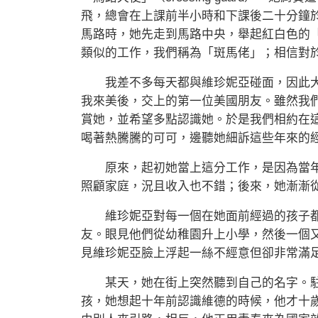
飛，總會在上課前半小時和下課後二十分鐘
馬路時，她先走到馬路中央，舉起紅白色的
類似的工作，我們稱為「斑馬佬」；相信對
我差不多每天都與維珍妮亞碰面，因此大
我來美後，交上的第一位美國朋友。雖然我
賞她，並希望多點認識她。於是我們相約在
喝著熱騰騰的可可，邊聽她細訴這些年來的經歷...
原來，起初她當上這分工作，是因為當年
照顧家庭，況且收入也不錯；後來，她漸漸
維珍妮亞對每一個在她面前經過的孩子都
友。眼見他們從幼稚園升上小學，然後一個
見維珍妮亞臉上浮起一絲不經意但卻非常滿足的笑容，
某天，她在街上突然聽到自己的名字。駐
孩，她想起十年前認識維德的時候，他才十