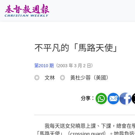
跳至主要內容
不平凡的「馬路天使」
第2010 期
（2003 年 3 月 2 日）
◎ 文林 ◎ 黃杜少蓉（美國）
分享：
我每天送女兒曉恩上課、下課，總會在學校的
「馬路天使」（crossing guard）。