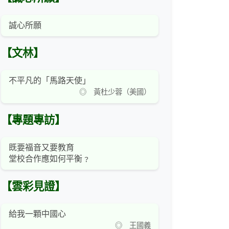
誠心所願
【文林】
不平凡的「馬路天使」
◎ 黃杜少蓉（美國）
【專題專訪】
既要福音又要教育
堂校合作應如何平衡﹖
【雲彩見證】
給我一顆中國心
◎ 王國義