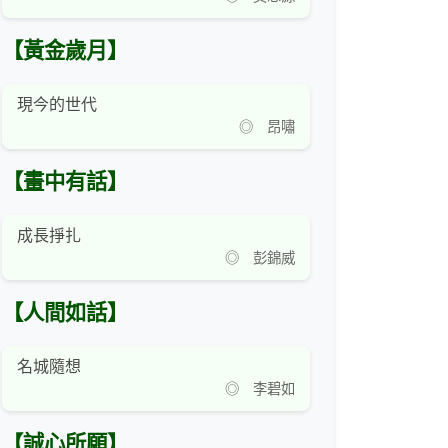
【黃金歲月】
現今的世代
◎ 昂嘯
【畫中有話】
成長掙扎
◎ 彭錦威
【人間如話】
名城隨想
◎ 李碧如
【誠心所願】