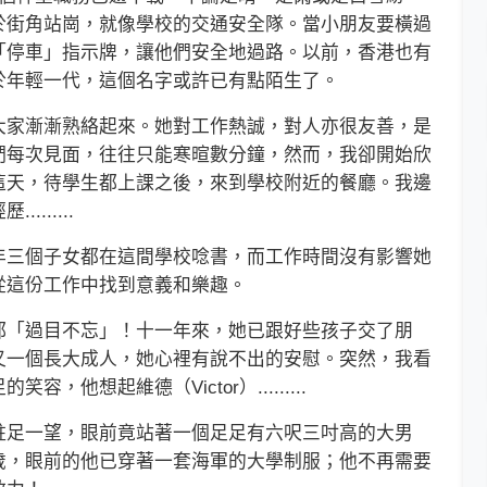
於街角站崗，就像學校的交通安全隊。當小朋友要橫過
「停車」指示牌，讓他們安全地過路。以前，香港也有
於年輕一代，這個名字或許已有點陌生了。
家漸漸熟絡起來。她對工作熱誠，對人亦很友善，是
們每次見面，往往只能寒暄數分鐘，然而，我卻開始欣
這天，待學生都上課之後，來到學校附近的餐廳。我邊
......
三個子女都在這間學校唸書，而工作時間沒有影響她
從這份工作中找到意義和樂趣。
「過目不忘」！十一年來，她已跟好些孩子交了朋
又一個長大成人，她心裡有說不出的安慰。突然，我看
他想起維德（Victor）.........
足一望，眼前竟站著一個足足有六呎三吋高的大男
歲，眼前的他已穿著一套海軍的大學制服；他不再需要