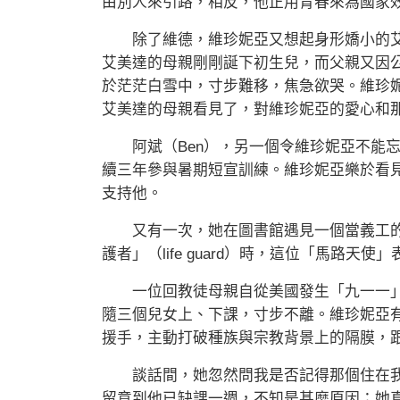
由別人來引路，相反，他正用青春來為國家
除了維德，維珍妮亞又想起身形嬌小的艾美
艾美達的母親剛剛誕下初生兒，而父親又因
於茫茫白雪中，寸步難移，焦急欲哭。維珍
艾美達的母親看見了，對維珍妮亞的愛心和
阿斌（Ben），另一個令維珍妮亞不能忘
續三年參與暑期短宣訓練。維珍妮亞樂於看
支持他。
又有一次，她在圖書館遇見一個當義工的
護者」（life guard）時，這位「馬路
一位回教徒母親自從美國發生「九一一」
隨三個兒女上、下課，寸步不離。維珍妮亞
援手，主動打破種族與宗教背景上的隔膜，
談話間，她忽然問我是否記得那個住在我
留意到他已缺課一週，不知是甚麼原因；她