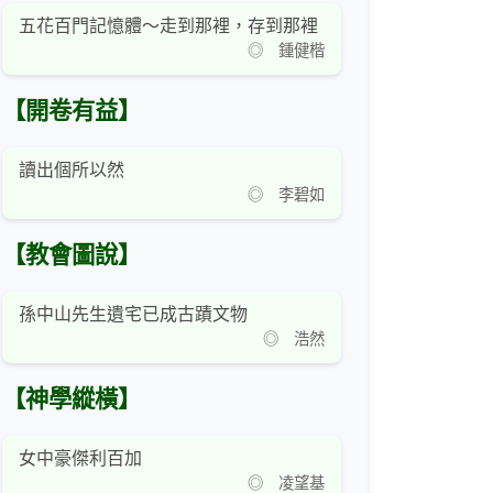
五花百門記憶體～走到那裡，存到那裡
◎ 鍾健楷
【開卷有益】
讀出個所以然
◎ 李碧如
【教會圖說】
孫中山先生遺宅已成古蹟文物
◎ 浩然
【神學縱橫】
女中豪傑利百加
◎ 凌望基