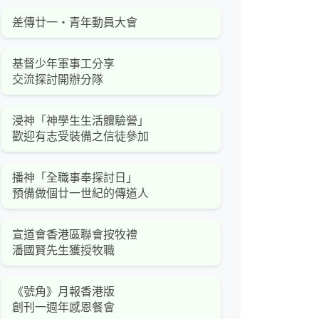
差傳廿一‧青年動員大會
基督少年軍事工分享
交流探討開辦分隊
浸神「神學生生活體驗營」
歡迎有志受裝備之信徒參加
播神「全職事奉探討日」
預備做個廿一世紀的傳道人
宣道會香港區聯會按牧禮
潘國賢先生獲授牧職
《號角》月報香港版
創刊一週年感恩餐會