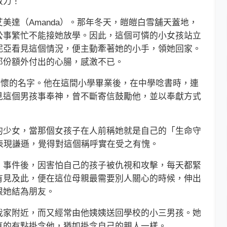
效力！
達（Amanda）。那年冬天，皚皚白雪舖天蓋地，
公事繁忙不能接她放學。因此，這個可憐的小女孩站立
妮亞看見這個情況，便主動牽著她的小手，領她回家。
那份額外付出的心腸，感激不已。
懷的名字。他在這間小學畢業後，在中學唸書時，連
見這個男孩事奉神，曾不斷寄信鼓勵他，並以奉獻方式
少女，當那個女孩子在人前稱她就是自己的「生命守
天使」表現謙遜，覺得對這個稱呼實在受之有愧。
事件後，因害怕自己的孩子被仇視和攻擊，每天都緊
有見及此，便在這位母親最需要別人關心的時候，伸出
跟她結為朋友。
家附近，而又經常由他姨姨送回學校的小三男孩。她
真的有點掛念他，猶如掛念自己的親人一樣。