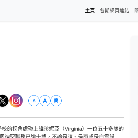
主頁
各期網頁連結
A
簡
A
拐角處碰上維珍妮亞（Virginia）一位五十多歲的
她肩負這個神聖職務已逾十載，不論是晴、是雨或是白雪紛