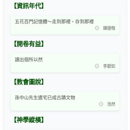
【資訊年代】
五花百門記憶體～走到那裡，存到那裡
◎ 鍾健楷
【開卷有益】
讀出個所以然
◎ 李碧如
【教會圖說】
孫中山先生遺宅已成古蹟文物
◎ 浩然
【神學縱橫】