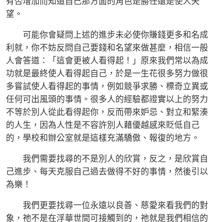
有否增加而知道自己那方面的角色是勝任還是使人失
望。
可能你會疑問上述的進步未必使你賺錢更多和名成
利就，你不妨反問自己要錢和名望來做甚麼，相信一般
人會答道：「這會更被人看得起！」原來我們常以為成
功就是最終使人看得起自己，於是一生花很多努力做很
多嘗試使人看得起的事情，例如競爭求勝、標奇立異或
任何可出風頭的事情。很多人的經驗都證實以上的努力
不等於別人從此看得起你，反而帶來妒忌、對立和緊湊
的人生，因為人性是不容許別人藉優越感來貶低自己
的，學校和辦公室就是這樣充滿驕傲、報復的地方。
我們需要找尋的不是別人的欣賞，反之，是欣賞自
己進步、每天克服自己過去做得不好的事情，然後引以
為樂！
我們更要找尋一位永遠以良善、慈愛來看我們的對
象，祂不是在浮華世間可接觸到的，祂就是我們相信的