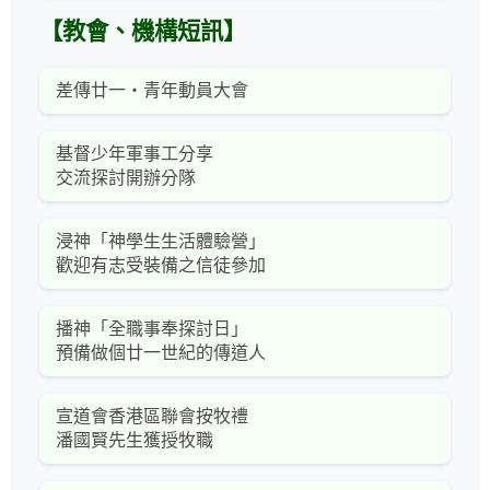
【教會、機構短訊】
差傳廿一‧青年動員大會
基督少年軍事工分享
交流探討開辦分隊
浸神「神學生生活體驗營」
歡迎有志受裝備之信徒參加
播神「全職事奉探討日」
預備做個廿一世紀的傳道人
宣道會香港區聯會按牧禮
潘國賢先生獲授牧職