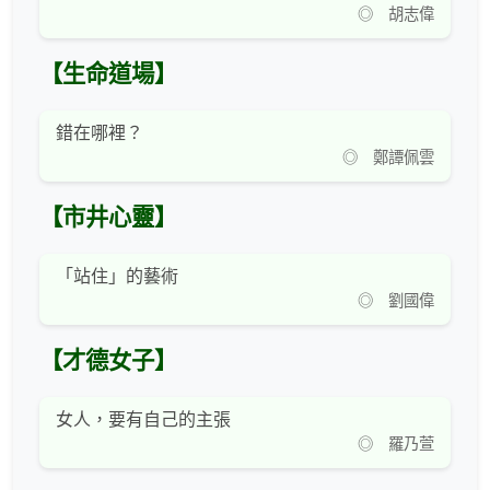
◎ 胡志偉
【生命道場】
錯在哪裡？
◎ 鄭譚佩雲
【市井心靈】
「站住」的藝術
◎ 劉國偉
【才德女子】
女人，要有自己的主張
◎ 羅乃萱