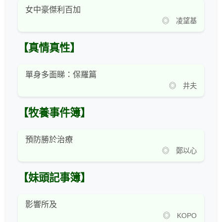
女中豪傑利百加
◎ 凌望基
【真情真性】
單身多面睇：保羅篇
◎ 井夫
【牧養事件簿】
預防勝於治療
◎ 鄭以心
【妹頭記事簿】
影響所及
◎ KOPO