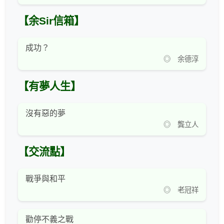
【余Sir信箱】
成功？
◎ 余德淳
【有夢人生】
沒有惡的夢
◎ 龔立人
【交流點】
戰爭與和平
◎ 老冠祥
勸停不義之戰