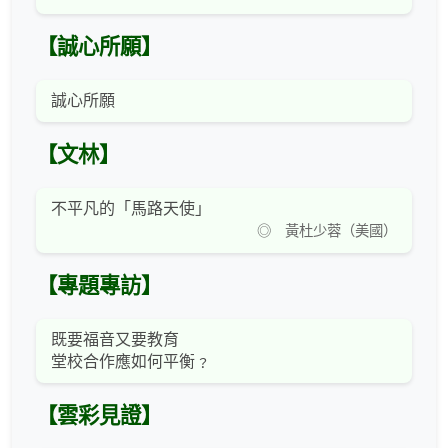
【誠心所願】
誠心所願
【文林】
不平凡的「馬路天使」
◎ 黃杜少蓉（美國）
【專題專訪】
既要福音又要教育
堂校合作應如何平衡﹖
【雲彩見證】