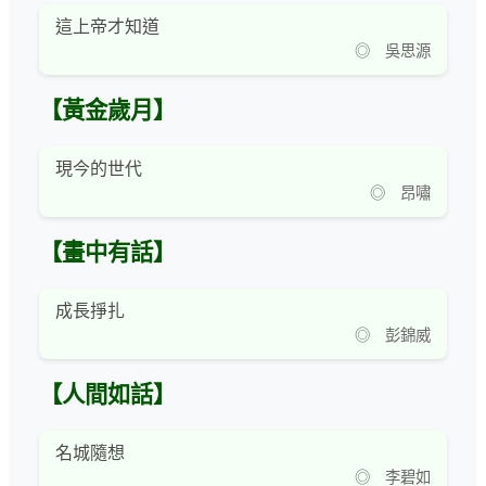
這上帝才知道
◎ 吳思源
【黃金歲月】
現今的世代
◎ 昂嘯
【畫中有話】
成長掙扎
◎ 彭錦威
【人間如話】
名城隨想
◎ 李碧如