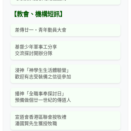
【教會、機構短訊】
差傳廿一‧青年動員大會
基督少年軍事工分享
交流探討開辦分隊
浸神「神學生生活體驗營」
歡迎有志受裝備之信徒參加
播神「全職事奉探討日」
預備做個廿一世紀的傳道人
宣道會香港區聯會按牧禮
潘國賢先生獲授牧職