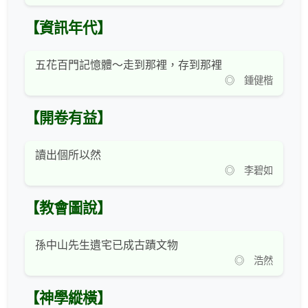
【資訊年代】
五花百門記憶體～走到那裡，存到那裡
◎ 鍾健楷
【開卷有益】
讀出個所以然
◎ 李碧如
【教會圖說】
孫中山先生遺宅已成古蹟文物
◎ 浩然
【神學縱橫】