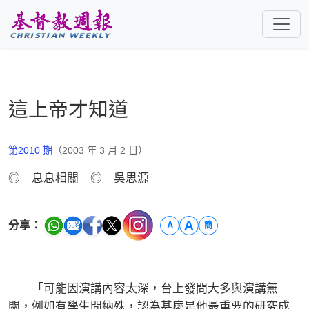
跳至主要內容
這上帝才知道
第2010 期
（2003 年 3 月 2 日）
◎ 息息相關 ◎ 吳思源
A
分享：
A
簡
「可能因演講內容太深，台上發問大多與演講無
關，例如有學生問納殊，認為甚麼是他最重要的研究成