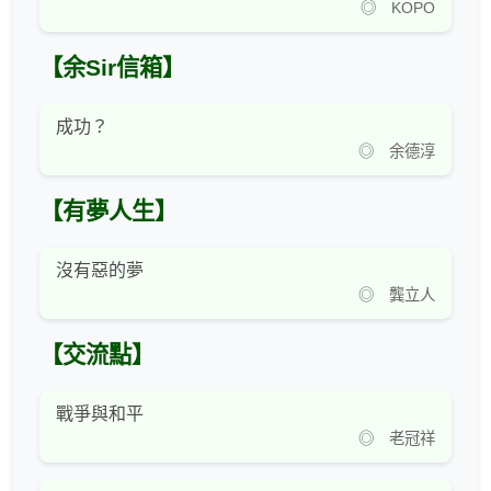
◎ KOPO
【余Sir信箱】
成功？
◎ 余德淳
【有夢人生】
沒有惡的夢
◎ 龔立人
【交流點】
戰爭與和平
◎ 老冠祥