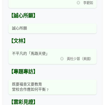
◎ 李碧如
【誠心所願】
誠心所願
【文林】
不平凡的「馬路天使」
◎ 黃杜少蓉（美國）
【專題專訪】
既要福音又要教育
堂校合作應如何平衡﹖
【雲彩見證】