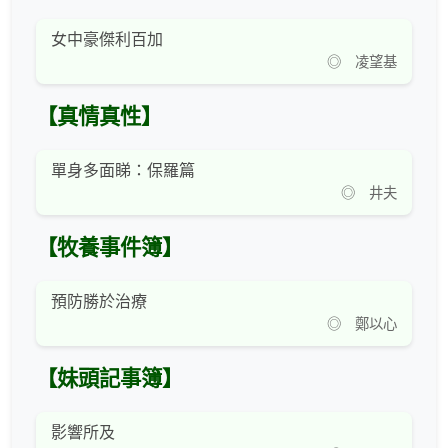
女中豪傑利百加
◎ 凌望基
【真情真性】
單身多面睇：保羅篇
◎ 井夫
【牧養事件簿】
預防勝於治療
◎ 鄭以心
【妹頭記事簿】
影響所及