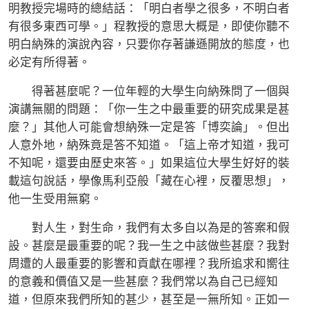
明教授完場時的總結話：「明白者學之很多，不明白者
有很多東西可學。」程教授的意思大概是，即使你聽不
明白納殊的演說內容，只要你存著謙遜開放的態度，也
必定有所得著。
得著甚麼呢？一位年輕的大學生向納殊問了一個與
演講無關的問題：「你一生之中最重要的研究成果是甚
麼？」其他人可能會想納殊一定是答「博奕論」。但出
人意外地，納殊竟是答不知道。「這上帝才知道，我可
不知呢，還要由歷史來答。」如果這位大學生好好的裝
載這句說話，學像馬利亞般「藏在心裡，反覆思想」，
他一生受用無窮。
對人生，對生命，我們有太多自以為是的答案和假
設。甚麼是最重要的呢？我一生之中該做些甚麼？我對
周遭的人最重要的影響和貢獻在哪裡？我所追求和嚮往
的意義和價值又是一些甚麼？我們常以為自己已經知
道，但原來我們所知的甚少，甚至是一無所知。正如一