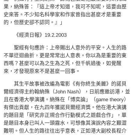
果，納殊答：『這上帝才知道，我可不知呢，這要由歷
史來答。不少知名科學家和作家曾指出甚麼才是重要
的，但歷史卻不認同。』」
《經濟日報》19.2.2003
聖經有句應許：上帝賜出人意外的平安。人生的路
不單迂迴曲折，更是常常出人意表。你以為是重要的東
西嗎？甚麼可以為之生為之死，但千帆過後，如覺醒
來，才發現原來不是甚麼一回事。
其生平故事被改編為電影《有你終生美麗》的諾貝
爾經濟得主約翰納殊（John Nash），日前應邀訪港，並
且在香港大學演講。納殊在「博奕論」（game theory）
有傑出貢獻，在九四年獲諾貝爾經濟獎。他在港大演講
的題目是「研究非正規合作行動模式之遊戲合作」，單
是題目本身已叫人一頭霧水，可想像其演說內容之艱澀
難明。但人生的路往往出乎意表，正如港大副校長程介