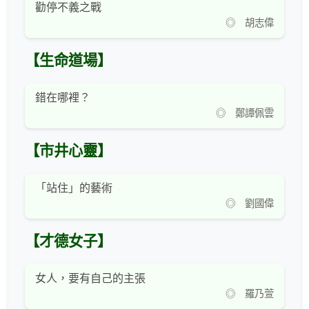
勸停不義之戰
◎ 胡志偉
【生命道場】
錯在哪裡？
◎ 鄭譚佩雲
【市井心靈】
「站住」的藝術
◎ 劉國偉
【才德女子】
女人，要有自己的主張
◎ 羅乃萱