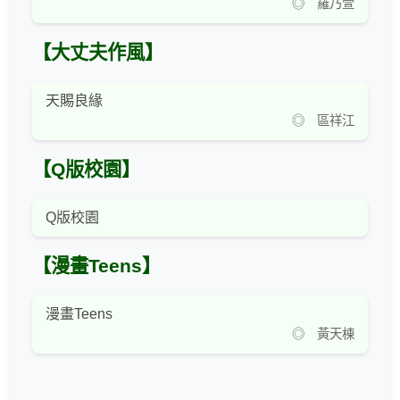
◎ 羅乃萱
【大丈夫作風】
天賜良緣
◎ 區祥江
【Q版校園】
Q版校園
【漫畫Teens】
漫畫Teens
◎ 黃天棟