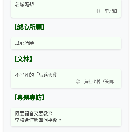
名城隨想
◎ 李碧如
【誠心所願】
誠心所願
【文林】
不平凡的「馬路天使」
◎ 黃杜少蓉（美國）
【專題專訪】
既要福音又要教育
堂校合作應如何平衡﹖