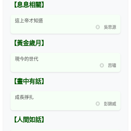
【息息相關】
這上帝才知道
◎ 吳思源
【黃金歲月】
現今的世代
◎ 昂嘯
【畫中有話】
成長掙扎
◎ 彭錦威
【人間如話】