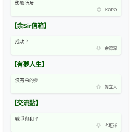
影響所及
◎ KOPO
【余Sir信箱】
成功？
◎ 余德淳
【有夢人生】
沒有惡的夢
◎ 龔立人
【交流點】
戰爭與和平
◎ 老冠祥