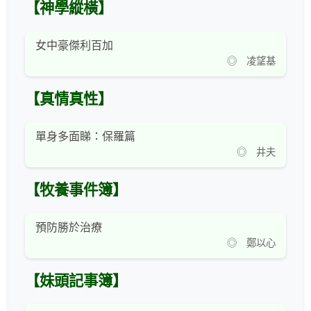
【神學縱橫】
女中豪傑利百加
◎ 凌望基
【真情真性】
單身多面睇：保羅篇
◎ 井夫
【牧養事件簿】
預防勝於治療
◎ 鄭以心
【妹頭記事簿】