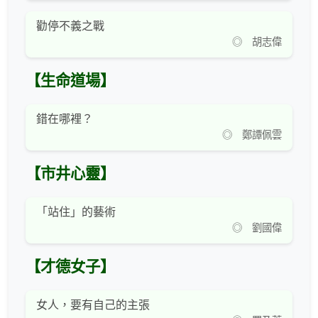
勸停不義之戰
◎ 胡志偉
【生命道場】
錯在哪裡？
◎ 鄭譚佩雲
【市井心靈】
「站住」的藝術
◎ 劉國偉
【才德女子】
女人，要有自己的主張