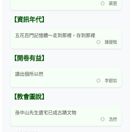
◎ 廣慧
【資訊年代】
五花百門記憶體～走到那裡，存到那裡
◎ 鍾健楷
【開卷有益】
讀出個所以然
◎ 李碧如
【教會圖說】
孫中山先生遺宅已成古蹟文物
◎ 浩然