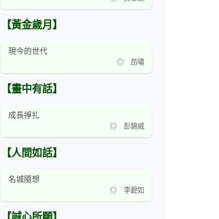
【黃金歲月】
現今的世代
◎ 昂嘯
【畫中有話】
成長掙扎
◎ 彭錦威
【人間如話】
名城隨想
◎ 李碧如
【誠心所願】