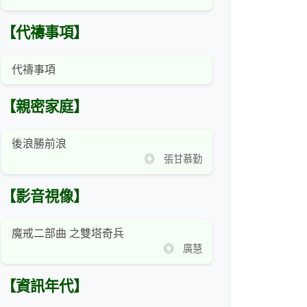
【代禱事項】
代禱事項
【親密家庭】
後浪勝前浪
◎ 張甘慕勤
【影音視像】
魔戒二部曲 之雙塔奇兵
◎ 廣慧
【資訊年代】