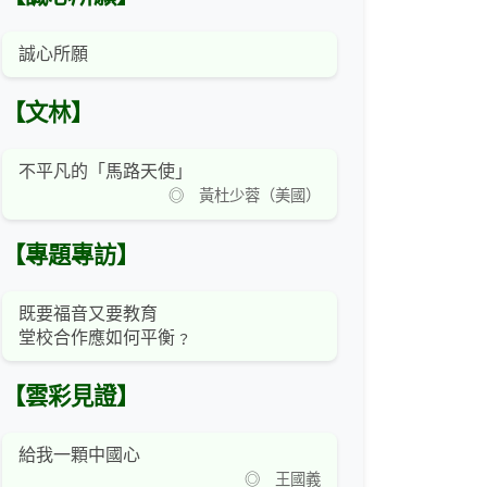
誠心所願
【文林】
不平凡的「馬路天使」
◎ 黃杜少蓉（美國）
【專題專訪】
既要福音又要教育
堂校合作應如何平衡﹖
【雲彩見證】
給我一顆中國心
◎ 王國義