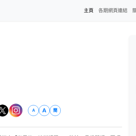
主頁
各期網頁連結
A
簡
A