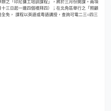
辦之「印尼傭工培訓課程」，將於三月份開課。兩項
月十三日起一連四個禮拜四）；在北角區舉行之「照顧
全免， 課程以英語或粵語講授，查詢可電二三○四三