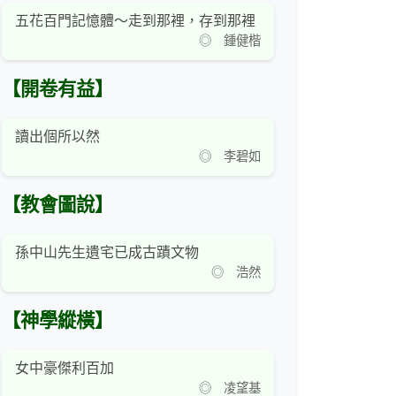
五花百門記憶體～走到那裡，存到那裡
◎ 鍾健楷
【開卷有益】
讀出個所以然
◎ 李碧如
【教會圖說】
孫中山先生遺宅已成古蹟文物
◎ 浩然
【神學縱橫】
女中豪傑利百加
◎ 凌望基