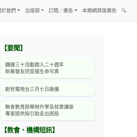
關於我們
出版部
訂閱／廣告
本期網頁版廣告
🔍
【要聞】
饑饉三十活動踏入二十週年
新舊營友同宣揚生命可貴
創世電視台三月七日啟播
聯會教育部舉辦升學及就業講座
專家提供指引助走出困局
【教會、機構短訊】