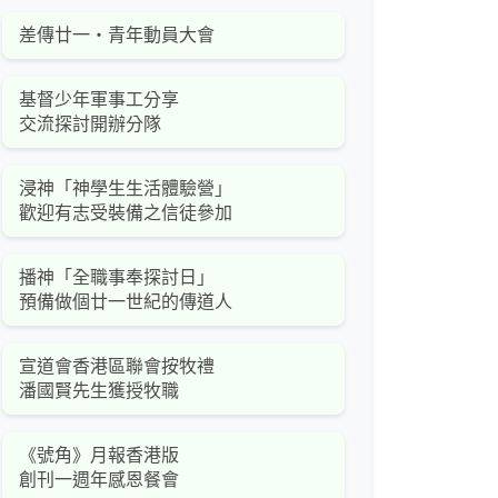
差傳廿一‧青年動員大會
基督少年軍事工分享
交流探討開辦分隊
浸神「神學生生活體驗營」
歡迎有志受裝備之信徒參加
播神「全職事奉探討日」
預備做個廿一世紀的傳道人
宣道會香港區聯會按牧禮
潘國賢先生獲授牧職
《號角》月報香港版
創刊一週年感恩餐會