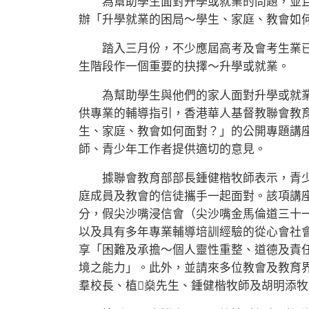
為幫助學生面對升學或就業的問題，並且
辦「升學就業的困局～學生、家庭、教會如
踏入三月份，不少應屆高考及會考生業已
生階段作一個重要的抉擇～升學或就業。
為幫助學生與他們的家人面對升學或就業
供專業的輔導指引，香港華人基督教聯會教
生、家庭、教會如何面對？」的公開專題講
師、青少年工作者提供適切的意見。
據聯會教育部部長鍾健楷牧師表示，青少
庭成員及教會的信徒攜手一起面對。該項講
分，假尖沙嘴浸信會（尖沙嘴金馬倫道三十
以及具有多年專業輔導培訓經驗的從心會社
享「困難及承擔～個人靈性重整、道德及責
境之能力」。此外，並請來多位教會及教育
羣校長、植燊先生、鍾健楷牧師及胡明添牧