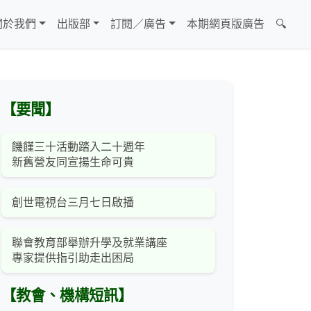
關於我們
出版部
訂閱／廣告
本期網頁版廣告
🔍
【要聞】
饑饉三十活動踏入二十週年
新舊營友同宣揚生命可貴
創世電視台三月七日啟播
聯會教育部舉辦升學及就業講座
專家提供指引助走出困局
【教會、機構短訊】