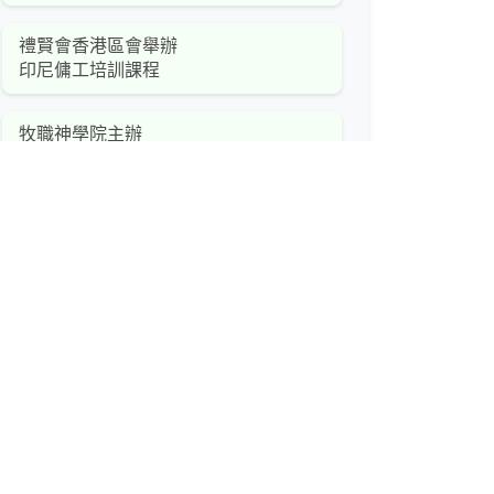
禮賢會香港區會舉辦
印尼傭工培訓課程
牧職神學院主辦
「親密時光」婚姻講座
恩磐堂家庭精神健康工作坊
禧福協會主辦
保羅書信研讀課程
護士團契舉辦靜修營
道風山基督教叢林
沙維亞治療與信仰工作坊