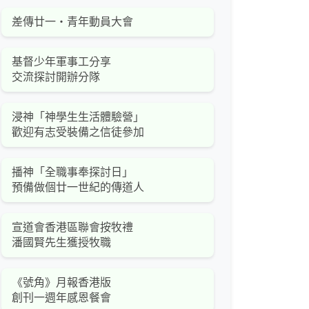
差傳廿一‧青年動員大會
基督少年軍事工分享
交流探討開辦分隊
浸神「神學生生活體驗營」
歡迎有志受裝備之信徒參加
播神「全職事奉探討日」
預備做個廿一世紀的傳道人
宣道會香港區聯會按牧禮
潘國賢先生獲授牧職
《號角》月報香港版
創刊一週年感恩餐會