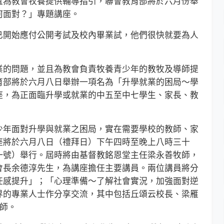
為教會牧養提供輔導指引，聯會教育部將於六月份舉
何面對？」專題講座。
開始應付公開考試及校內畢業試，他們很快就要為人
的問題，並且為教會負責牧養青少年的教牧及導師提
育部將於六月八日舉辦一項名為「升學就業的困局～學
座，為正面臨升學或就業的中五至中七學生、家長、教
年面對升學與就業之困局，實在需要學校的教師、家
座將於六月八日（禮拜日）下午四時至晚上八時三十
一號）舉行。屆時將由基督教銘恩堂主任梁永善牧師，
會長余德淳先生，為講座擔任主要講員。兩位講員將分
任感提升」；「心理準備～了解社會實況，加強面對逆
界的專業人士作分享交流，其中包括丘頌云校長、梁雁
師。