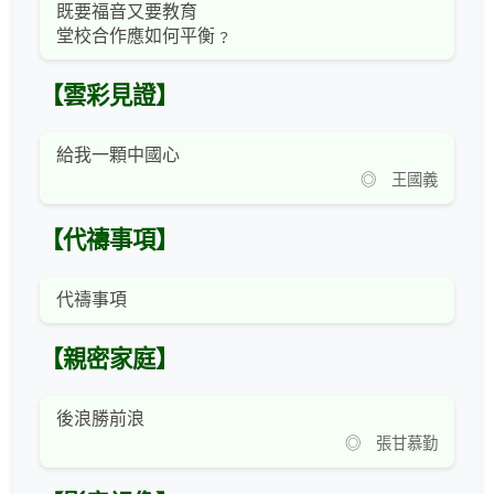
既要福音又要教育
堂校合作應如何平衡﹖
【雲彩見證】
給我一顆中國心
◎ 王國義
【代禱事項】
代禱事項
【親密家庭】
後浪勝前浪
◎ 張甘慕勤