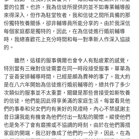
要的位置。也許，我為信徒所提供的並不如專業輔導般
來得深入，但作為駐堂牧者，我和信徒之間所具備的那
份獨特牧養關係，卻非輔導員所能分享的。由於我深信
每個家庭都是獨特的，因此，在為信徒進行婚前輔導
時，我總喜歡花上充分時間和每一對準新人作深入協談
的。
雖然，這樣的服事偶爾也會令人有點疲累的感覺，
特別當有三幾對信徒需要在同一時段接受服事，單單為
了妥善安排輔導時間，已經是頗為費神的事了。我大約
是在八六年開始為信徒進行婚前輔導的，總共作了多少
次類似的服事並不太重要，關鍵是那些曾接受如斯牧養
的信徒，他們能因此得享美滿的家庭生活。每當看見他
們的事奉和兒女們均有美好的見證時，內心不禁感謝主
昔日讓我能有機會為他們付出一點點的關懷。縱使他們
也是免不了會有磨擦或不協調的時刻，由於在他們籌措
家庭的開端，我已好像成了他們的一分子，因此，在為