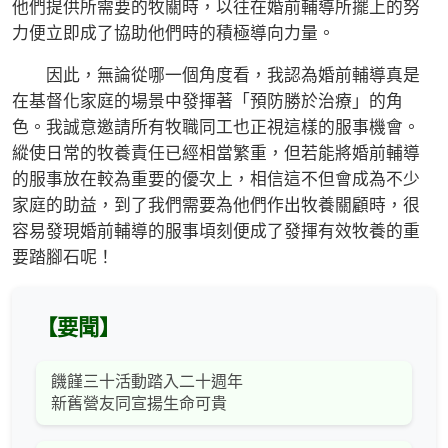
他們提供所需要的牧關時，以往在婚前輔導所擺上的努
力便立即成了協助他們時的積極導向力量。
因此，無論從哪一個角度看，我認為婚前輔導真是
在基督化家庭的場景中發揮著「預防勝於治療」的角
色。我誠意邀請所有牧職同工也正視這樣的服事機會。
縱使日常的牧養責任已經相當繁重，但若能將婚前輔導
的服事放在較為重要的優次上，相信這不但會成為不少
家庭的助益，到了我們需要為他們作出牧養關顧時，很
容易發現婚前輔導的服事頃刻便成了發揮有效牧養的重
要踏腳石呢！
【要聞】
饑饉三十活動踏入二十週年
新舊營友同宣揚生命可貴