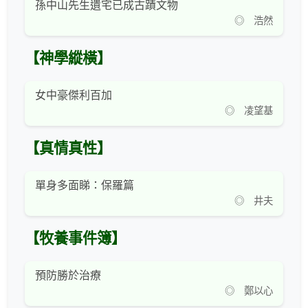
孫中山先生遺宅已成古蹟文物
◎ 浩然
【神學縱橫】
女中豪傑利百加
◎ 凌望基
【真情真性】
單身多面睇：保羅篇
◎ 井夫
【牧養事件簿】
預防勝於治療
◎ 鄭以心