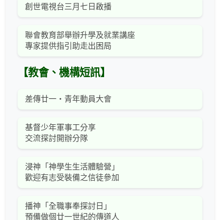
創世電視台三月七日啟播
聯會教育部舉辦升學及就業講座
專家提供指引助走出困局
【教會、機構短訊】
差傳廿一‧青年動員大會
基督少年軍事工分享
交流探討開辦分隊
浸神「神學生生活體驗營」
歡迎有志受裝備之信徒參加
播神「全職事奉探討日」
預備做個廿一世紀的傳道人