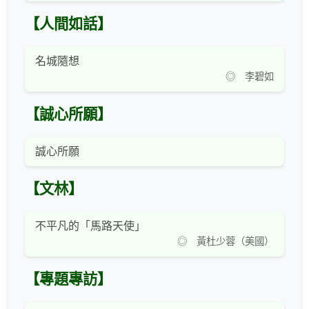
【人間如話】
名城隨想
◎ 李碧如
【誠心所願】
誠心所願
【文林】
不平凡的「馬路天使」
◎ 黃杜少蓉（美國）
【專題專訪】