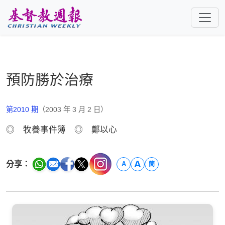
跳至主要內容
預防勝於治療
第2010 期
（2003 年 3 月 2 日）
◎ 牧養事件簿 ◎ 鄭以心
A
分享：
A
簡