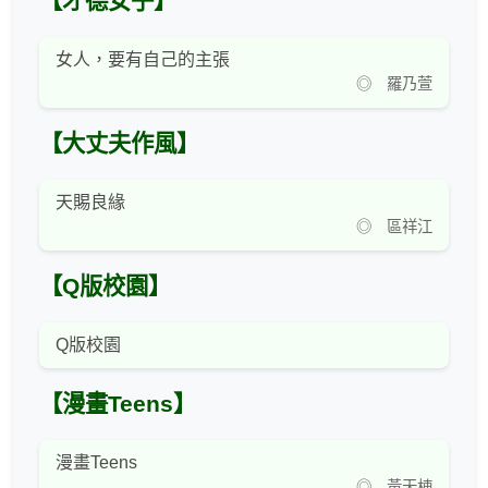
【才德女子】
女人，要有自己的主張
◎ 羅乃萱
【大丈夫作風】
天賜良緣
◎ 區祥江
【Q版校園】
Q版校園
【漫畫Teens】
漫畫Teens
◎ 黃天棟