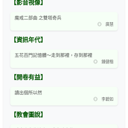
【影音視像】
魔戒二部曲 之雙塔奇兵
◎ 廣慧
【資訊年代】
五花百門記憶體～走到那裡，存到那裡
◎ 鍾健楷
【開卷有益】
讀出個所以然
◎ 李碧如
【教會圖說】