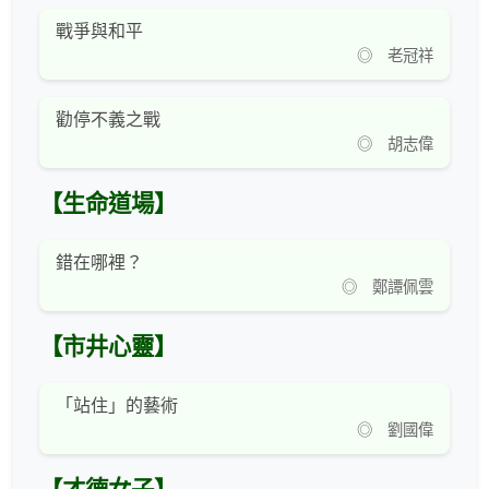
戰爭與和平
◎ 老冠祥
勸停不義之戰
◎ 胡志偉
【生命道場】
錯在哪裡？
◎ 鄭譚佩雲
【市井心靈】
「站住」的藝術
◎ 劉國偉