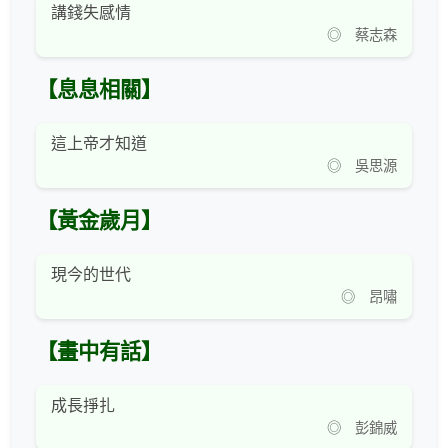
講錢失感情
◎ 蔡志森
【息息相關】
這上帝才知道
◎ 吳思源
【黃金歲月】
現今的世代
◎ 昂嘯
【畫中有話】
成長掙扎
◎ 彭錦威