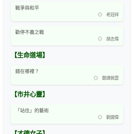
戰爭與和平
◎ 老冠祥
勸停不義之戰
◎ 胡志偉
【生命道場】
錯在哪裡？
◎ 鄭譚佩雲
【市井心靈】
「站住」的藝術
◎ 劉國偉
【才德女子】