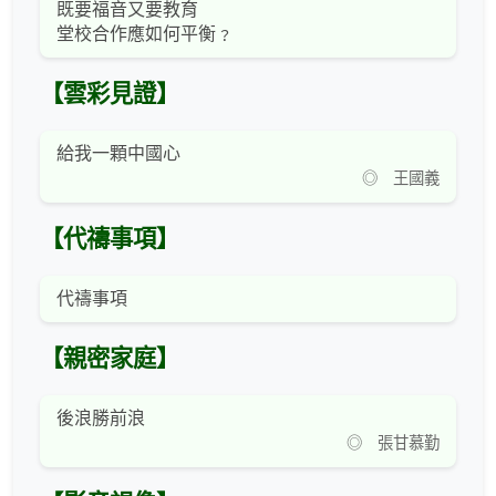
既要福音又要教育
堂校合作應如何平衡﹖
【雲彩見證】
給我一顆中國心
◎ 王國義
【代禱事項】
代禱事項
【親密家庭】
後浪勝前浪
◎ 張甘慕勤