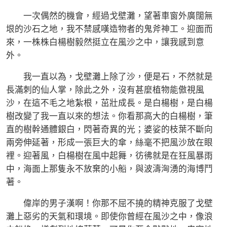
一次偶然的機會，經過戈壁灘，望著車窗外廣闊無
垠的沙石之地，我不禁感嘆造物者的鬼斧神工。迎面而
來，一株株白楊樹毅然挺立在風沙之中，讓我感到意
外。
我一直以為，戈壁灘上除了沙，便是石，不然就是
長滿刺的仙人掌，除此之外，沒有甚麼植物能傲視風
沙，在這不毛之地紮根，茁壯成長。是白楊樹，是白楊
樹改變了我一直以來的想法。你看那高大的白楊樹，筆
直的樹幹通體銀白，閃著奇異的光；婆娑的枝葉不斷向
兩旁伸延著，形成一張巨大的傘，絲毫不把風沙放在眼
裡。迎著風，白楊樹在風中起舞，彷彿就是在狂風暴雨
中，海面上那隻永不放棄的小船，與波濤洶湧的海博鬥
著。
偉岸的男子漢啊！你那不屈不撓的精神克服了戈壁
灘上惡劣的天氣和環境。即使你曾經在風沙之中，像浪