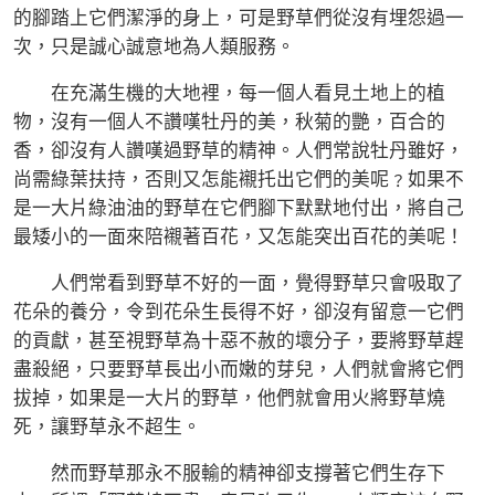
的腳踏上它們潔淨的身上，可是野草們從沒有埋怨過一
次，只是誠心誠意地為人類服務。
在充滿生機的大地裡，每一個人看見土地上的植
物，沒有一個人不讚嘆牡丹的美，秋菊的艷，百合的
香，卻沒有人讚嘆過野草的精神。人們常說牡丹雖好，
尚需綠葉扶持，否則又怎能襯托出它們的美呢﹖如果不
是一大片綠油油的野草在它們腳下默默地付出，將自己
最矮小的一面來陪襯著百花，又怎能突出百花的美呢！
人們常看到野草不好的一面，覺得野草只會吸取了
花朵的養分，令到花朵生長得不好，卻沒有留意一它們
的貢獻，甚至視野草為十惡不赦的壞分子，要將野草趕
盡殺絕，只要野草長出小而嫩的芽兒，人們就會將它們
拔掉，如果是一大片的野草，他們就會用火將野草燒
死，讓野草永不超生。
然而野草那永不服輸的精神卻支撐著它們生存下