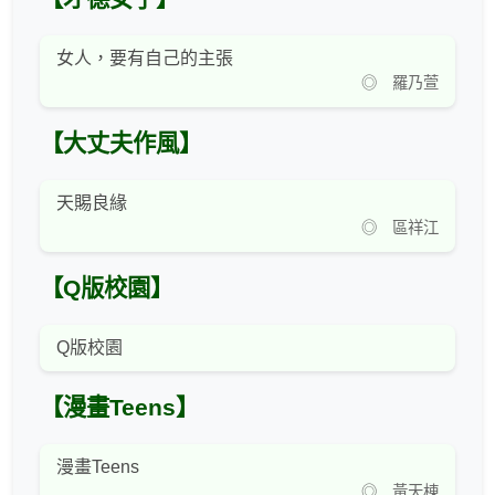
女人，要有自己的主張
◎ 羅乃萱
【大丈夫作風】
天賜良緣
◎ 區祥江
【Q版校園】
Q版校園
【漫畫Teens】
漫畫Teens
◎ 黃天棟