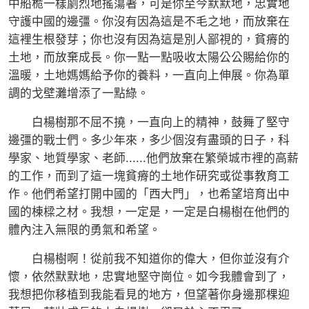
中船桅一樣劇烈地搖蕩著，可是你至今默默地，忠實地
守護中國的邊彊。你沒有因為這是不毛之地，而放棄在
這裡生根發芽；你也沒有因為這是別人鄙視的，貧瘠的
土地，而放棄成長。你一點一點吸收太陽公公賜給你的
溫暖，土地媽媽給予你的養料，一直向上伸展。你為單
調的戈壁灘增添了一點綠。
白楊樹那不屈不撓，一直向上的精神，鼓舞了堅守
邊彊的戰士們。多少年來，多少個沒有盡頭的日子，科
學家、地質學家、老師......他們放棄在繁榮城市裡的高薪
的工作，而到了這一塊貧瘠的土地作研究或從事教育工
作。他們希望打開中國的「西大門」，也希望培育出中
國的棟樑之材。我想，一定是，一定是白楊樹在他們的
體內注入無限的勇氣和希望。
白楊樹啊！從前我不知道你的偉大，但你並沒有介
懷，依然默默地，忠實地堅守崗位。如今我體會到了，
我想把你移植到我能看見的地方，但望著你身邊那棵迎