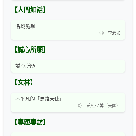
【人間如話】
名城隨想
◎ 李碧如
【誠心所願】
誠心所願
【文林】
不平凡的「馬路天使」
◎ 黃杜少蓉（美國）
【專題專訪】