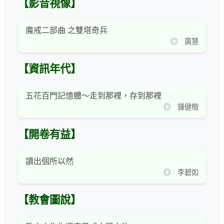
【影音視像】
魔戒二部曲 之雙塔奇兵
◎ 廣慧
【資訊年代】
五花百門記憶體～走到那裡，存到那裡
◎ 鍾健楷
【開卷有益】
讀出個所以然
◎ 李碧如
【教會圖說】