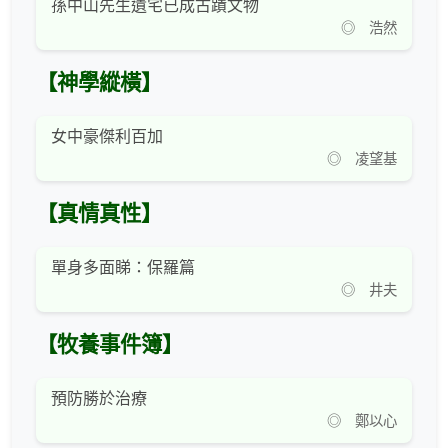
孫中山先生遺宅已成古蹟文物
◎ 浩然
【神學縱橫】
女中豪傑利百加
◎ 凌望基
【真情真性】
單身多面睇：保羅篇
◎ 井夫
【牧養事件簿】
預防勝於治療
◎ 鄭以心