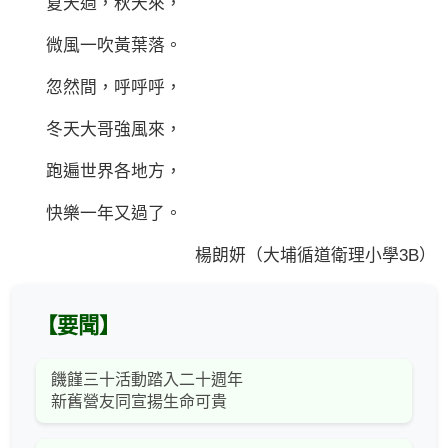
夏天過，秋天來，
微風一吹黃葉落。
忽然間，呼呼呼，
冬天大哥強風來，
跑遍世界各地方，
快樂一年又過了。
楊朗妍（大埔循道衛理小學3B）
【要聞】
饑饉三十活動踏入二十週年
新舊營友同宣揚生命可貴