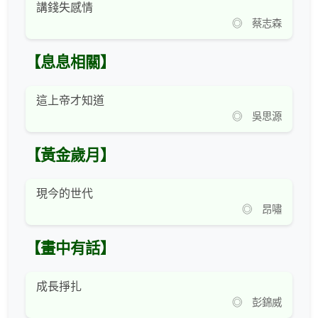
講錢失感情
◎ 蔡志森
【息息相關】
這上帝才知道
◎ 吳思源
【黃金歲月】
現今的世代
◎ 昂嘯
【畫中有話】
成長掙扎
◎ 彭錦威