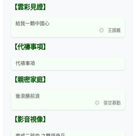
【雲彩見證】
給我一顆中國心
◎ 王國義
【代禱事項】
代禱事項
【親密家庭】
後浪勝前浪
◎ 張甘慕勤
【影音視像】
魔戒二部曲 之雙塔奇兵