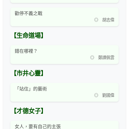
勸停不義之戰
◎ 胡志偉
【生命道場】
錯在哪裡？
◎ 鄭譚佩雲
【市井心靈】
「站住」的藝術
◎ 劉國偉
【才德女子】
女人，要有自己的主張