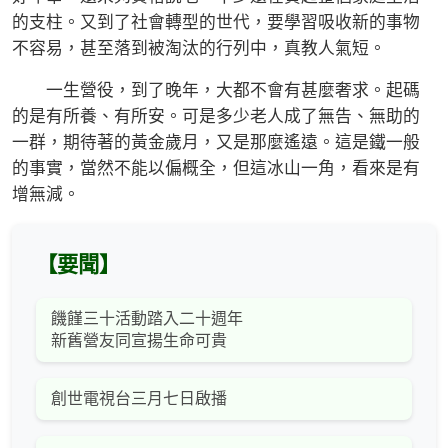
的支柱。又到了社會轉型的世代，要學習吸收新的事物
不容易，甚至落到被淘汰的行列中，真教人氣短。
一生營役，到了晚年，大都不會有甚麼奢求。起碼
的是有所養、有所安。可是多少老人成了無告、無助的
一群，期待著的黃金歲月，又是那麼遙遠。這是鐵一般
的事實，當然不能以偏概全，但這冰山一角，看來是有
增無減。
【要聞】
饑饉三十活動踏入二十週年
新舊營友同宣揚生命可貴
創世電視台三月七日啟播