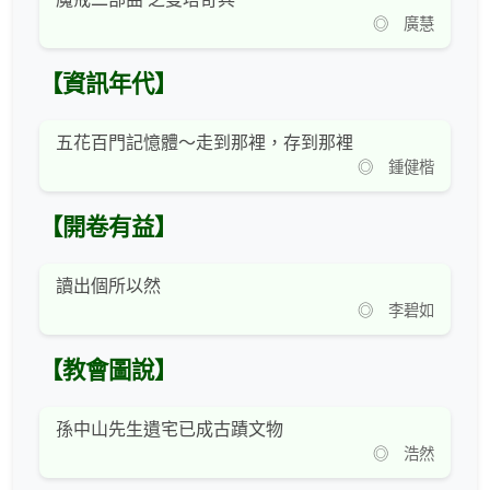
◎ 廣慧
【資訊年代】
五花百門記憶體～走到那裡，存到那裡
◎ 鍾健楷
【開卷有益】
讀出個所以然
◎ 李碧如
【教會圖說】
孫中山先生遺宅已成古蹟文物
◎ 浩然