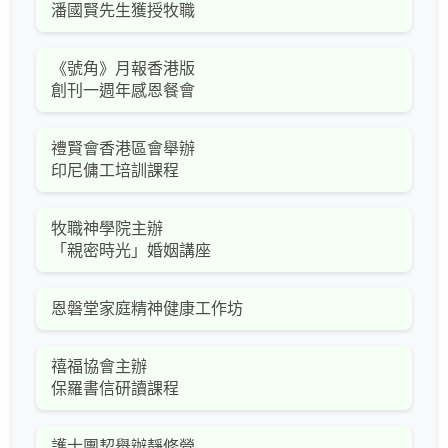
潘國賢先生獲授牧職
《號角》月報香港版
創刊一週年感恩餐會
禮賢會香港區會舉辦
印尼傭工培訓課程
牧職神學院主辦
「親密時光」婚姻講座
恩磐堂家庭精神健康工作坊
禧福協會主辦
保羅書信研讀課程
護士團契舉辦靜修營