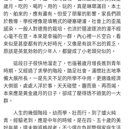
歲月。吃的、喝的、用的、玩的，真是琳瑯滿目，本土
的、舶來的，應有盡有。但受了朋輩的影響，家長們疏
於教導、學校裡像是填鴨式的硬塞硬灌，社會上的歪風
感染，一般人對德育的栽培，也流於隨波逐流的漫不經
心毫不在意。本來是幸福的一群，內心裡一片空白，看
來似是甚麼都有的大好時光，又像是有說不出的貧乏，
原該是英氣勃勃的少年人，都變成了小老頭兒似的。
這段日子很快地溜走了，也循著歲月增長進到青年
時期，又經過了求學的階段，踏足社會，滿懷壯志地準
備大展所長。一是先天不足的所學不中用，更適逢經濟
大倒退，處處人浮於事，天天碰壁。霾而衰、再而竭，
本來應是黃金歲月的日子，卻成了壓得透不過氣的一大
群。
人生的幾個階段，幼而學、壯而行，到了爐火純
青，經驗老到，應是中年的時候。是在四、五十歲的美
好年華，還未夠資格說老，不少還在負起整個家庭生活