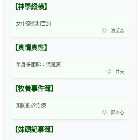
【神學縱橫】
女中豪傑利百加
◎ 凌望基
【真情真性】
單身多面睇：保羅篇
◎ 井夫
【牧養事件簿】
預防勝於治療
◎ 鄭以心
【妹頭記事簿】