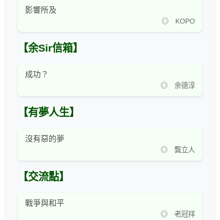
影響所及
◎ KOPO
【余Sir信箱】
成功？
◎ 余德淳
【有夢人生】
沒有惡的夢
◎ 龔立人
【交流點】
戰爭與和平
◎ 老冠祥