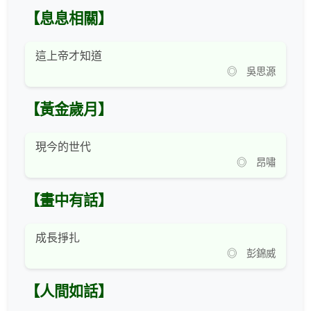
【息息相關】
這上帝才知道
◎ 吳思源
【黃金歲月】
現今的世代
◎ 昂嘯
【畫中有話】
成長掙扎
◎ 彭錦威
【人間如話】