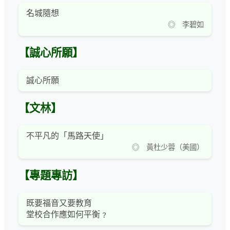
名城隨想
◎ 李碧如
【誠心所願】
誠心所願
【文林】
不平凡的「馬路天使」
◎ 黃杜少蓉（美國）
【專題專訪】
既要福音又要教育
堂校合作應如何平衡﹖