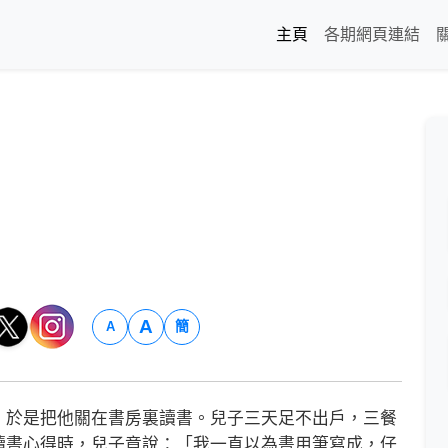
主頁
各期網頁連結
A
簡
A
於是把他關在書房裏讀書。兒子三天足不出戶，三餐
讀書心得時，兒子竟說：「我一直以為書用筆寫成，仔