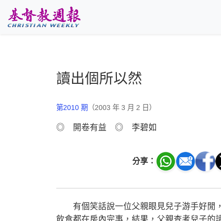
跳至主要內容
讀出個所以然
第2010 期
（2003 年 3 月 2 日）
◎ 開卷有益 ◎ 李碧如
分享：
有個笑話說一位父親眼見兒子游手好閒，
飲食都在房內完事，結果，父親查考兒子的