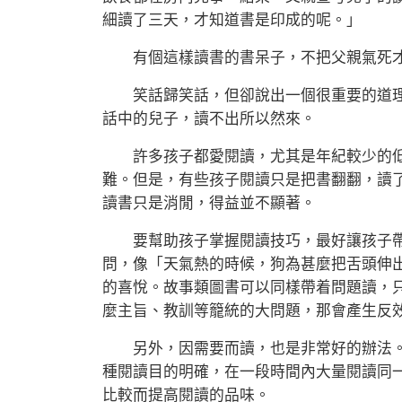
細讀了三天，才知道書是印成的呢。」
有個這樣讀書的書呆子，不把父親氣死
笑話歸笑話，但卻說出一個很重要的道理
話中的兒子，讀不出所以然來。
許多孩子都愛閱讀，尤其是年紀較少的低
難。但是，有些孩子閱讀只是把書翻翻，讀
讀書只是消閒，得益並不顯著。
要幫助孩子掌握閱讀技巧，最好讓孩子帶
問，像「天氣熱的時候，狗為甚麼把舌頭伸
的喜悅。故事類圖書可以同樣帶着問題讀，
麼主旨、教訓等籠統的大問題，那會產生反
另外，因需要而讀，也是非常好的辦法。
種閱讀目的明確，在一段時間內大量閱讀同
比較而提高閱讀的品味。