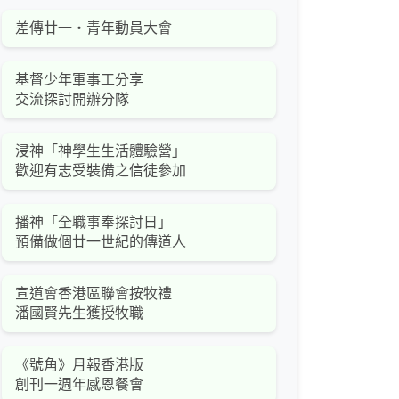
差傳廿一‧青年動員大會
基督少年軍事工分享
交流探討開辦分隊
浸神「神學生生活體驗營」
歡迎有志受裝備之信徒參加
播神「全職事奉探討日」
預備做個廿一世紀的傳道人
宣道會香港區聯會按牧禮
潘國賢先生獲授牧職
《號角》月報香港版
創刊一週年感恩餐會