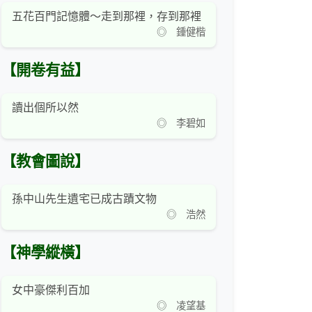
五花百門記憶體～走到那裡，存到那裡
◎ 鍾健楷
【開卷有益】
讀出個所以然
◎ 李碧如
【教會圖說】
孫中山先生遺宅已成古蹟文物
◎ 浩然
【神學縱橫】
女中豪傑利百加
◎ 凌望基