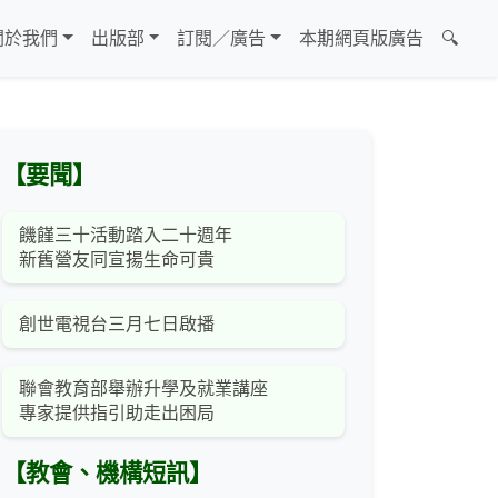
關於我們
出版部
訂閱／廣告
本期網頁版廣告
🔍
【要聞】
饑饉三十活動踏入二十週年
新舊營友同宣揚生命可貴
創世電視台三月七日啟播
聯會教育部舉辦升學及就業講座
專家提供指引助走出困局
【教會、機構短訊】