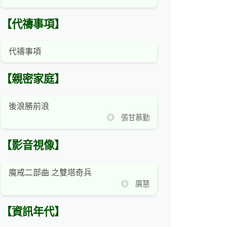
【代禱事項】
代禱事項
【親密家庭】
後浪勝前浪
◎ 張甘慕勤
【影音視像】
魔戒二部曲 之雙塔奇兵
◎ 廣慧
【資訊年代】