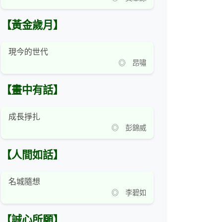
【黃金歲月】
現今的世代
◎ 昂嘯
【畫中有話】
成長掙扎
◎ 彭錦威
【人間如話】
名城隨想
◎ 李碧如
【誠心所願】