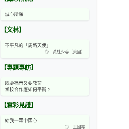
誠心所願
【文林】
不平凡的「馬路天使」
◎ 黃杜少蓉（美國）
【專題專訪】
既要福音又要教育
堂校合作應如何平衡﹖
【雲彩見證】
給我一顆中國心
◎ 王國義