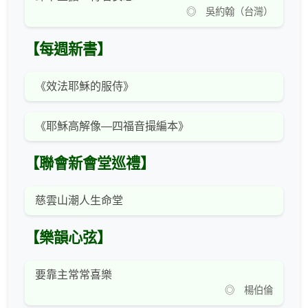
◎ 吳約翰（台灣）
【每週新書】
《效法耶穌的服侍》
《耶穌高解像—四福音撮編本》
【聯會新會堂巡禮】
慈雲山潮人生命堂
【樂韻心弦】
要靠主常常喜樂
◎ 楊伯倫