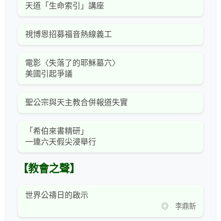
天道「生命索引」講座
視博恩招募福音熱線義工
電影〈失落了的耶穌墓穴〉
美國引起爭議
聖公宗與天主教合併報道失實
「希伯來書精研」
一連六天假尖浸舉行
【教會之聲】
世界公禱日的啟示
◎ 李鼎新