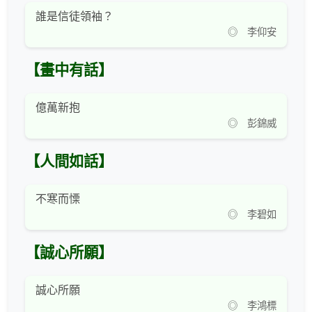
誰是信徒領袖？
◎ 李仰安
【畫中有話】
億萬新抱
◎ 彭錦威
【人間如話】
不寒而慄
◎ 李碧如
【誠心所願】
誠心所願
◎ 李鴻標