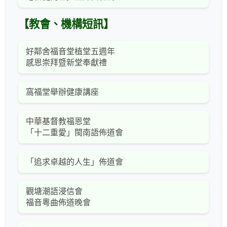
【教會、機構短訊】
好鄰舍福音堂植堂五週年
感恩崇拜暨新堂奉獻禮
窩福堂舉辦健康講座
中華基督教福恩堂
「十二重愛」閩南語佈道會
「追求卓越的人生」佈道會
觀塘潮語浸信會
福音粵曲佈道晚會