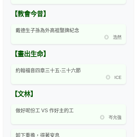
【教會今昔】
戴德生子孫為外高祖豎牌紀念
◎ 浩然
【畫出生命】
約翰福音四章三十五-三十六節
◎ ICE
【文林】
做好呢份工 VS 作好主的工
◎ 岑允強
卸下重擔，得著安息