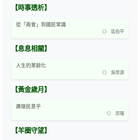
【時事透析】
從「兩會」到國民常識
◎ 區伯平
【息息相關】
人生的業餘化
◎ 吳思源
【黃金歲月】
廣徵民意乎
◎ 昂嘯
【羊圈守望】