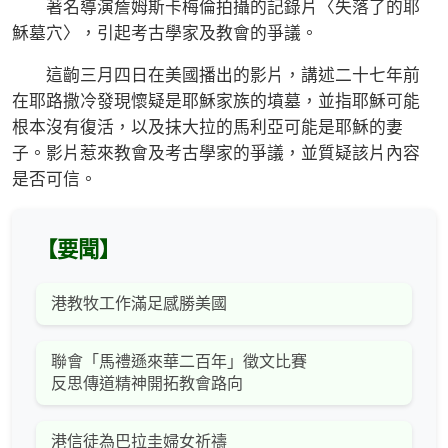
著名導演詹姆斯卡梅倫拍攝的記錄片〈失落了的耶
穌墓穴〉，引起考古學家及教會的爭議。
這齣三月四日在美國播出的影片，講述二十七年前
在耶路撒冷發現懷疑是耶穌家族的墳墓，並指耶穌可能
根本沒有復活，以及抹大拉的馬利亞可能是耶穌的妻
子。影片惹來教會及考古學家的爭議，並質疑該片內容
是否可信。
【要聞】
港教牧工作滿足感勝美國
聯會「馬禮遜來華二百年」徵文比賽
反思傳道精神開拓教會路向
港信徒為巴拉圭婦女祈禱