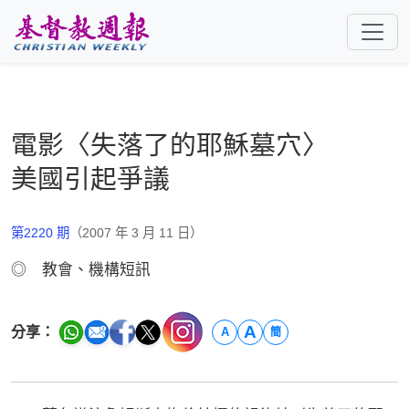
跳至主要內容
電影〈失落了的耶穌墓穴〉
美國引起爭議
第2220 期
（2007 年 3 月 11 日）
◎ 教會、機構短訊
A
分享：
A
簡