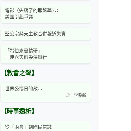
電影〈失落了的耶穌墓穴〉
美國引起爭議
聖公宗與天主教合併報道失實
「希伯來書精研」
一連六天假尖浸舉行
【教會之聲】
世界公禱日的啟示
◎ 李鼎新
【時事透析】
從「兩會」到國民常識