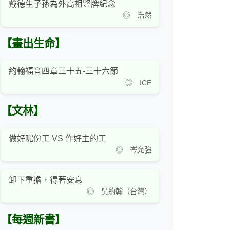
戴德生子孫為外高祖豎牌紀念
◎ 浩然
【畫出生命】
約翰福音四章三十五-三十六節
◎ ICE
【文林】
做好呢份工 VS 作好主的工
◎ 岑允強
卸下重擔，得著安息
◎ 吳約翰（台灣）
【每週新書】