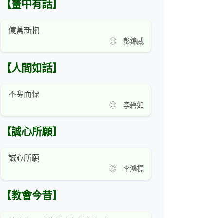
【畫中有話】
億萬新抱
◎ 彭錦威
【人間如話】
不寒而慄
◎ 李碧如
【誠心所願】
誠心所願
◎ 李鴻標
【教會今昔】