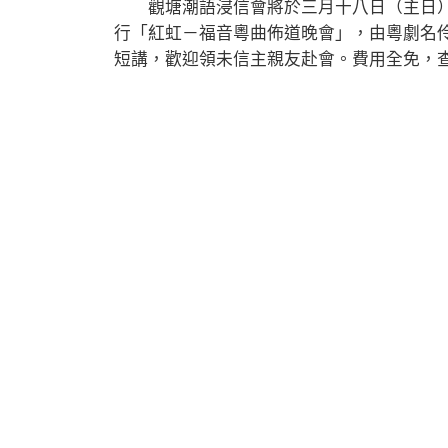
觀塘潮語浸信會將於三月十八日（主日）晚
行「紅虹－福音粵曲佈道晚會」，由粵劇名
短講，歡迎領未信主親友赴會。費用全免，查詢可