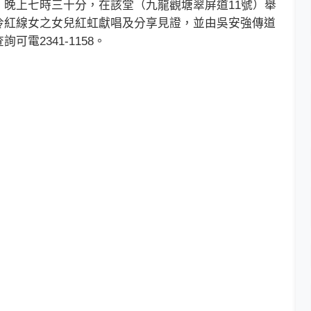
上七時三十分，在該堂（九龍觀塘翠屏道11號）舉
伶紅線女之女兒紅虹獻唱及分享見證，並由吳安強傳道
電2341-1158。