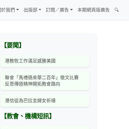
關於我們
出版部
訂閱／廣告
本期網頁版廣告
🔍
【要聞】
港教牧工作滿足感勝美國
聯會「馬禮遜來華二百年」徵文比賽
反思傳道精神開拓教會路向
港信徒為巴拉圭婦女祈禱
【教會、機構短訊】