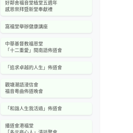
好鄰舍福音堂植堂五週年
感恩崇拜暨新堂奉獻禮
窩福堂舉辦健康講座
中華基督教福恩堂
「十二重愛」閩南語佈道會
「追求卓越的人生」佈道會
觀塘潮語浸信會
福音粵曲佈道晚會
「和諧人生我活過」佈道會
播道會港福堂
「多元商心人」清談聚會