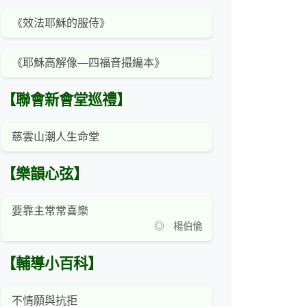
《效法耶穌的服侍》
《耶穌高解像—四福音撮編本》
【聯會新會堂巡禮】
慈雲山潮人生命堂
【樂韻心弦】
要靠主常常喜樂
◎ 楊伯倫
【輔導小百科】
不情願與抗拒