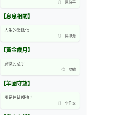
◎ 區伯平
【息息相關】
人生的業餘化
◎ 吳思源
【黃金歲月】
廣徵民意乎
◎ 昂嘯
【羊圈守望】
誰是信徒領袖？
◎ 李仰安