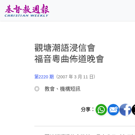
跳至主要內容
觀塘潮語浸信會
福音粵曲佈道晚會
第2220 期
（2007 年 3 月 11 日）
◎ 教會、機構短訊
分享：