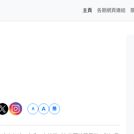
主頁
各期網頁連結
A
簡
A