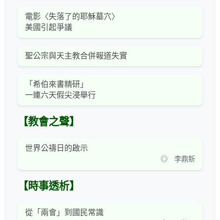
電影〈失落了的耶穌墓穴〉
美國引起爭議
聖公宗與天主教合併報道失實
「希伯來書精研」
一連六天假尖浸舉行
【教會之聲】
世界公禱日的啟示
◎ 李鼎新
【時事透析】
從「兩會」到國民常識