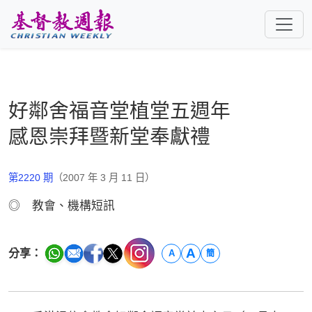
跳至主要內容
好鄰舍福音堂植堂五週年
感恩崇拜暨新堂奉獻禮
第2220 期
（2007 年 3 月 11 日）
◎ 教會、機構短訊
A
分享：
A
簡