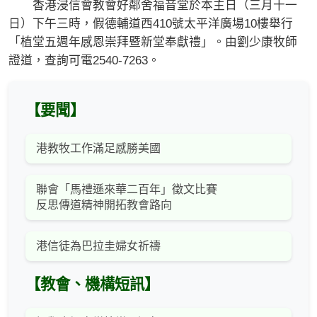
香港浸信會教會好鄰舍福音堂於本主日（三月十一
日）下午三時，假德輔道西410號太平洋廣場10樓舉行
「植堂五週年感恩崇拜暨新堂奉獻禮」。由劉少康牧師
證道，查詢可電2540-7263。
【要聞】
港教牧工作滿足感勝美國
聯會「馬禮遜來華二百年」徵文比賽
反思傳道精神開拓教會路向
港信徒為巴拉圭婦女祈禱
【教會、機構短訊】