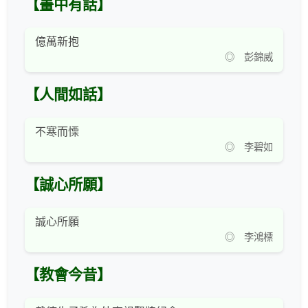
【畫中有話】
億萬新抱
◎ 彭錦威
【人間如話】
不寒而慄
◎ 李碧如
【誠心所願】
誠心所願
◎ 李鴻標
【教會今昔】