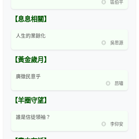
◎ 區伯平
【息息相關】
人生的業餘化
◎ 吳思源
【黃金歲月】
廣徵民意乎
◎ 昂嘯
【羊圈守望】
誰是信徒領袖？
◎ 李仰安