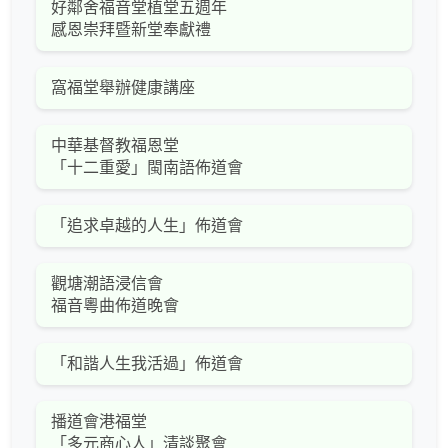
好鄰舍福音堂植堂五週年
感恩崇拜暨新堂奉獻禮
窩福堂舉辦健康講座
中華基督教福恩堂
「十二重愛」閩南語佈道會
「追求卓越的人生」佈道會
觀塘潮語浸信會
福音粵曲佈道晚會
「和諧人生我活過」佈道會
播道會港福堂
「多元商心人」清談聚會