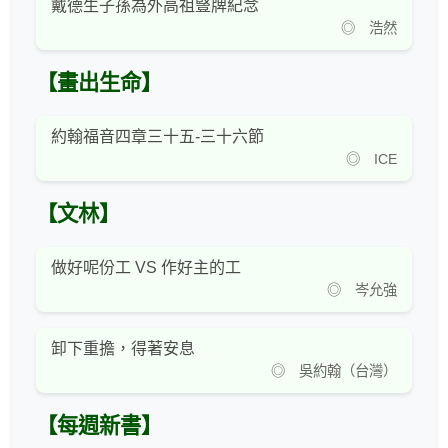
戴德生子孫為外高祖豎牌紀念
◎ 浩然
【畫出生命】
約翰福音四章三十五-三十六節
◎ ICE
【文林】
做好呢份工 VS 作好主的工
◎ 岑允強
卸下重擔，得著安息
◎ 吳約翰（台灣）
【每週新書】