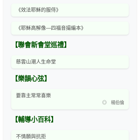
《效法耶穌的服侍》
《耶穌高解像—四福音撮編本》
【聯會新會堂巡禮】
慈雲山潮人生命堂
【樂韻心弦】
要靠主常常喜樂
◎ 楊伯倫
【輔導小百科】
不情願與抗拒