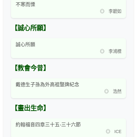
不寒而慄
◎ 李碧如
【誠心所願】
誠心所願
◎ 李鴻標
【教會今昔】
戴德生子孫為外高祖豎牌紀念
◎ 浩然
【畫出生命】
約翰福音四章三十五-三十六節
◎ ICE