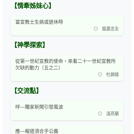
【情牽姊妹心】
當宣教士生病或退休時
◎ 龍蕭念全
【神學探索】
從第一世紀宣教的使命，來看二十一世紀宣教所
欠缺的動力（五之二）
◎ 杜錦雄
【交流點】
呼—獨家新聞引發風波
◎ 溫燕蘭
應—報道須合乎公義