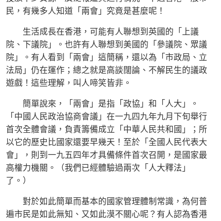
民，有幾多人知道「兩會」究竟是甚麼呢！
生活成長在香港，可能有人聯想到英國的「上議
院、下議院」。也許有人聯想到美國的「參議院、眾議
院」。有人看到「兩會」這簡稱，還以為「市政局、立
法局」仍在運作；總之就是高談闊論、不解民生的議政
遊戲！這些理解，叫人啼笑皆非。
簡單說來，「兩會」是指「政協」和「人大」。
「中國人民政治協商會議」在一九四九年九月下旬舉行
首次全體會議，負責籌備成立「中華人民共和國」；所
以它的歷史比國家還要早幾天！至於「全國人民代表大
會」，則到一九五四年才具備條件首次召開，是國家最
高權力機關。（我們已經體驗過兩次「人大釋法」
了。）
對於如此簡單而基本的國家管理體制常識，為何普
遍市民是如此無知、又如此漠不關心呢？有人認為香港