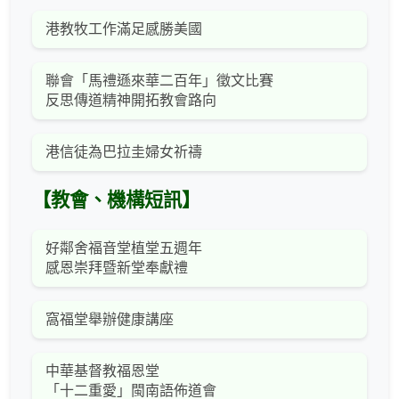
港教牧工作滿足感勝美國
聯會「馬禮遜來華二百年」徵文比賽
反思傳道精神開拓教會路向
港信徒為巴拉圭婦女祈禱
【教會、機構短訊】
好鄰舍福音堂植堂五週年
感恩崇拜暨新堂奉獻禮
窩福堂舉辦健康講座
中華基督教福恩堂
「十二重愛」閩南語佈道會