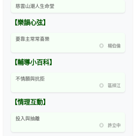
慈雲山潮人生命堂
【樂韻心弦】
要靠主常常喜樂
◎ 楊伯倫
【輔導小百科】
不情願與抗拒
◎ 區祥江
【情理互動】
投入與抽離
◎ 許立中