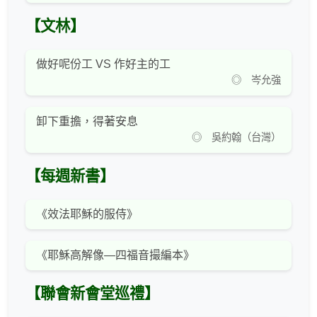
【文林】
做好呢份工 VS 作好主的工
◎ 岑允強
卸下重擔，得著安息
◎ 吳約翰（台灣）
【每週新書】
《效法耶穌的服侍》
《耶穌高解像—四福音撮編本》
【聯會新會堂巡禮】