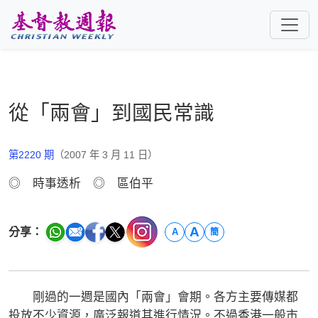
跳至主要內容
從「兩會」到國民常識
第2220 期
（2007 年 3 月 11 日）
◎ 時事透析 ◎ 區伯平
A
分享：
A
簡
剛過的一週是國內「兩會」會期。各方主要傳媒都
投放不少資源，廣泛報道其進行情況。不過香港一般市