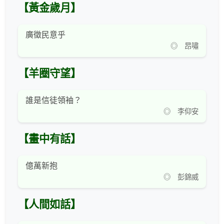
【黃金歲月】
廣徵民意乎
◎ 昂嘯
【羊圈守望】
誰是信徒領袖？
◎ 李仰安
【畫中有話】
億萬新抱
◎ 彭錦威
【人間如話】