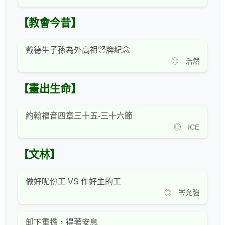
【教會今昔】
戴德生子孫為外高祖豎牌紀念
◎ 浩然
【畫出生命】
約翰福音四章三十五-三十六節
◎ ICE
【文林】
做好呢份工 VS 作好主的工
◎ 岑允強
卸下重擔，得著安息