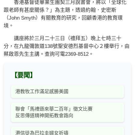
香港基督徒畢業生團契三月說書會，將以「全球化
跟老師有甚麼關係？」為主題，透過約翰．史密斯
（John Smyth）有關教育的研究，回顧香港的教育環
境。
講座將於三月二十三日（禮拜五）晚上七時三十
分，在九龍彌敦道138號聖安德烈基督中心２樓舉行，由
蔡啟恩先生主講。查詢可電2369-8512。
【要聞】
港教牧工作滿足感勝美國
聯會「馬禮遜來華二百年」徵文比賽
反思傳道精神開拓教會路向
港信徒為巴拉圭婦女祈禱