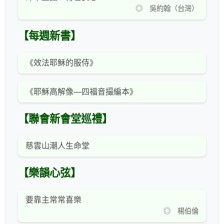
◎ 吳約翰（台灣）
【每週新書】
《效法耶穌的服侍》
《耶穌高解像—四福音撮編本》
【聯會新會堂巡禮】
慈雲山潮人生命堂
【樂韻心弦】
要靠主常常喜樂
◎ 楊伯倫