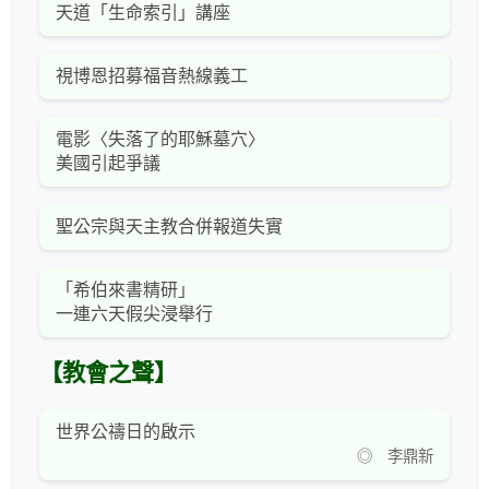
天道「生命索引」講座
視博恩招募福音熱線義工
電影〈失落了的耶穌墓穴〉
美國引起爭議
聖公宗與天主教合併報道失實
「希伯來書精研」
一連六天假尖浸舉行
【教會之聲】
世界公禱日的啟示
◎ 李鼎新