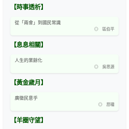
【時事透析】
從「兩會」到國民常識
◎ 區伯平
【息息相關】
人生的業餘化
◎ 吳思源
【黃金歲月】
廣徵民意乎
◎ 昂嘯
【羊圈守望】