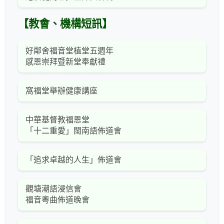
【教會、機構短訊】
好鄰舍福音堂植堂五週年
感恩崇拜暨新堂奉獻禮
窩福堂舉辦健康講座
中華基督教福恩堂
「十二重愛」閩南語佈道會
「追求卓越的人生」佈道會
觀塘潮語浸信會
福音粵曲佈道晚會