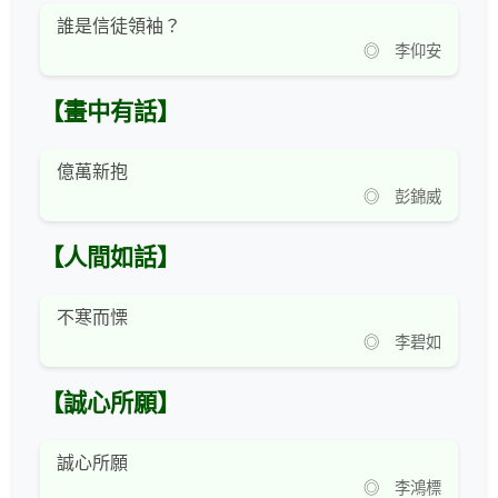
誰是信徒領袖？
◎ 李仰安
【畫中有話】
億萬新抱
◎ 彭錦威
【人間如話】
不寒而慄
◎ 李碧如
【誠心所願】
誠心所願
◎ 李鴻標