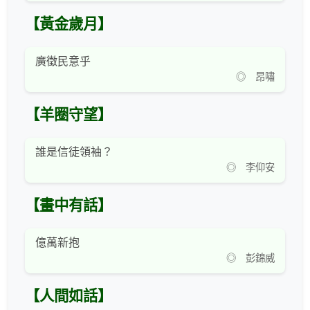
【黃金歲月】
廣徵民意乎
◎ 昂嘯
【羊圈守望】
誰是信徒領袖？
◎ 李仰安
【畫中有話】
億萬新抱
◎ 彭錦威
【人間如話】