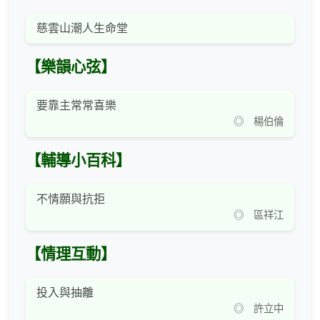
慈雲山潮人生命堂
【樂韻心弦】
要靠主常常喜樂
◎ 楊伯倫
【輔導小百科】
不情願與抗拒
◎ 區祥江
【情理互動】
投入與抽離
◎ 許立中