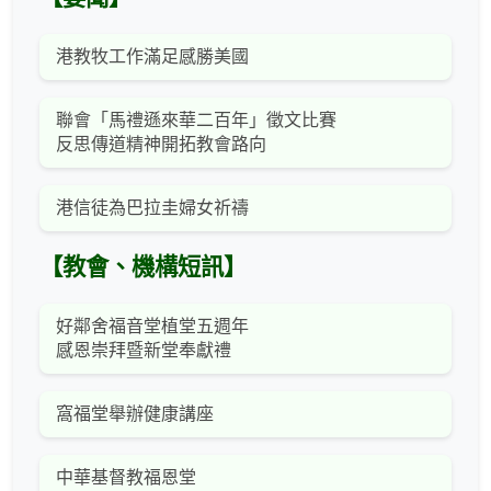
港教牧工作滿足感勝美國
聯會「馬禮遜來華二百年」徵文比賽
反思傳道精神開拓教會路向
港信徒為巴拉圭婦女祈禱
【教會、機構短訊】
好鄰舍福音堂植堂五週年
感恩崇拜暨新堂奉獻禮
窩福堂舉辦健康講座
中華基督教福恩堂