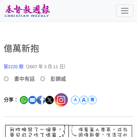
跳至主要內容
億萬新抱
第2220 期
（2007 年 3 月 11 日）
◎ 畫中有話 ◎ 彭錦威
A
分享：
A
簡