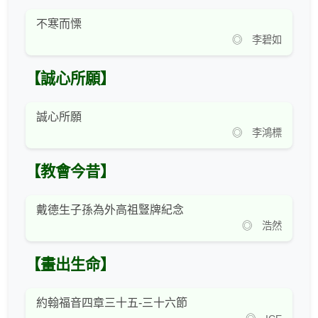
不寒而慄
◎ 李碧如
【誠心所願】
誠心所願
◎ 李鴻標
【教會今昔】
戴德生子孫為外高祖豎牌紀念
◎ 浩然
【畫出生命】
約翰福音四章三十五-三十六節