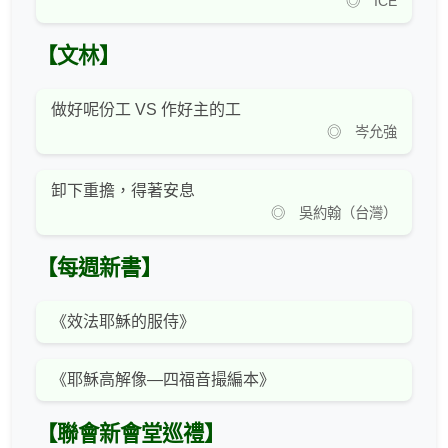
◎ ICE
【文林】
做好呢份工 VS 作好主的工
◎ 岑允強
卸下重擔，得著安息
◎ 吳約翰（台灣）
【每週新書】
《效法耶穌的服侍》
《耶穌高解像—四福音撮編本》
【聯會新會堂巡禮】