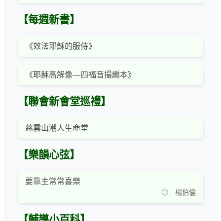
【每週新書】
《效法耶穌的服侍》
《耶穌高解像—四福音撮編本》
【聯會新會堂巡禮】
慈雲山潮人生命堂
【樂韻心弦】
要靠主常常喜樂
◎ 楊伯倫
【輔導小百科】