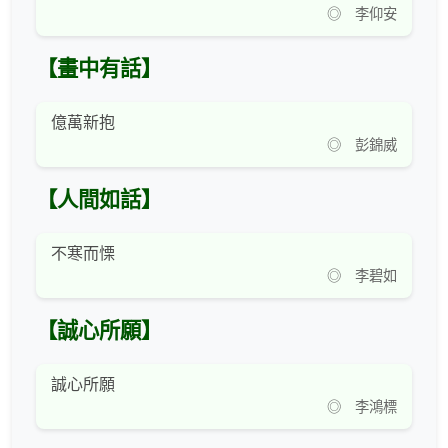
◎ 李仰安
【畫中有話】
億萬新抱
◎ 彭錦威
【人間如話】
不寒而慄
◎ 李碧如
【誠心所願】
誠心所願
◎ 李鴻標