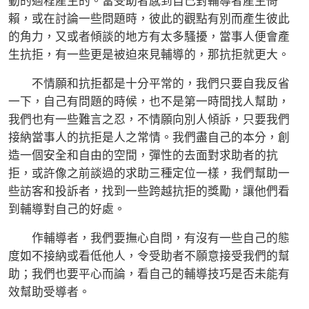
動的過程產生的。當受助者感到自己對輔導者產生倚
賴，或在討論一些問題時，彼此的觀點有別而產生彼此
的角力，又或者傾談的地方有太多騷擾，當事人便會產
生抗拒，有一些更是被迫來見輔導的，那抗拒就更大。
不情願和抗拒都是十分平常的，我們只要自我反省
一下，自己有問題的時候，也不是第一時間找人幫助，
我們也有一些難言之忍，不情願向別人傾訴，只要我們
接納當事人的抗拒是人之常情。我們盡自己的本分，創
造一個安全和自由的空間，彈性的去面對求助者的抗
拒，或許像之前談過的求助三種定位一樣，我們幫助一
些訪客和投訴者，找到一些跨越抗拒的獎勵，讓他們看
到輔導對自己的好處。
作輔導者，我們要撫心自問，有沒有一些自己的態
度如不接納或看低他人，令受助者不願意接受我們的幫
助；我們也要平心而論，看自己的輔導技巧是否未能有
效幫助受導者。