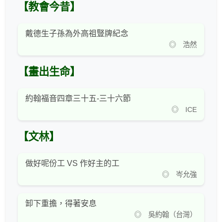
【教會今昔】
戴德生子孫為外高祖豎牌紀念
◎ 浩然
【畫出生命】
約翰福音四章三十五-三十六節
◎ ICE
【文林】
做好呢份工 VS 作好主的工
◎ 岑允強
卸下重擔，得著安息
◎ 吳約翰（台灣）