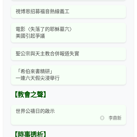
視博恩招募福音熱線義工
電影〈失落了的耶穌墓穴〉
美國引起爭議
聖公宗與天主教合併報道失實
「希伯來書精研」
一連六天假尖浸舉行
【教會之聲】
世界公禱日的啟示
◎ 李鼎新
【時事透析】