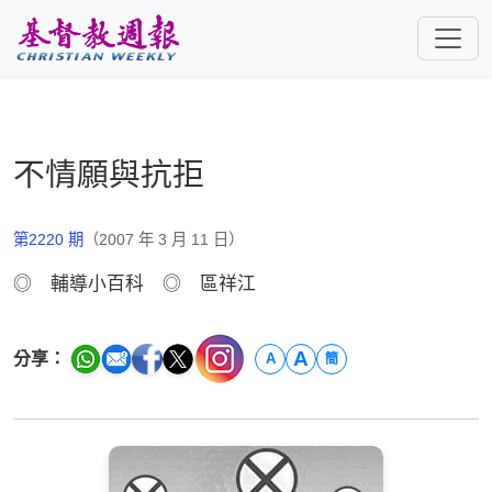
跳至主要內容
不情願與抗拒
第2220 期
（2007 年 3 月 11 日）
◎ 輔導小百科 ◎ 區祥江
A
分享：
A
簡