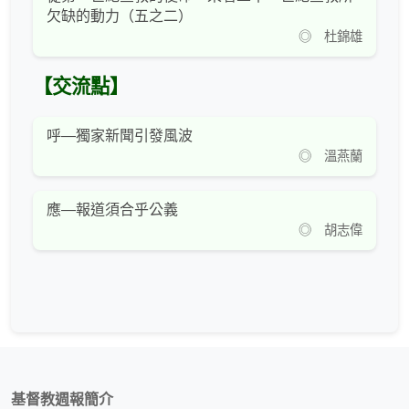
欠缺的動力（五之二）
◎ 杜錦雄
【交流點】
呼—獨家新聞引發風波
◎ 溫燕蘭
應—報道須合乎公義
◎ 胡志偉
基督教週報簡介