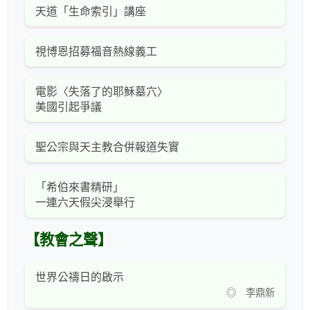
天道「生命索引」講座
視博恩招募福音熱線義工
電影〈失落了的耶穌墓穴〉
美國引起爭議
聖公宗與天主教合併報道失實
「希伯來書精研」
一連六天假尖浸舉行
【教會之聲】
世界公禱日的啟示
◎ 李鼎新