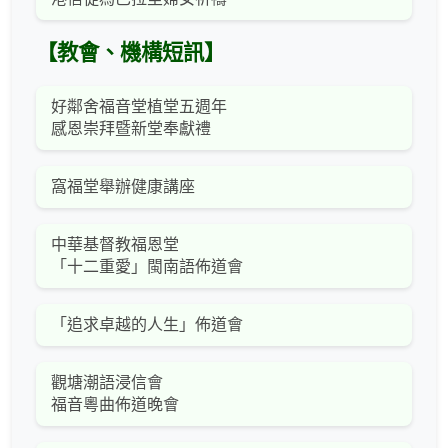
【教會、機構短訊】
好鄰舍福音堂植堂五週年
感恩崇拜暨新堂奉獻禮
窩福堂舉辦健康講座
中華基督教福恩堂
「十二重愛」閩南語佈道會
「追求卓越的人生」佈道會
觀塘潮語浸信會
福音粵曲佈道晚會