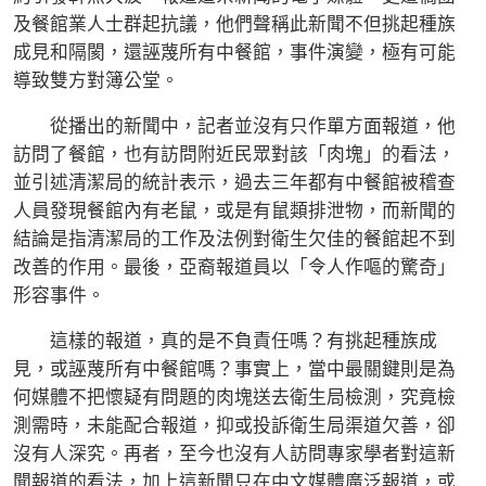
及餐館業人士群起抗議，他們聲稱此新聞不但挑起種族
成見和隔閡，還誣蔑所有中餐館，事件演變，極有可能
導致雙方對簿公堂。
從播出的新聞中，記者並沒有只作單方面報道，他
訪問了餐館，也有訪問附近民眾對該「肉塊」的看法，
並引述清潔局的統計表示，過去三年都有中餐館被稽查
人員發現餐館內有老鼠，或是有鼠類排泄物，而新聞的
結論是指清潔局的工作及法例對衛生欠佳的餐館起不到
改善的作用。最後，亞裔報道員以「令人作嘔的驚奇」
形容事件。
這樣的報道，真的是不負責任嗎？有挑起種族成
見，或誣蔑所有中餐館嗎？事實上，當中最關鍵則是為
何媒體不把懷疑有問題的肉塊送去衛生局檢測，究竟檢
測需時，未能配合報道，抑或投訴衛生局渠道欠善，卻
沒有人深究。再者，至今也沒有人訪問專家學者對這新
聞報道的看法，加上這新聞只在中文媒體廣泛報道，或