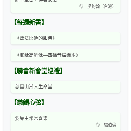
◎ 吳約翰（台灣）
【每週新書】
《效法耶穌的服侍》
《耶穌高解像—四福音撮編本》
【聯會新會堂巡禮】
慈雲山潮人生命堂
【樂韻心弦】
要靠主常常喜樂
◎ 楊伯倫