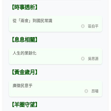
【時事透析】
從「兩會」到國民常識
◎ 區伯平
【息息相關】
人生的業餘化
◎ 吳思源
【黃金歲月】
廣徵民意乎
◎ 昂嘯
【羊圈守望】