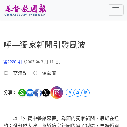
跳至主要內容
呼—獨家新聞引發風波
第2220 期
（2007 年 3 月 11 日）
◎ 交流點 ◎ 溫燕蘭
A
分享：
A
簡
以「外賣中餐館惡夢」為題的獨家新聞，最近在紐
約引發軒然大波。報道這宗新聞的電子媒體，更遭僑團