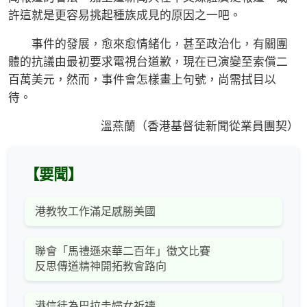
許這就是更容易挑起種族成見的原因之一吧。
事件的發展，愈來愈情緒化，甚至政治化，有關團
體的抗議由最初要求電視台道歉，現在已演變至索償二
百萬美元，然而，事件會怎樣畫上句號，尚需拭目以
待。
溫燕蘭（香港基督徒新聞從業員團契）
【要聞】
港教牧工作滿足感勝美國
聯會「馬禮遜來華二百年」徵文比賽
反思傳道精神開拓教會路向
港信徒為巴拉圭婦女祈禱