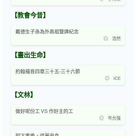
【教會今昔】
戴德生子孫為外高祖豎牌紀念
◎ 浩然
【畫出生命】
約翰福音四章三十五-三十六節
◎ ICE
【文林】
做好呢份工 VS 作好主的工
◎ 岑允強
卸下重擔，得著安息