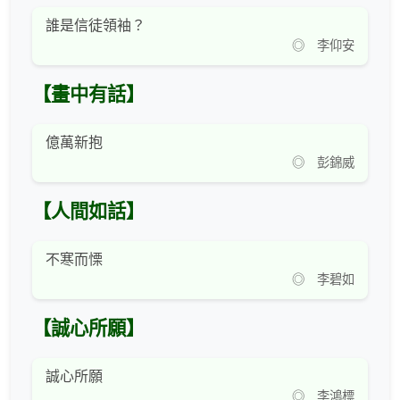
誰是信徒領袖？
◎ 李仰安
【畫中有話】
億萬新抱
◎ 彭錦威
【人間如話】
不寒而慄
◎ 李碧如
【誠心所願】
誠心所願
◎ 李鴻標