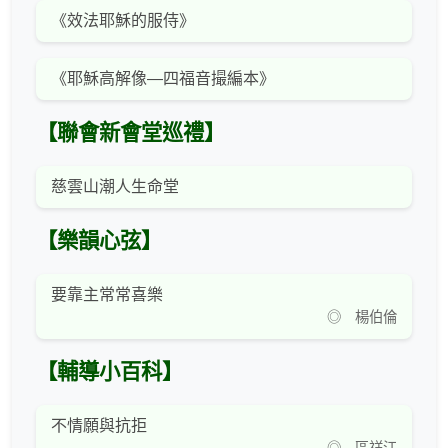
《效法耶穌的服侍》
《耶穌高解像—四福音撮編本》
【聯會新會堂巡禮】
慈雲山潮人生命堂
【樂韻心弦】
要靠主常常喜樂
◎ 楊伯倫
【輔導小百科】
不情願與抗拒