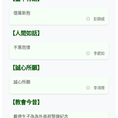
億萬新抱
◎ 彭錦威
【人間如話】
不寒而慄
◎ 李碧如
【誠心所願】
誠心所願
◎ 李鴻標
【教會今昔】
戴德生子孫為外高祖豎牌紀念