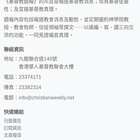
《基督教週報》的宗旨是報道基督教消息；培育基督徒靈
性；及宣揚基督教真理。
週報內容包括報道教會消息及動態，並定期邀約神學院教
授、教會牧師、信徒領袖等撰文⋯⋯以達編、寫、讀三向交
流的功能，一同見證福音真理。
聯絡資訊
地址：九龍聯合道140號
香港華人基督教聯會大樓
電話：23374171
傳真：23382314
電郵：
info@christianweekly.net
快速連結
刊登廣告
訂閱資訊
文章搜尋