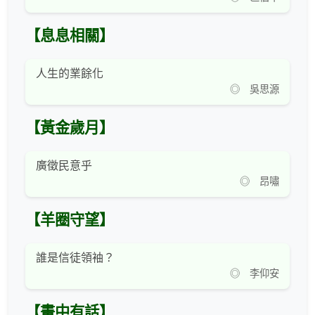
【息息相關】
人生的業餘化
◎ 吳思源
【黃金歲月】
廣徵民意乎
◎ 昂嘯
【羊圈守望】
誰是信徒領袖？
◎ 李仰安
【畫中有話】