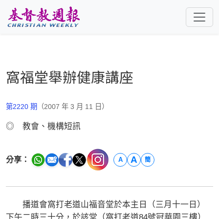
跳至主要內容
窩福堂舉辦健康講座
第2220 期
（2007 年 3 月 11 日）
◎ 教會、機構短訊
A
分享：
A
簡
播道會窩打老道山福音堂於本主日（三月十一日）
下午二時三十分，於該堂（窩打老道84號冠華園三樓）