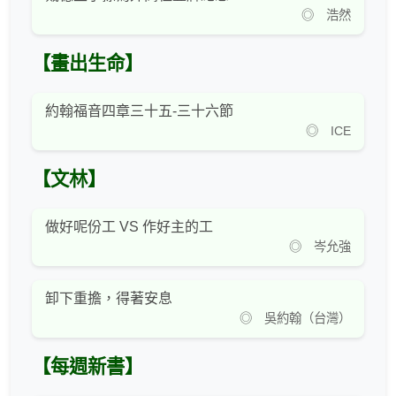
◎ 浩然
【畫出生命】
約翰福音四章三十五-三十六節
◎ ICE
【文林】
做好呢份工 VS 作好主的工
◎ 岑允強
卸下重擔，得著安息
◎ 吳約翰（台灣）
【每週新書】