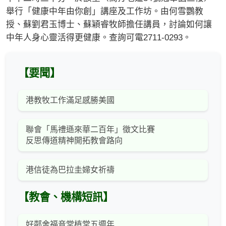
舉行「健康中年由你創」講座及工作坊。由何雪鸚教
授、蘇劉君玉博士、蘇穎睿牧師擔任講員，討論如何讓
中年人身心靈活得更健康。查詢可電2711-0293。
【要聞】
港教牧工作滿足感勝美國
聯會「馬禮遜來華二百年」徵文比賽
反思傳道精神開拓教會路向
港信徒為巴拉圭婦女祈禱
【教會、機構短訊】
好鄰舍福音堂植堂五週年