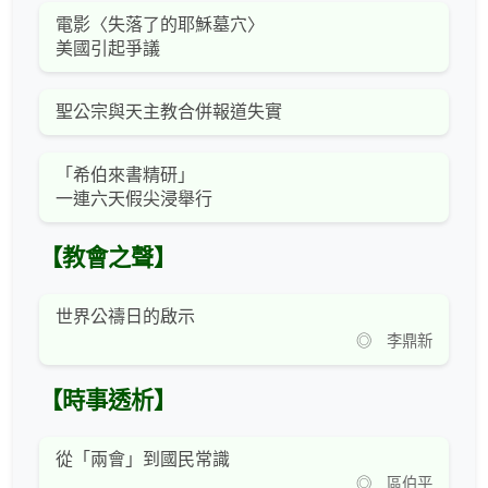
電影〈失落了的耶穌墓穴〉
美國引起爭議
聖公宗與天主教合併報道失實
「希伯來書精研」
一連六天假尖浸舉行
【教會之聲】
世界公禱日的啟示
◎ 李鼎新
【時事透析】
從「兩會」到國民常識
◎ 區伯平