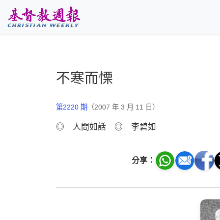
跳至主要內容
不寒而慄
第2220 期
（2007 年 3 月 11 日）
◎ 人間如話 ◎ 李碧如
分享：