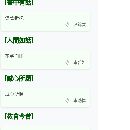
【畫中有話】
億萬新抱
◎ 彭錦威
【人間如話】
不寒而慄
◎ 李碧如
【誠心所願】
誠心所願
◎ 李鴻標
【教會今昔】