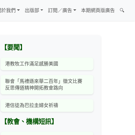
關於我們
出版部
訂閱／廣告
本期網頁版廣告
🔍
【要聞】
港教牧工作滿足感勝美國
聯會「馬禮遜來華二百年」徵文比賽
反思傳道精神開拓教會路向
港信徒為巴拉圭婦女祈禱
【教會、機構短訊】