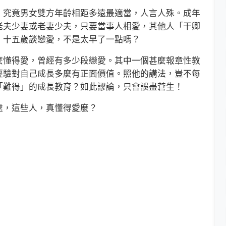
究竟男女雙方年齡相距多遠最適當，人言人殊。成年
老夫少妻或老妻少夫，只要當事人相愛，其他人「干卿
！十五歲談戀愛，不是太早了一點嗎？
懂得愛，曾經有多少段戀愛。其中一個甚麼報章性教
經驗對自己成長多麼有正面價值。照他的講法，豈不每
「難得」的成長教育？如此謬論，只會誤盡蒼生！
，這些人，真懂得愛麼？