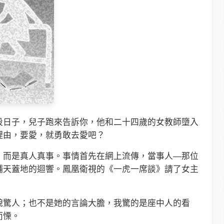
日子，兒子跑來告訴你，他和二十四歲的女教師墮入
理由，要愛，就勇敢去愛吧？
而是真人真事。事情首先在網上流傳，當事人—那位
鋪天蓋地的迴響。鳳凰衛視的《一虎一席談》請了女主
驚人；也不是她的言論大膽，我驚的是座中人的看
而慄。