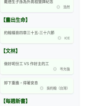
戴德生子孫為外高祖豎牌紀念
◎ 浩然
【畫出生命】
約翰福音四章三十五-三十六節
◎ ICE
【文林】
做好呢份工 VS 作好主的工
◎ 岑允強
卸下重擔，得著安息
◎ 吳約翰（台灣）
【每週新書】