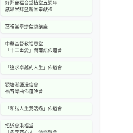
好鄰舍福音堂植堂五週年
感恩崇拜暨新堂奉獻禮
窩福堂舉辦健康講座
中華基督教福恩堂
「十二重愛」閩南語佈道會
「追求卓越的人生」佈道會
觀塘潮語浸信會
福音粵曲佈道晚會
「和諧人生我活過」佈道會
播道會港福堂
「多元商心人」清談聚會