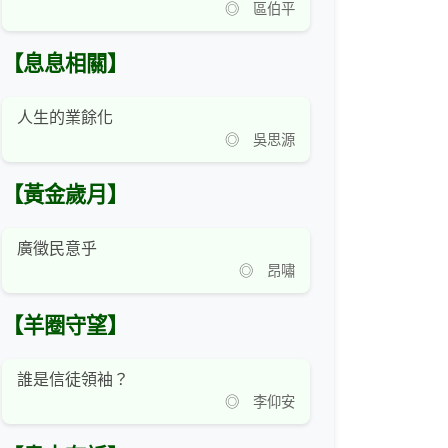
◎ 區伯平
【息息相關】
人生的業餘化
◎ 吳思源
【黃金歲月】
廣徵民意乎
◎ 昂嘯
【羊圈守望】
誰是信徒領袖？
◎ 李仰安