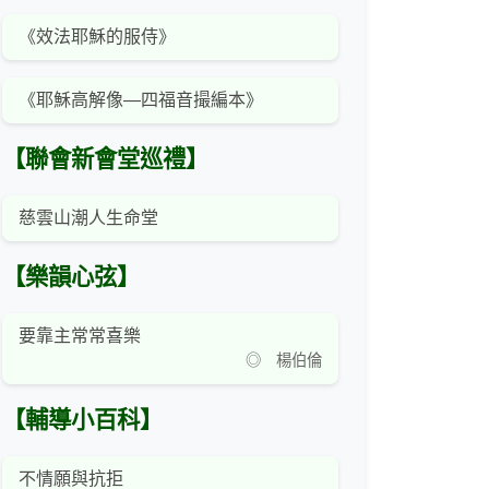
《效法耶穌的服侍》
《耶穌高解像—四福音撮編本》
【聯會新會堂巡禮】
慈雲山潮人生命堂
【樂韻心弦】
要靠主常常喜樂
◎ 楊伯倫
【輔導小百科】
不情願與抗拒