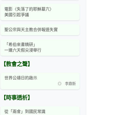
電影〈失落了的耶穌墓穴〉
美國引起爭議
聖公宗與天主教合併報道失實
「希伯來書精研」
一連六天假尖浸舉行
【教會之聲】
世界公禱日的啟示
◎ 李鼎新
【時事透析】
從「兩會」到國民常識