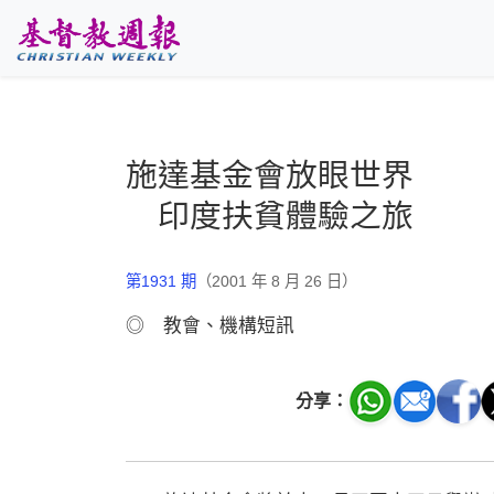
跳至主要內容
施達基金會放眼世界
印度扶貧體驗之旅
第1931 期
（2001 年 8 月 26 日）
◎ 教會、機構短訊
分享：