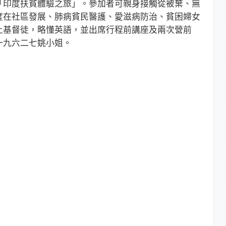
印度扶貧體驗之旅」。參加者可親身接觸從被棄、無
度在社區發展、肺病貧民醫護、愛滋病防治、貧困婦女
上基督徒，略懂英語，並出席行程前講座及兩次營前
一九六二七姚小姐。