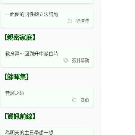
一面倒的同性戀立法諮詢
◎ 徐濟時
【親密家庭】
教育篇～回到升中派位時
◎ 張甘慕勤
【餘暉集】
音譯之妙
◎ 安伯
【資訊前線】
為明天的主日學想一想