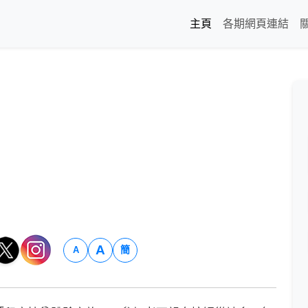
主頁
各期網頁連結
A
簡
A