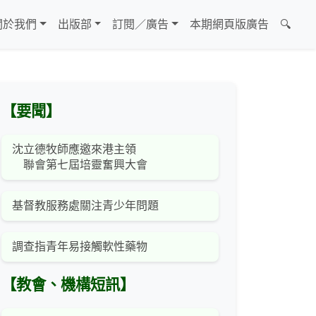
關於我們
出版部
訂閱／廣告
本期網頁版廣告
🔍
【要聞】
沈立德牧師應邀來港主領
聯會第七屆培靈奮興大會
基督教服務處關注青少年問題
調查指青年易接觸軟性藥物
【教會、機構短訊】