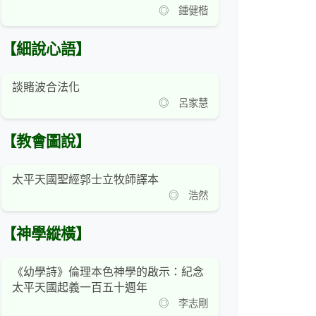
◎ 鍾健楷
【細說心語】
談賭波合法化
◎ 呂家慧
【教會圖說】
太平天國聖經郭士立牧師譯本
◎ 浩然
【神學縱橫】
《幼學詩》倫理本色神學的啟示：紀念
太平天國起義一百五十週年
◎ 李志剛