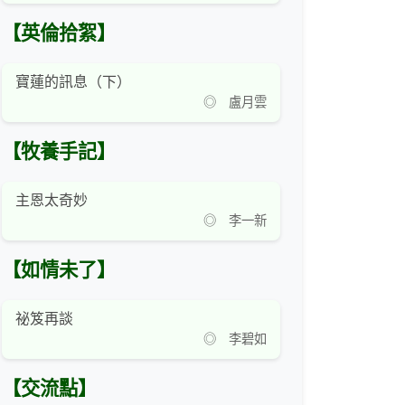
【英倫拾絮】
寶蓮的訊息（下）
◎ 盧月雲
【牧養手記】
主恩太奇妙
◎ 李一新
【如情未了】
祕笈再談
◎ 李碧如
【交流點】