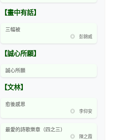
【畫中有話】
三幅被
◎ 彭錦威
【誠心所願】
誠心所願
【文林】
愈後感恩
◎ 李仰安
最愛的詩歌樂章（四之三）
◎ 陳之霞