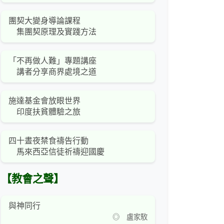
團契大變身導論課程
集團契原理及實踐方法
「不再做人難」專題講座
講者分享商界處境之道
施達基金會放眼世界
印度扶貧體驗之旅
四十晝夜禁食禱告行動
馬來西亞信徒祈禱迎國慶
【教會之聲】
與神同行
◎ 盧家駇