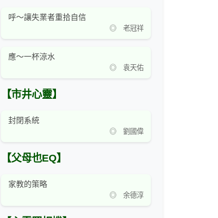
呼～讓失業者重拾自信
◎ 老冠祥
應～一杯涼水
◎ 袁天佑
【市井心靈】
封閉系統
◎ 劉國偉
【父母也EQ】
家教的策略
◎ 余德淳