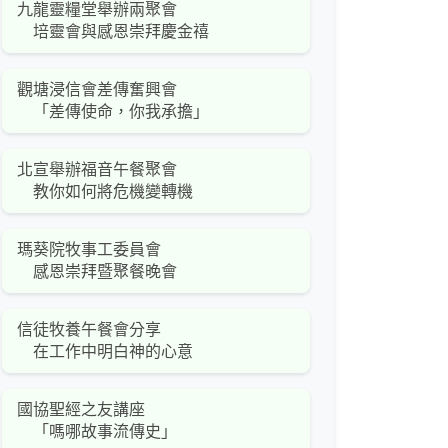
九龍靈糧堂舉辦兩聚會
培靈會與感恩崇拜慶金禧
觀塘浸信會差傳奮興會
「差傳使命，你我承擔」
北宣舉辦福音午餐聚會
教你如何將危機變轉機
瑪葵院牧事工委員會
感恩崇拜暨聚餐晚會
信徒牧養午餐會分享
在工作中明白神的心意
國協聖經之友講座
「嗎哪故事流傳史」