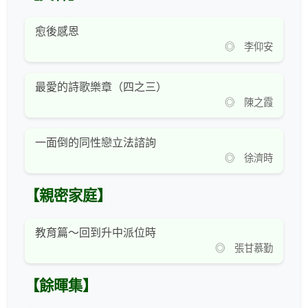
愈後感恩
◎ 李仰安
最愛的詩歌樂章（四之三）
◎ 陳之霞
一面倒的同性戀立法諮詢
◎ 徐濟時
【親密家庭】
教育篇～回到升中派位時
◎ 張甘慕勤
【餘暉集】