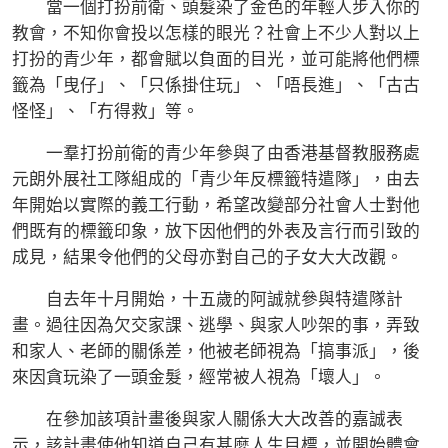
當一個打扮前衛、頭髮染了金色的年輕人步入你的
教會，不知你會投以怎樣的眼光？社會上不少人對以上
打扮的青少年，都會賦以負面的目光，並可能將他們標
籤為「曳仔」、「只係掛住玩」、「唔長進」、「古古
怪怪」、「冇得救」等。
一羣打扮前衛的青少年參與了由香港基督教服務處
元朗外展社工隊組成的「青少年反標籤特遣隊」，由去
年開始以實際的義工行動，希望改變部分社會人士對他
們既有的標籤印象，放下因他們的外表及言行而引致的
成見，結果令他們的父母亦對自己的子女大大改觀。
自去年十月開始，十五歲的阿誠就參與特遣隊計
畫。過往因為欠交家課、逃學、與家人吵架的事，弄致
和家人、老師的關係差，他被老師視為「搞事派」，後
來因貪玩染了一頭金髮，經常被人視為「壞人」。
在參加該項計畫後與家人關係大大改善的嘉誠表
示，該計畫使他知道自己有甚麼人生目標，並開始體會