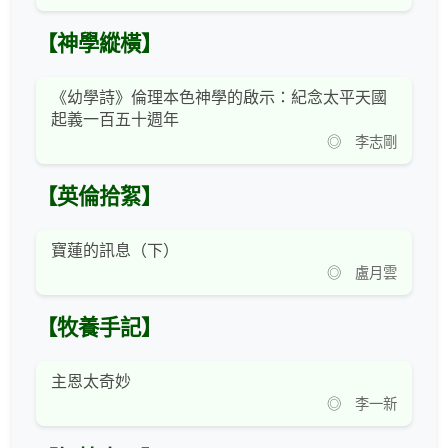
【神學縱橫】
《幼學詩》倫理本色神學的啟示：紀念太平天國
起義一百五十週年
◎ 李志剛
【英倫拾絮】
寶蓮的訊息（下）
◎ 盧月雲
【牧養手記】
主恩太奇妙
◎ 李一新