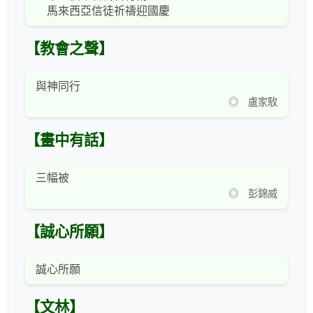
馬來西亞信徒祈禱迎國慶
【教會之聲】
與神同行
◎ 盧家駇
【畫中有話】
三幅被
◎ 彭錦威
【誠心所願】
誠心所願
【文林】