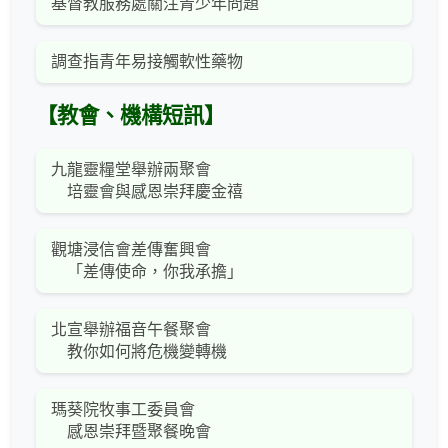
基督教服務處關注青少年問題
調查指青年易接觸軟性藥物
【教會、機構短訊】
九龍靈糧堂舉辦兩聚會
培靈會與感恩崇拜慶金禧
觀塘浸信會差傳奮興會
「差傳使命，你我承擔」
北宣舉辦福音午餐聚會
教你如何將危機變轉機
瑪葵院牧事工委員會
感恩崇拜暨聚餐晚會