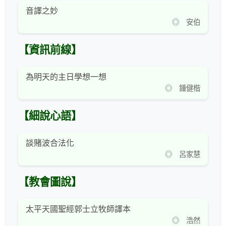
音譯之妙
◎ 安伯
【資訊前線】
為明天的主日學想一想
◎ 鍾健楷
【細說心語】
談賭波合法化
◎ 呂家慧
【教會圖說】
太平天國聖經郭士立牧師譯本
◎ 浩然