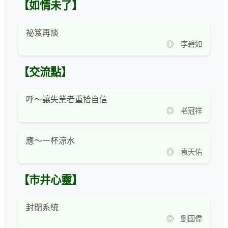
【如情未了】
祕笈再談
◎ 李碧如
【交流點】
呼～讓失業者重拾自信
◎ 老冠祥
應～一杯涼水
◎ 袁天佑
【市井心靈】
封閉系統
◎ 劉國偉