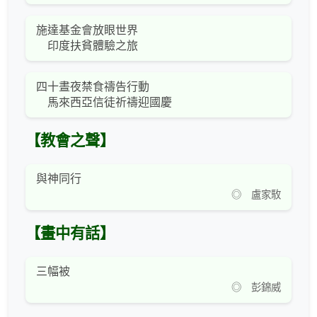
施達基金會放眼世界
印度扶貧體驗之旅
四十晝夜禁食禱告行動
馬來西亞信徒祈禱迎國慶
【教會之聲】
與神同行
◎ 盧家駇
【畫中有話】
三幅被
◎ 彭錦威