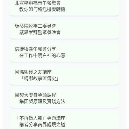
北宣舉辦福音午餐聚會
教你如何將危機變轉機
瑪葵院牧事工委員會
感恩崇拜暨聚餐晚會
信徒牧養午餐會分享
在工作中明白神的心意
國協聖經之友講座
「嗎哪故事流傳史」
團契大變身導論課程
集團契原理及實踐方法
「不再做人難」專題講座
講者分享商界處境之道