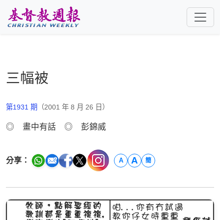
跳至主要內容
三幅被
第1931 期
（2001 年 8 月 26 日）
◎ 畫中有話 ◎ 彭錦威
A
分享：
A
簡