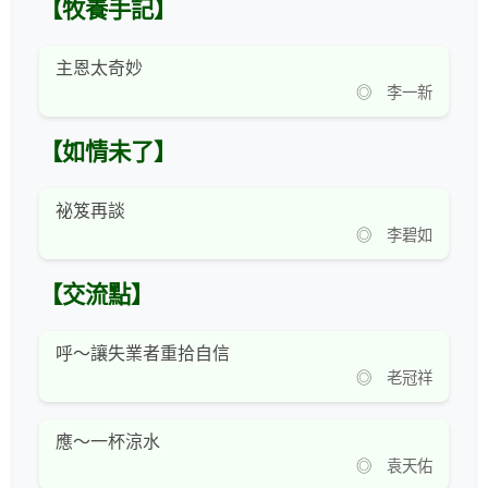
【牧養手記】
主恩太奇妙
◎ 李一新
【如情未了】
祕笈再談
◎ 李碧如
【交流點】
呼～讓失業者重拾自信
◎ 老冠祥
應～一杯涼水
◎ 袁天佑