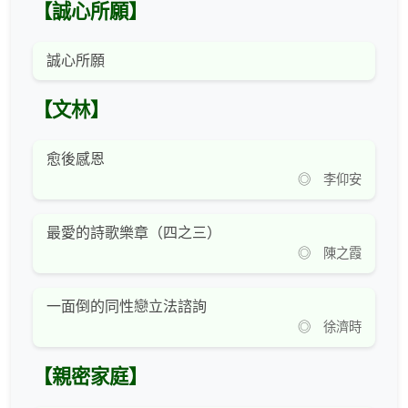
【誠心所願】
誠心所願
【文林】
愈後感恩
◎ 李仰安
最愛的詩歌樂章（四之三）
◎ 陳之霞
一面倒的同性戀立法諮詢
◎ 徐濟時
【親密家庭】