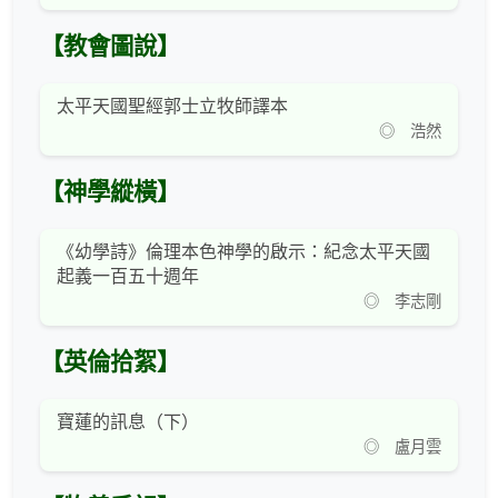
【教會圖說】
太平天國聖經郭士立牧師譯本
◎ 浩然
【神學縱橫】
《幼學詩》倫理本色神學的啟示：紀念太平天國
起義一百五十週年
◎ 李志剛
【英倫拾絮】
寶蓮的訊息（下）
◎ 盧月雲