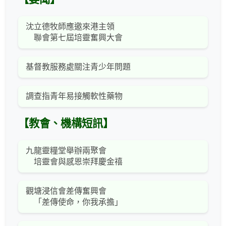
沈立德牧師應邀來港主領
聯會第七屆培靈奮興大會
基督教服務處關注青少年問題
調查指青年易接觸軟性藥物
【教會、機構短訊】
九龍靈糧堂舉辦兩聚會
培靈會與感恩崇拜慶金禧
觀塘浸信會差傳奮興會
「差傳使命，你我承擔」