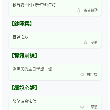
教育篇～回到升中派位時
◎ 張甘慕勤
【餘暉集】
音譯之妙
◎ 安伯
【資訊前線】
為明天的主日學想一想
◎ 鍾健楷
【細說心語】
談賭波合法化
◎ 呂家慧