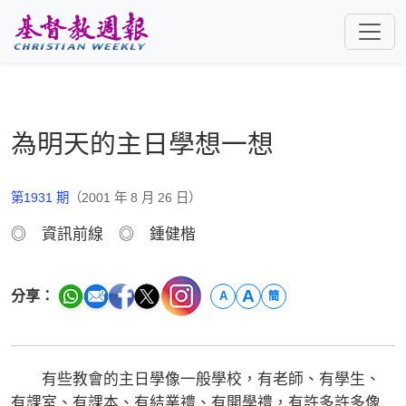
跳至主要內容
為明天的主日學想一想
第1931 期
（2001 年 8 月 26 日）
◎ 資訊前線 ◎ 鍾健楷
A
分享：
A
簡
有些教會的主日學像一般學校，有老師、有學生、
有課室、有課本、有結業禮、有開學禮，有許多許多像