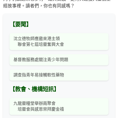
經故事裡。讀者們，你也有同感嗎？
【要聞】
沈立德牧師應邀來港主領
聯會第七屆培靈奮興大會
基督教服務處關注青少年問題
調查指青年易接觸軟性藥物
【教會、機構短訊】
九龍靈糧堂舉辦兩聚會
培靈會與感恩崇拜慶金禧