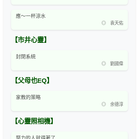
應～一杯涼水
◎ 袁天佑
【市井心靈】
封閉系統
◎ 劉國偉
【父母也EQ】
家教的策略
◎ 余德淳
【心靈照相機】
努力的人就得著了