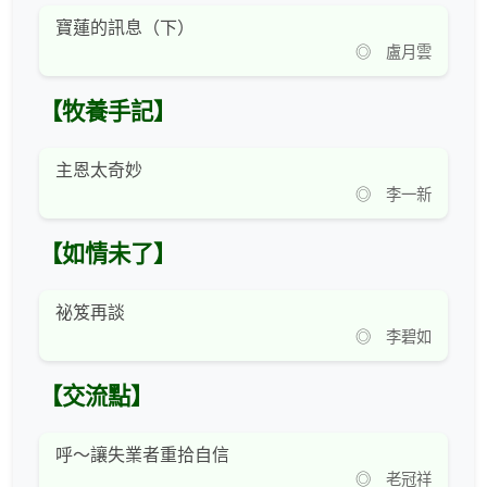
寶蓮的訊息（下）
◎ 盧月雲
【牧養手記】
主恩太奇妙
◎ 李一新
【如情未了】
祕笈再談
◎ 李碧如
【交流點】
呼～讓失業者重拾自信
◎ 老冠祥