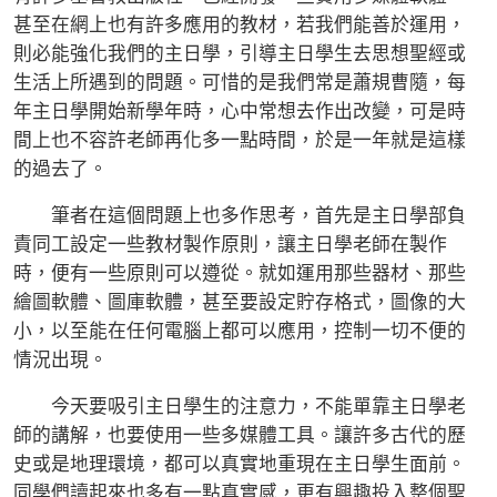
甚至在網上也有許多應用的教材，若我們能善於運用，
則必能強化我們的主日學，引導主日學生去思想聖經或
生活上所遇到的問題。可惜的是我們常是蕭規曹隨，每
年主日學開始新學年時，心中常想去作出改變，可是時
間上也不容許老師再化多一點時間，於是一年就是這樣
的過去了。
筆者在這個問題上也多作思考，首先是主日學部負
責同工設定一些教材製作原則，讓主日學老師在製作
時，便有一些原則可以遵從。就如運用那些器材、那些
繪圖軟體、圖庫軟體，甚至要設定貯存格式，圖像的大
小，以至能在任何電腦上都可以應用，控制一切不便的
情況出現。
今天要吸引主日學生的注意力，不能單靠主日學老
師的講解，也要使用一些多媒體工具。讓許多古代的歷
史或是地理環境，都可以真實地重現在主日學生面前。
同學們讀起來也多有一點真實感，更有興趣投入整個聖