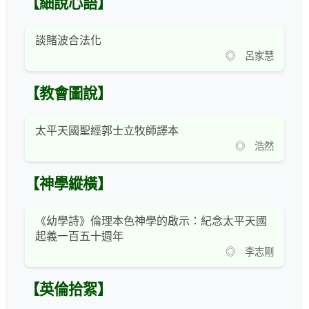
【細說心語】
談賭波合法化
◎ 呂家慧
【教會圖說】
太平天國聖經郭士立牧師譯本
◎ 浩然
【神學縱橫】
《幼學詩》倫理本色神學的啟示：紀念太平天國
起義一百五十週年
◎ 李志剛
【英倫拾絮】