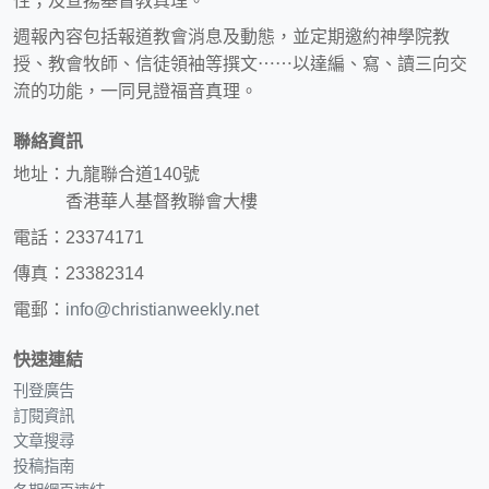
性；及宣揚基督教真理。
週報內容包括報道教會消息及動態，並定期邀約神學院教
授、教會牧師、信徒領袖等撰文⋯⋯以達編、寫、讀三向交
流的功能，一同見證福音真理。
聯絡資訊
地址：九龍聯合道140號
香港華人基督教聯會大樓
電話：23374171
傳真：23382314
電郵：
info@christianweekly.net
快速連結
刊登廣告
訂閱資訊
文章搜尋
投稿指南