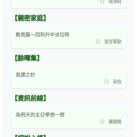
◎ 徐濟時
【親密家庭】
教育篇～回到升中派位時
◎ 張甘慕勤
【餘暉集】
音譯之妙
◎ 安伯
【資訊前線】
為明天的主日學想一想
◎ 鍾健楷