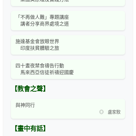
「不再做人難」專題講座
講者分享商界處境之道
施達基金會放眼世界
印度扶貧體驗之旅
四十晝夜禁食禱告行動
馬來西亞信徒祈禱迎國慶
【教會之聲】
與神同行
◎ 盧家駇
【畫中有話】