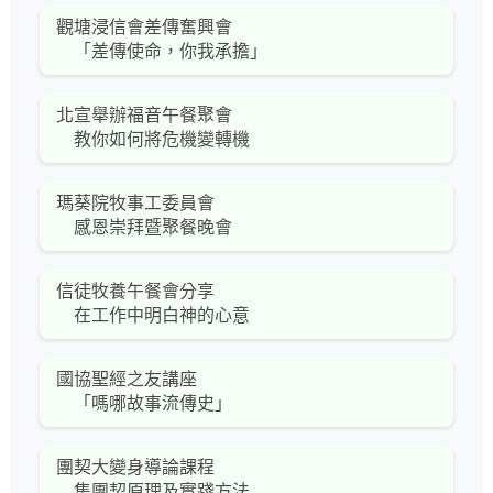
觀塘浸信會差傳奮興會
「差傳使命，你我承擔」
北宣舉辦福音午餐聚會
教你如何將危機變轉機
瑪葵院牧事工委員會
感恩崇拜暨聚餐晚會
信徒牧養午餐會分享
在工作中明白神的心意
國協聖經之友講座
「嗎哪故事流傳史」
團契大變身導論課程
集團契原理及實踐方法