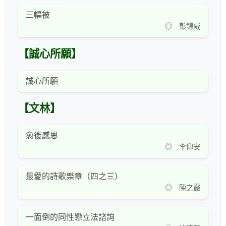
三幅被
◎ 彭錦威
【誠心所願】
誠心所願
【文林】
愈後感恩
◎ 李仰安
最愛的詩歌樂章（四之三）
◎ 陳之霞
一面倒的同性戀立法諮詢